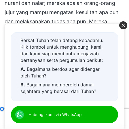
nurani dan nalar; mereka adalah orang-orang
jujur yang mampu mengatasi kesulitan apa pun
dan melaksanakan tugas apa pun. Mereka
adalah prajurit Kristus yang baik, mereka telah
menjalani pelatihan, dan tidak ada kesulitan yang
Berkat Tuhan telah datang kepadamu.
Klik tombol untuk menghubungi kami,
dapat mengalahkan mereka. Katakan kepada-
dan kami siap membantu menjawab
Ku, bagaimana menurutmu perilaku yang seperti
pertanyaan serta pergumulan berikut:
itu? Bukankah orang-orang ini memiliki
A.
Bagaimana berdoa agar didengar
oleh Tuhan?
kekuatan? (Ya.) Mereka memiliki kekuatan, dan
B.
Bagaimana memperoleh damai
orang-orang mengagumi mereka. Apakah
sejahtera yang berasal dari Tuhan?
orang-orang semacam itu masih merasa
C.
Saya memiliki permohonan doa.
tertekan? (Tidak.) Jadi, bagaimana mereka
D.
Belajar firman Tuhan dan semakin
mengubah perasaan tertekan ini? Apa yang
Cara Mengejar Kebenaran (5)
Hubungi kami via WhatsApp
Bagian Tiga
dekat kepada Tuhan.
00:00
39:41
menyebabkan perasaan tertekan ini tidak akan
E.
Bagaimana menyambut kedatangan