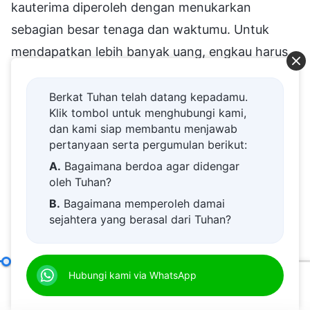
Berkat Tuhan telah datang kepadamu.
Klik tombol untuk menghubungi kami,
dan kami siap membantu menjawab
pertanyaan serta pergumulan berikut:
A.
Bagaimana berdoa agar didengar
oleh Tuhan?
B.
Bagaimana memperoleh damai
sejahtera yang berasal dari Tuhan?
C.
Saya memiliki permohonan doa.
D.
Belajar firman Tuhan dan semakin
Cara Mengejar Kebenaran (20)
Hubungi kami via WhatsApp
Bagian Empat
dekat kepada Tuhan.
00:20
01:07:02
E.
Bagaimana menyambut kedatangan