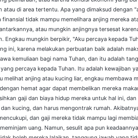
n atau di area tertentu. Apa yang dimaksud dengan "a
 finansial tidak mampu memelihara anjing mereka ata
ntarkannya, atau mungkin anjingnya tersesat karena a
n. Engkau mungkin berpikir, "Aku percaya kepada Tu
ng ini, karena melakukan perbuatan baik adalah mak
wa kemuliaan bagi nama Tuhan, dan itu adalah tang
yang percaya kepada Tuhan. Itu adalah kewajiban yang
u melihat anjing atau kucing liar, engkau membawa
 dengan hemat agar dapat membelikan mereka maka
ihkan gaji dan biaya hidup mereka untuk hal ini, d
g dan kucing, dan harus mengontrak rumah. Akibatny
mencukupi, dan gaji mereka tidak mampu lagi membiay
n meminjam uang. Namun, sesulit apa pun keadaannya
idak boleh mereka lalaikan, tanggung jawab yang ti