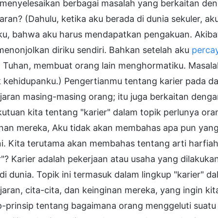
 menyelesaikan berbagai masalah yang berkaitan den
ran? (Dahulu, ketika aku berada di dunia sekuler, 
rku, bahwa aku harus mendapatkan pengakuan. Akibat
menonjolkan diriku sendiri. Bahkan setelah aku
perca
 Tuhan, membuat orang lain menghormatiku. Masalah
 kehidupanku.) Pengertianmu tentang karier pada da
aran masing-masing orang; itu juga berkaitan denga
utuan kita tentang "karier" dalam topik perlunya ora
inan mereka, Aku tidak akan membahas apa pun yang
ni. Kita terutama akan membahas tentang arti harfia
r"? Karier adalah pekerjaan atau usaha yang dilakuk
di dunia. Topik ini termasuk dalam lingkup "karier" 
aran, cita-cita, dan keinginan mereka, yang ingin kit
p-prinsip tentang bagaimana orang menggeluti suatu