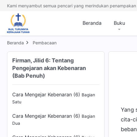
Kami menyambut semua pencari yang merindukan penampakan 
Cara Mengejar Kebenaran (4)
Bagian
Tiga
Beranda
Buku
Cara Mengejar Kebenaran (5)
Bagian
Satu
Beranda
Pembacaan
Cara Mengejar Kebenaran (5)
Bagian
Dua
Firman, Jilid 6: Tentang
Pengejaran akan Kebenaran
Cara Mengejar Kebenaran (5)
Bagian
(Bab Penuh)
Tiga
Cara Mengejar Kebenaran (6)
Bagian
Satu
Yang 
Cara Mengejar Kebenaran (6)
Bagian
cita-
Dua
beban 