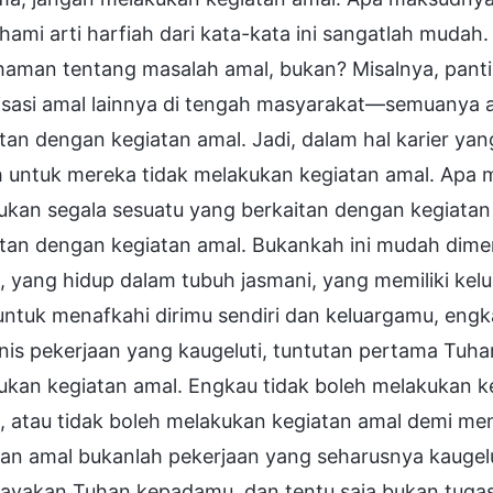
ami arti harfiah dari kata-kata ini sangatlah muda
aman tentang masalah amal, bukan? Misalnya, pant
isasi amal lainnya di tengah masyarakat—semuanya a
tan dengan kegiatan amal. Jadi, dalam hal karier ya
h untuk mereka tidak melakukan kegiatan amal. Apa
kan segala sesuatu yang berkaitan dengan kegiatan 
itan dengan kegiatan amal. Bukankah ini mudah dime
, yang hidup dalam tubuh jasmani, yang memiliki ke
ntuk menafkahi dirimu sendiri dan keluargamu, engk
nis pekerjaan yang kaugeluti, tuntutan pertama Tuh
ukan kegiatan amal. Engkau tidak boleh melakukan k
, atau tidak boleh melakukan kegiatan amal demi me
tan amal bukanlah pekerjaan yang seharusnya kaugelu
cayakan Tuhan kepadamu, dan tentu saja bukan tuga