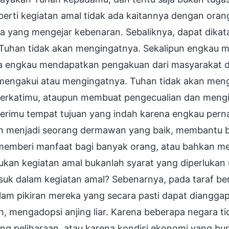
eperti kegiatan amal tidak ada kaitannya dengan or
a yang mengejar kebenaran. Sebaliknya, dapat dikat
 Tuhan tidak akan mengingatnya. Sekalipun engkau
a engkau mendapatkan pengakuan dari masyarakat da
mengakui atau mengingatnya. Tuhan tidak akan meng
rkatimu, ataupun membuat pengecualian dan men
rimu tempat tujuan yang indah karena engkau perna
h menjadi seorang dermawan yang baik, membantu b
 memberi manfaat bagi banyak orang, atau bahkan m
kan kegiatan amal bukanlah syarat yang diperlukan 
suk dalam kegiatan amal? Sebenarnya, pada taraf ber
lam pikiran mereka yang secara pasti dapat dianggap
, mengadopsi anjing liar. Karena beberapa negara ti
ng peliharaan, atau karena kondisi ekonomi yang buruk