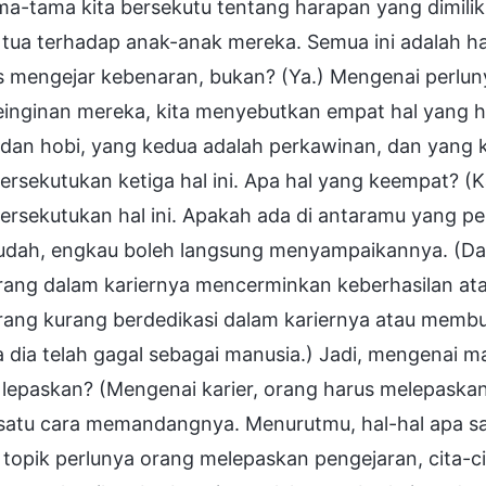
ma-tama kita bersekutu tentang harapan yang dimilik
 tua terhadap anak-anak mereka. Semua ini adalah h
 mengejar kebenaran, bukan? (Ya.) Mengenai perluny
einginan mereka, kita menyebutkan empat hal yang h
 dan hobi, yang kedua adalah perkawinan, dan yang 
sekutukan ketiga hal ini. Apa hal yang keempat? (Kar
rsekutukan hal ini. Apakah ada di antaramu yang p
sudah, engkau boleh langsung menyampaikannya. (Dah
ang dalam kariernya mencerminkan keberhasilan atau
rang kurang berdedikasi dalam kariernya atau membu
dia telah gagal sebagai manusia.) Jadi, mengenai m
lepaskan? (Mengenai karier, orang harus melepaskan
satu cara memandangnya. Menurutmu, hal-hal apa saj
 topik perlunya orang melepaskan pengejaran, cita-