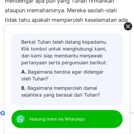
mendengar apa pun yang Tuhan firmankan
ataupun memahaminya. Mereka seolah-olah
tidak tahu apakah memperoleh keselamatan ada
kaitannya dengan mereka, apakah mereka dapat
diampuni dan ditebus, atau apakah mereka
Berkat Tuhan telah datang kepadamu.
memenuhi syarat untuk menerima penghakiman
Klik tombol untuk menghubungi kami,
dan kami siap membantu menjawab
dan hajaran Tuhan serta keselamatan-Nya.
pertanyaan serta pergumulan berikut:
Mereka tidak mengetahui semua ini. Karena
A.
Bagaimana berdoa agar didengar
mereka tidak menerima jawaban apa pun dan
oleh Tuhan?
karena mereka tidak mendapatkan kesimpulan
B.
Bagaimana memperoleh damai
sejahtera yang berasal dari Tuhan?
yang akurat, mereka selalu merasa depresi di
C.
Saya memiliki permohonan doa.
lubuk hati mereka. Di lubuk hati, mereka berulang
D.
Belajar firman Tuhan dan semakin
kali mengingat apa yang pernah mereka lakukan,
Cara Mengejar Kebenaran (2)
Hubungi kami via WhatsApp
Bagian Tiga
dekat kepada Tuhan.
mereka mengulanginya di pikiran mereka
00:20
59:05
E.
Bagaimana menyambut kedatangan