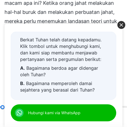
Berkat Tuhan telah datang kepadamu.
Klik tombol untuk menghubungi kami,
dan kami siap membantu menjawab
pertanyaan serta pergumulan berikut:
A.
Bagaimana berdoa agar didengar
oleh Tuhan?
B.
Bagaimana memperoleh damai
sejahtera yang berasal dari Tuhan?
C.
Saya memiliki permohonan doa.
D.
Belajar firman Tuhan dan semakin
Cara Mengejar Kebenaran (12)
Hubungi kami via WhatsApp
Bagian Empat
dekat kepada Tuhan.
00:20
01:01:18
E.
Bagaimana menyambut kedatangan