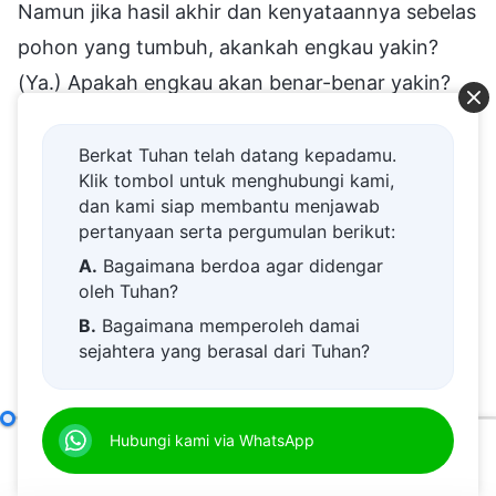
Berkat Tuhan telah datang kepadamu.
Klik tombol untuk menghubungi kami,
dan kami siap membantu menjawab
pertanyaan serta pergumulan berikut:
A.
Bagaimana berdoa agar didengar
oleh Tuhan?
B.
Bagaimana memperoleh damai
sejahtera yang berasal dari Tuhan?
C.
Saya memiliki permohonan doa.
D.
Belajar firman Tuhan dan semakin
Bagaimana Mengetahui Kedaulatan Tuhan
Hubungi kami via WhatsApp
(Bagian Tiga)
dekat kepada Tuhan.
00:00
38:17
E.
Bagaimana menyambut kedatangan