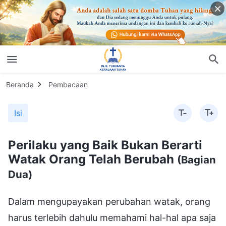
Beranda
Pembacaan
Isi
Perilaku yang Baik Bukan Berarti
Watak Orang Telah Berubah
(Bagian
Dua)
Dalam mengupayakan perubahan watak, orang harus terlebih dahulu memahami hal-hal apa saja yang tidak ada kaitannya dengan perubahan watak, dan tidak termasuk dalam lingkup perubahan watak, melainkan yang hanya merupakan perilaku yang tampak baik di luarnya, dan memahami perubahan watak seperti apa yang Tuhan maksudkan, dan apa yang Tuhan ingin ubah dalam diri manusia—orang harus memahami hal-hal ini. Yang manusia anggap sebagai perubahan watak hanyalah perubahan pada perilaku, dan itu adalah hal yang berbeda dan jalur yang berbeda dengan perubahan watak yang Tuhan maksudkan. Bisakah apa yang manusia anggap sebagai perubahan watak menjamin bahwa orang tidak akan memberontak, menentang, atau mengkhianati Tuhan? Bisakah perubahan perilaku membuat mereka pada akhirnya tetap teguh dalam kesaksian mereka dan memenuhi maksud Tuhan? Perubahan watak yang Tuhan maksudkan adalah bahwa dengan menerapkan kebenaran, dengan mengalami penghakiman dan hajaran-Nya, dan dengan mengalami diri mereka dipangkas, diuji dan dimurnikan oleh-Nya, manusia memperoleh pemahaman akan maksud Tuhan dan prinsip-prinsip kebenaran, dan selanjutnya mereka mampu hidup berdasarkan prinsip-prinsip kebenaran, memperoleh hati yang tunduk dan takut akan Tuhan, tanpa pemahaman yang salah tentang Tuhan, serta memiliki pengetahuan yang benar dan penyembahan yang sejati kepada Tuhan. Perubahan yang Tuhan maksudkan adalah perubahan watak orang, tetapi perubahan watak seperti apa yang manusia maksudkan? Perubahan watak yang manusia maksudkan adalah perilaku yang menjadi lebih baik, sikap yang terlihat sopan dan tenang, serta tidak congkak; itu berarti berbicara dengan cara yang halus dan tertib, tidak nakal dan jahat, serta memiliki hati nurani, nalar, dan standar moral dalam ucapan dan perilaku mereka. Adakah perbedaan antara perubahan watak yang manusia maksudkan dan perubahan watak yang Tuhan kehendaki? Apa perbedaannya? Perubahan watak yang manusia maksudkan adalah perubahan perilaku yang tampak dari luar, perubahan yang sesuai dengan gagasan dan imajinasi manusia. Sedangkan perubahan watak yang Tuhan kehendaki adalah untuk orang membuang watak rusak mereka, berubah dalam watak hidup mereka sebagai hasil dari memahami kebenaran, dan berubah dalam cara pandang mereka terhadap segala sesuatu, berubah dalam cara pandang dan nilai-nilai hidup mereka. Sudah pasti ada perbedaan. Baik engkau sedang menangani orang atau hal apa pun, motifmu, prinsip-prinsip yang mendasari tindakanmu, dan standar penilaianmu, semuanya itu haruslah berdasarkan kebenaran, dan engkau harus mencari prinsip-prinsip kebenaran; inilah satu-satunya cara untuk mencapai perubahan watak. Jika engkau selalu menilai dirimu berdasarkan standar perilaku, jika engkau selalu berfokus pada perubahan perilaku yang tampak dari luar, dan engkau mengira bahwa engkau sedang hidup dalam keserupaan dengan manusia sejati dan mendapatkan perkenanan Tuhan semata-mata karena engkau memiliki sedikit perilaku yang baik, itu sepenuhnya salah. Karena engkau memiliki watak yang rusak, dan bisa saja menentang Tuhan, serta berisiko mengkhianati Tuhan, maka jika engkau tidak mencari kebenaran untuk membereskan watak rusakmu sendiri, sebaik apa pun perilaku lahiriahmu, engkau tidak akan mampu untuk benar-benar tunduk kepada Tuhan, dan engkau tidak akan mungkin takut akan Tuhan dan menjauhi kejahatan. Dapatkah perilaku yang tampak baik di luarnya saja menghasilkan hati yang takut akan Tuhan? Dapatkah itu membuat orang takut akan Tuhan dan menjauhi kejahatan? Jika orang tidak takut akan Tuhan dan menjauhi kejahatan, maka perilaku baik sebanyak apa pun tidak menandakan bahwa mereka benar-benar tunduk kepada Tuhan. Jadi, perilaku baik sebanyak apa pun tidak menandakan terjadinya perubahan watak. Ada orang-orang yang cara bicaranya sangat halus, tidak pernah menggunakan bahasa yang kasar, bagaikan orang terpelajar—perkataan yang mengalir dari mulut mereka bahkan seolah-olah berasal dari pena para ahli, seperti sastrawan atau orator. Jika engkau melihat perilaku dan perwujudan yang tampak dari luar ini, engkau tidak akan dapat melihat adanya masalah, lalu bagaimana caramu mengetahui apakah ada masalah dalam watak mereka? Bagaimana engkau bisa menilai apakah watak mereka sudah berubah atau belum? Bagaimana caramu mengetahui hal ini? (Dengan melihat sikap mereka terhadap kebenaran.) Inilah salah satu indikator untuk menilainya. Apakah ada cara lainnya? (Dengan melihat prinsip-prinsip yang mereka gunakan dalam melakukan sesuatu, dan pandangan mereka terhadap berbagai hal.) Itulah inti masalahnya. Engkau tidak boleh melihat cara bicara mereka, apakah cara bicara mereka anggun atau kasar, atau apakah bahasanya intelektual—jangan melihat apa yang tampak di luarnya. Ada orang-orang yang bicaranya bertele-tele, tidak tahu cara mengungkapkan diri, dan menunjukkan gerak tubuh yang gelisah saat mereka cemas—apakah hal ini ada kaitannya dengan watak mereka? (Tidak.) Ini hanyalah perilaku yang tampak di luarnya, paling banter hal ini berkaitan dengan kepribadian mereka atau pola asuh keluarga, tidak ada kaitannya dengan watak mereka. Jadi bagaimana caramu mengetahui watak seperti apa yang mereka miliki, apakah watak mereka telah berubah, dan apakah mereka adalah orang-orang yang menerapkan kebenaran atau bukan? Dengan melihat isi dari apa yang mereka bicarakan. Jika setiap perkataan mereka itu benar, dan berasal dari lubuk hati yang terdalam, tanpa ada keinginan atau ambisi tertentu, dan tidak ada niat tertentu di balik ucapan mereka, jika mereka hanya mengucapkan kata-kata yang terus-terang dan jujur, dan mampu untuk terbuka kepada orang lain mengenai kesulitan dan kelemahan mereka sendiri; jika mereka bersekutu serta membagikan penerangan dan pencerahan yang mereka terima kepada orang lain, jika mereka jujur mengenai apa pun yang ingin mereka lakukan, dan menyingkapkan seluruh keberadaan mereka secara terbuka, maka bukankah mereka adalah para pengejar kebenaran? Untuk saat ini, kita tidak membahas apakah watak mereka telah berubah atau tidak, atau sebesar apa perubahannya, tetapi jika kita menilai dari apa yang mereka bicarakan dan wujudkan, mereka adalah orang-orang yang menerapkan kebenaran. Sekarang, mari kita lihat cara mereka memperlakukan orang lain. Jika mereka mampu memperlakukan orang lain secara adil dan tidak menekan orang lain, jika mereka mendukung dan menolong saudara-saudari yang lemah, dan tidak mengolok-olok mereka. Selain itu, jika mereka setia dan mempertimbangkan maksud Tuhan dalam tugas-tugas mereka, dan apa pun kesulitan yang mereka hadapi, mereka pantang menyerah, dan mereka mampu membela kepentingan rumah Tuhan, maka bukankah ini adalah perwujudan dari orang-orang yang menerapkan kebenaran? (Ya.) Orang-orang seperti itu relatif memiliki integritas dan lebih tulus dalam mencintai kebenaran. Ada orang-orang yang mungkin cara bicaranya sangat halus, cara berpakaiannya sangat pantas, dan terlihat sangat saleh di luarnya, tetapi apa isi pembicaraan mereka? Kata mereka, "Dahulu aku berpasangan dengan seseorang pemimpin, dan dia mengalami hambatan dalam berbicara, jadi aku harus lebih banyak berbicara dalam persekutuan dan pertemuan—orang yang memiliki kemampuan harus selalu melakukan lebih banyak pekerjaan, bukan? Sebagai akibatnya, saudara-saudari mulai mengidolakanku, aku tidak dapat menghindarinya, aku harus terus menyampaikan persekutuanku. Setelah disirami olehku secara pribadi, banyak saudara-saudari yang menjadi dekat denganku, jadi ketika ada di antara mereka yang mempunyai masalah, aku biasanya mampu untuk menyelesaikannya. Ketika ada orang-orang yang menjadi lemah, aku hanya perlu menyampaikan persekutuanku kepada mereka, dan mereka pun kembali dikuatkan. Aku tidak memiliki kekurangan, kesalahan terbesarku adalah hatiku yang lembut. Aku tidak tahan melihat orang lain menderita; setiap kali ada orang yang menderita, itu membuatku cemas, dan aku berharap aku bisa menderita menggantikan mereka." Apa maksud perkataan ini? Kedengarannya tidak ada masalah dengan perkataan ini, tetapi apakah ada masalah dengan motif dari ucapan mereka? (Ya, mereka meninggikan diri dan bersaksi tentang diri mereka sendiri.) Watak apa yang dimiliki orang seperti itu? Watak mereka congkak dan licik, mereka ingin menggunakan cara ini dan semua perkataan ini untuk membuahkan hasil tertentu, untuk secara tersirat mencapai tujuan tertentu, untuk membuat orang lain menghormati dan memuja mereka. Inilah maksud dan tujuan perkataan mereka. Orang-orang yang kacau dan tak mampu membedakan yang benar dan yang salah akan mendengarkan perkataan mereka dan berpikir, "Orang ini hebat sekali, tidak mengherankan dia menjadi pemimpin, dia lebih baik daripada kita, dia memiliki bakat kepemimpinan." Inilah pemikiran orang yang kacau dan tak mampu mengetahui yang sebenarnya. Sedangkan orang yang mampu mengetahui yang sebenarnya akan mengerti: "Dia berbicara sangat banyak tentang betapa baik dirinya, betapa keras dia bekerja dan tentang pelayanan yang telah dilakukannya, tentang bagaimana dia telah bermanfaat bagi saudara-saudari dan menolong mereka, agar orang menghormati dirinya, tetapi sepanjang waktu dia selalu mengatakan bahwa dia tidak ingin orang menghormati dirinya. Padahal sebenarnya, dia tanpa kenal lelah bergegas dan sibuk ke sana ke mari hanyalah agar orang lain menghormati dan memuja dirinya. Dia bukan saja congkak tetapi juga sangat licik! Dia ingin memenangkan hati orang, bersaing dengan Tuhan untuk mendapatkan status, dan dia menggunakan cara ini untuk menyesatkan orang. Bukankah dia sama seperti Paulus? Dia adalah setan! Dia berbicara sangat lama tanpa sedikit pun menyebutkan kesalahan atau kekurangannya sendiri, seolah-olah dia tidak memiliki watak rusak; kesalahan-kesalahan yang dia bicarakan membuat orang lain menjadi iri dan sangat mengaguminya, serta membuat mereka merasa tidak cukup baik. Meski tidak secara langsung membuat orang memuja dan mengagungkan dirinya, efek dari perkataannya dimaksudkan untuk membuat orang mengagungkan