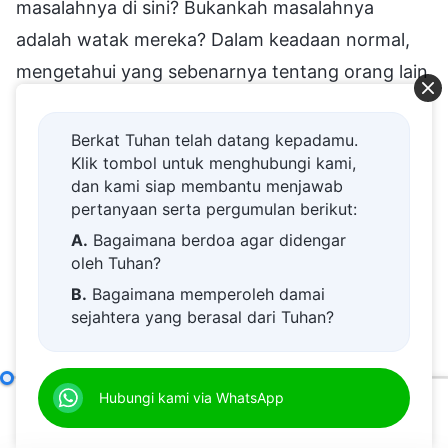
Berkat Tuhan telah datang kepadamu.
Klik tombol untuk menghubungi kami,
dan kami siap membantu menjawab
pertanyaan serta pergumulan berikut:
A.
Bagaimana berdoa agar didengar
oleh Tuhan?
B.
Bagaimana memperoleh damai
sejahtera yang berasal dari Tuhan?
C.
Saya memiliki permohonan doa.
D.
Belajar firman Tuhan dan semakin
Perilaku yang Baik Bukan Berarti Watak Orang Telah Berubah
Hubungi kami via WhatsApp
dekat kepada Tuhan.
00:00
38:31
E.
Bagaimana menyambut kedatangan