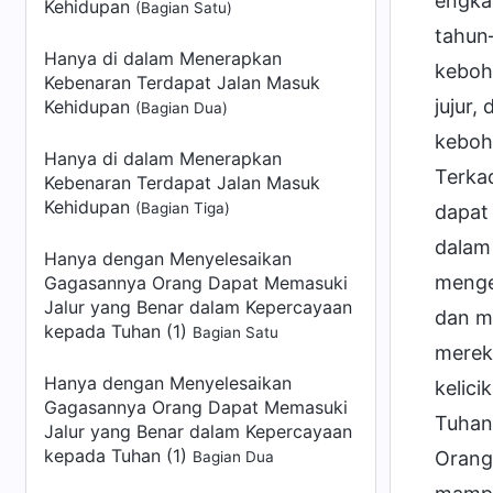
engkau
Kehidupan
(Bagian Satu)
tahun—
Hanya di dalam Menerapkan
keboh
Kebenaran Terdapat Jalan Masuk
jujur,
Kehidupan
(Bagian Dua)
keboho
Hanya di dalam Menerapkan
Terka
Kebenaran Terdapat Jalan Masuk
Kehidupan
(Bagian Tiga)
dapat 
dalam
Hanya dengan Menyelesaikan
menget
Gagasannya Orang Dapat Memasuki
Jalur yang Benar dalam Kepercayaan
dan m
kepada Tuhan (1)
Bagian Satu
merek
Hanya dengan Menyelesaikan
kelici
Gagasannya Orang Dapat Memasuki
Tuhan,
Jalur yang Benar dalam Kepercayaan
kepada Tuhan (1)
Orang-
Bagian Dua