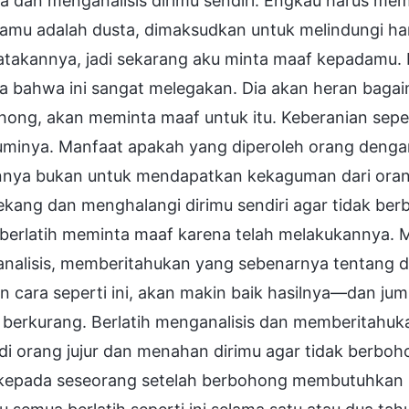
a dan menganalisis dirimu sendiri. Engkau harus me
amu adalah dusta, dimaksudkan untuk melindungi har
takannya, jadi sekarang aku minta maaf kepadamu. 
a bahwa ini sangat melegakan. Dia akan heran baga
ong, akan meminta maaf untuk itu. Keberanian seper
uminya. Manfaat apakah yang diperoleh orang dengan
nya bukan untuk mendapatkan kekaguman dari orang la
kang dan menghalangi dirimu sendiri agar tidak ber
berlatih meminta maaf karena telah melakukannya. M
nalisis, memberitahukan yang sebenarnya tentang d
n cara seperti ini, akan makin baik hasilnya—dan j
 berkurang. Berlatih menganalisis dan memberitahuk
di orang jujur dan menahan dirimu agar tidak berb
kepada seseorang setelah berbohong membutuhkan ke