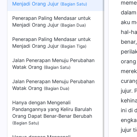
memeri
Menjadi Orang Jujur
(Bagian Satu)
dalam
Penerapan Paling Mendasar untuk
aku me
Menjadi Orang Jujur
(Bagian Dua)
hal-h
Penerapan Paling Mendasar untuk
benar,
Menjadi Orang Jujur
(Bagian Tiga)
perila
Jalan Penerapan Menuju Perubahan
orang 
Watak Orang
(Bagian Satu)
mereka
curang
Jalan Penerapan Menuju Perubahan
Watak Orang
(Bagian Dua)
jujur.
kehina
Hanya dengan Mengenali
Pandangannya yang Keliru Barulah
ini di
Orang Dapat Benar-Benar Berubah
engka
(Bagian Satu)
jujur 