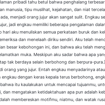
aman pribadi tahu betul bahwa penghalang terbesar 
kan manusia, tipu muslihat, kejahatan, dan niat terce
ada, menjadi orang jujur akan sangat sulit. Engkau 
ujur, jadi engkau memiliki beberapa pengalaman dal
ap hari aku menuliskan semua perkataan buruk dan k
meriksa dan menelaah diriku sendiri. Aku telah men
ian besar kebohongan ini, dan bahwa aku telah me
lamatkan muka. Meskipun aku sadar bahwa apa yang
tap tak berdaya selain berbohong dan berpura-pura.) 
i orang yang jujur. Entah engkau menyadarinya atau t
h engkau dengan keras kepala terus berbohong, engk
, bahwa itu kaulakukan untuk mencapai tujuanmu, un
ri, dan mengatakan ketidaktahuan apa pun adalah ke
adalah membereskan motifmu, niatmu, dan watak rusa