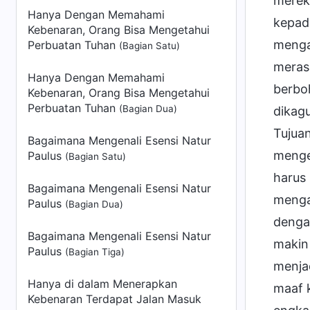
merek
Hanya Dengan Memahami
kepad
Kebenaran, Orang Bisa Mengetahui
menga
Perbuatan Tuhan
(Bagian Satu)
meras
Hanya Dengan Memahami
berboh
Kebenaran, Orang Bisa Mengetahui
Perbuatan Tuhan
(Bagian Dua)
dikag
Tujuan
Bagaimana Mengenali Esensi Natur
menge
Paulus
(Bagian Satu)
harus 
Bagaimana Mengenali Esensi Natur
menga
Paulus
(Bagian Dua)
denga
Bagaimana Mengenali Esensi Natur
makin
Paulus
(Bagian Tiga)
menja
Hanya di dalam Menerapkan
maaf 
Kebenaran Terdapat Jalan Masuk