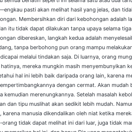
 semua berlatih seperti ini selama satu atau dua t
engkau pasti akan melihat hasil yang jelas, dan tida
ongan. Membersihkan diri dari kebohongan adalah l
 dan itu tidak dapat dilakukan tanpa upaya selama tig
ngan dibereskan, langkah kedua adalah menyelesaika
dang, tanpa berbohong pun orang mampu melakukan ti
dicapai melalui tindakan saja. Di luarnya, orang mung
 hatinya, mereka mungkin masih menyembunyikan keli
ahui hal ini lebih baik daripada orang lain, karena
empertimbangkannya dengan cermat. Akan mudah ba
a kemudian merenungkannya. Setelah masalah kebo
kan dan tipu muslihat akan sedikit lebih mudah. Namu
 karena manusia dikendalikan oleh niat ketika mereka
orang tidak dapat melihat ini dari luar, juga tidak