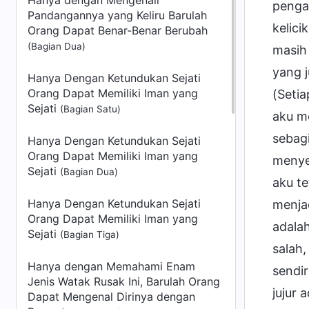
Hanya dengan Mengenali
pengal
Pandangannya yang Keliru Barulah
kelici
Orang Dapat Benar-Benar Berubah
(Bagian Dua)
masih 
yang j
Hanya Dengan Ketundukan Sejati
Orang Dapat Memiliki Iman yang
(Seti
Sejati
(Bagian Satu)
aku me
sebag
Hanya Dengan Ketundukan Sejati
Orang Dapat Memiliki Iman yang
menye
Sejati
(Bagian Dua)
aku te
Hanya Dengan Ketundukan Sejati
menjad
Orang Dapat Memiliki Iman yang
adala
Sejati
(Bagian Tiga)
salah
Hanya dengan Memahami Enam
sendi
Jenis Watak Rusak Ini, Barulah Orang
jujur 
Dapat Mengenal Dirinya dengan