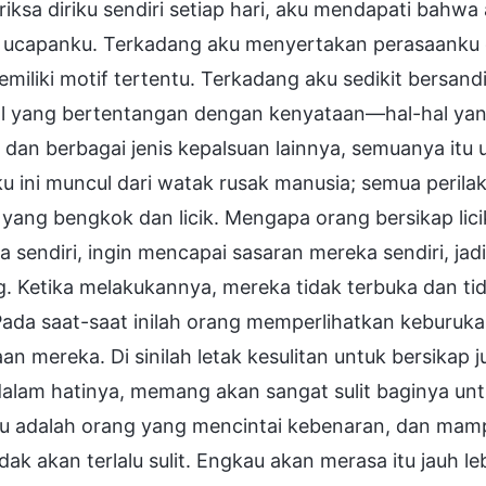
ksa diriku sendiri setiap hari, aku mendapati bahwa 
 ucapanku. Terkadang aku menyertakan perasaanku da
miliki motif tertentu. Terkadang aku sedikit bersand
al yang bertentangan dengan kenyataan—hal-hal yan
 dan berbagai jenis kepalsuan lainnya, semuanya itu
ku ini muncul dari watak rusak manusia; semua perila
yang bengkok dan licik. Mengapa orang bersikap lic
 sendiri, ingin mencapai sasaran mereka sendiri, j
. Ketika melakukannya, mereka tidak terbuka dan ti
 Pada saat-saat inilah orang memperlihatkan keburuk
an mereka. Di sinilah letak kesulitan untuk bersikap j
 dalam hatinya, memang akan sangat sulit baginya unt
u adalah orang yang mencintai kebenaran, dan mam
tidak akan terlalu sulit. Engkau akan merasa itu jauh 