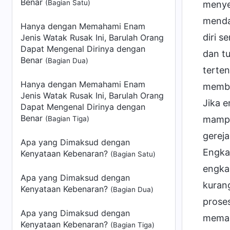
Benar
(Bagian Satu)
menye
menda
Hanya dengan Memahami Enam
diri s
Jenis Watak Rusak Ini, Barulah Orang
Dapat Mengenal Dirinya dengan
dan t
Benar
(Bagian Dua)
terten
Hanya dengan Memahami Enam
membe
Jenis Watak Rusak Ini, Barulah Orang
Jika 
Dapat Mengenal Dirinya dengan
Benar
mampu
(Bagian Tiga)
gerej
Apa yang Dimaksud dengan
Engka
Kenyataan Kebenaran?
(Bagian Satu)
engka
Apa yang Dimaksud dengan
kuran
Kenyataan Kebenaran?
(Bagian Dua)
prose
Apa yang Dimaksud dengan
meman
Kenyataan Kebenaran?
(Bagian Tiga)