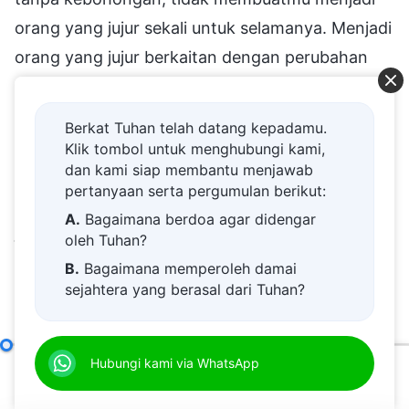
orang yang jujur sekali untuk selamanya. Menjadi
orang yang jujur berkaitan dengan perubahan
watakmu, dan ini membutuhkan sepuluh atau
dua puluh tahun pengalaman. Engkau harus
Berkat Tuhan telah datang kepadamu.
membuang watak licikmu yang suka berbohong
Klik tombol untuk menghubungi kami,
dan kami siap membantu menjawab
dan bermuka dua sebelum engkau dapat
pertanyaan serta pergumulan berikut:
memenuhi standar dasar menjadi orang yang
A.
Bagaimana berdoa agar didengar
jujur. Bukankah ini sulit bagi semua orang? Ini
oleh Tuhan?
adalah tantangan yang sangat besar. Sekarang
B.
Bagaimana memperoleh damai
sejahtera yang berasal dari Tuhan?
ini, Tuhan ingin menyempurnakan dan
C.
Saya memiliki permohonan doa.
mendapatkan sekelompok orang, dan semua
D.
Belajar firman Tuhan dan semakin
orang yang mengejar kebenaran harus
Penyelesaian Tugas yang Benar Membutuhkan Kerja Sama yang Harmonis
Hubungi kami via WhatsApp
dekat kepada Tuhan.
menerima penghakiman dan hajaran, ujian dan
00:00
41:44
E.
Bagaimana menyambut kedatangan
pemurnian, yang bertujuan untuk mengubah