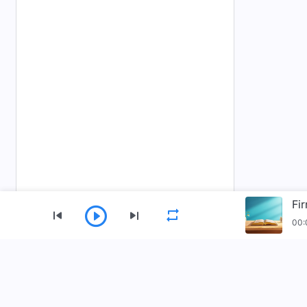
00:
Menu
Beranda
Buku
Video
Lagu Pujia