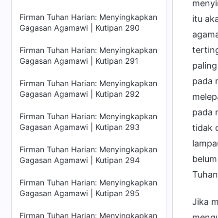
menyi
Firman Tuhan Harian: Menyingkapkan
itu a
Gagasan Agamawi | Kutipan 290
agama
terti
Firman Tuhan Harian: Menyingkapkan
Gagasan Agamawi | Kutipan 291
paling
pada 
Firman Tuhan Harian: Menyingkapkan
Gagasan Agamawi | Kutipan 292
melep
pada 
Firman Tuhan Harian: Menyingkapkan
Gagasan Agamawi | Kutipan 293
tidak
lampa
Firman Tuhan Harian: Menyingkapkan
belum
Gagasan Agamawi | Kutipan 294
Tuhan
Firman Tuhan Harian: Menyingkapkan
Gagasan Agamawi | Kutipan 295
Jika 
Firman Tuhan Harian: Menyingkapkan
menguk