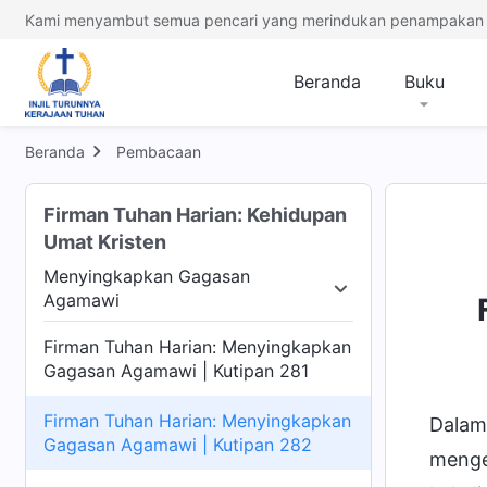
Kami menyambut semua pencari yang merindukan penampakan 
Beranda
Buku
Beranda
Pembacaan
Firman Tuhan Harian: Kehidupan
Umat Kristen
Menyingkapkan Gagasan
Agamawi
 Alkitab
Menyingkapkan Gagasan Agamawi
M
Firman Tuhan Harian: Menyingkapkan
Gagasan Agamawi | Kutipan 281
Firman Tuhan Harian: Menyingkapkan
Dalam
Gagasan Agamawi | Kutipan 282
menge