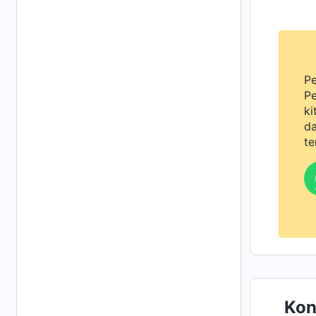
Pe
Pe
ki
da
te
Kon