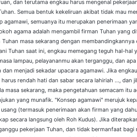
iruan, dan terutama engkau harus mengenal pekerjaa
Tuhan. Semua bentuk kekeliruan akibat tidak mau m
p agamawi, semuanya itu merupakan penerimaan yan
tokoh agama adalah mengambil firman Tuhan yang di
n Tuhan masa sekarang dengan membandingkannya den
ani Tuhan saat ini, engkau memegang teguh hal-hal
masa lampau, pelayananmu akan terganggu, dan apa 
 dan menjadi sekadar upacara agamawi. Jika engka
harus rendah hati dan sabar secara lahiriah ..., da
ada masa sekarang, maka pengetahuan semacam itu 
njukan yang munafik. "Konsep agamawi" merujuk kep
 usang (termasuk penerimaan akan firman yang dahu
kap secara langsung oleh Roh Kudus). Jika diterapka
anggu pekerjaan Tuhan, dan tidak bermanfaat bagi m