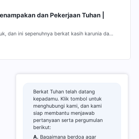
Penampakan dan Pekerjaan Tuhan |
tuk, dan ini sepenuhnya berkat kasih karunia dan
n timbul di dalam hati tak...
Berkat Tuhan telah datang
kepadamu. Klik tombol untuk
menghubungi kami, dan kami
siap membantu menjawab
pertanyaan serta pergumulan
berikut:
A.
Bagaimana berdoa agar