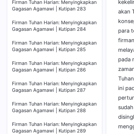
kekel
Firman Tuhan Harian: Menyingkapkan
Gagasan Agamawi | Kutipan 283
akan 
konse
Firman Tuhan Harian: Menyingkapkan
Gagasan Agamawi | Kutipan 284
para 
firma
Firman Tuhan Harian: Menyingkapkan
Gagasan Agamawi | Kutipan 285
melay
pada 
Firman Tuhan Harian: Menyingkapkan
zaman
Gagasan Agamawi | Kutipan 286
Tuhan 
Firman Tuhan Harian: Menyingkapkan
ini p
Gagasan Agamawi | Kutipan 287
pertu
Firman Tuhan Harian: Menyingkapkan
sudah
Gagasan Agamawi | Kutipan 288
dising
Firman Tuhan Harian: Menyingkapkan
mengg
Gagasan Agamawi | Kutipan 289