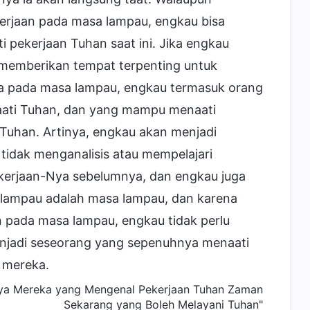
kerjaan pada masa lampau, engkau bisa
pekerjaan Tuhan saat ini. Jika engkau
 memberikan tempat terpenting untuk
ya pada masa lampau, engkau termasuk orang
ati Tuhan, dan yang mampu menaati
 Tuhan. Artinya, engkau akan menjadi
idak menganalisis atau mempelajari
kerjaan-Nya sebelumnya, dan engkau juga
a lampau adalah masa lampau, dan karena
n pada masa lampau, engkau tidak perlu
enjadi seseorang yang sepenuhnya menaati
 mereka.
nya Mereka yang Mengenal Pekerjaan Tuhan Zaman
Sekarang yang Boleh Melayani Tuhan"