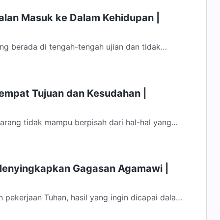
Jalan Masuk ke Dalam Kehidupan |
ng berada di tengah-tengah ujian dan tidak
tapi Kuberitahukan kepadamu: jika...
Tempat Tujuan dan Kesudahan |
rang tidak mampu berpisah dari hal-hal yang
eka tidak dapat melepaskan kesenangan...
 Menyingkapkan Gagasan Agamawi |
pekerjaan Tuhan, hasil yang ingin dicapai dalam
tas manusia, inilah yang harus...