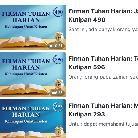
Firman Tuhan Harian: 
Kutipan 490
Saat ini, ada banyak orang ya
memahami pekerjaan Tuhan, te
10:31
Firman Tuhan Harian: 
Kutipan 596
Orang-orang pada zaman seka
berkaitan dengan daging. Mer
6:35
Firman Tuhan Harian:
Kutipan 293
Untuk dapat memahami tujuan 
manusia, dan kehendak Tuhan a