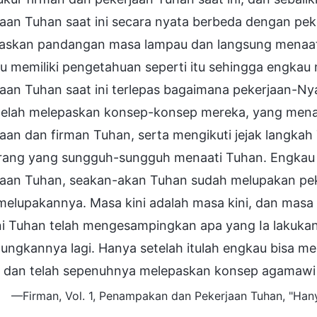
jaan Tuhan saat ini secara nyata berbeda dengan pe
askan pandangan masa lampau dan langsung menaati 
 memiliki pengetahuan seperti itu sehingga engkau
jaan Tuhan saat ini terlepas bagaimana pekerjaan-N
telah melepaskan konsep-konsep mereka, yang mena
aan dan firman Tuhan, serta mengikuti jejak langkah
rang yang sungguh-sungguh menaati Tuhan. Engkau t
jaan Tuhan, seakan-akan Tuhan sudah melupakan pe
 melupakannya. Masa kini adalah masa kini, dan mas
ini Tuhan telah mengesampingkan apa yang Ia lakuka
ungkannya lagi. Hanya setelah itulah engkau bisa m
 dan telah sepenuhnya melepaskan konsep agamawi
—Firman, Vol. 1, Penampakan dan Pekerjaan Tuhan, "Ha