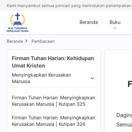
Kerusakan Manusia | Kutipan 320
Kami menyambut semua pencari yang merindukan penampakan 
Firman Tuhan Harian: Menyingkapkan
Beranda
Buku
Kerusakan Manusia | Kutipan 321
Firman Tuhan Harian: Menyingkapkan
Beranda
Pembacaan
Kerusakan Manusia | Kutipan 322
Firman Tuhan Harian: Menyingkapkan
Firman Tuhan Harian: Kehidupan
Kerusakan Manusia | Kutipan 323
Umat Kristen
Menyingkapkan Kerusakan
Firman Tuhan Harian: Menyingkapkan
Manusia
Kerusakan Manusia | Kutipan 324
Agamawi
Menyingkapkan Kerusakan Manusia
Firman Tuhan Harian: Menyingkapkan
Kerusakan Manusia | Kutipan 325
Daging
Firman Tuhan Harian: Menyingkapkan
Kerusakan Manusia | Kutipan 326
Semua