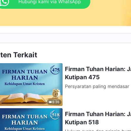
Hubungi kami via WhatsApp
ten Terkait
Firman Tuhan Harian: 
Kutipan 475
Persyaratan paling mendasar
adalah ia memiliki hati yang j
6:36
Firman Tuhan Harian: 
Kutipan 518