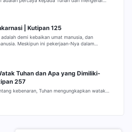
i adalah percaya kepada Tuhan dan mengenal
 zaman ketika Tuhan yang berinkarnasi...
nkarnasi | Kutipan 125
n adalah demi kebaikan umat manusia, dan
anusia. Meskipun ini pekerjaan-Nya dalam...
atak Tuhan dan Apa yang Dimiliki-
tipan 257
ntang kebenaran, Tuhan mengungkapkan watak
n-Nya akan kebenaran tidak didasarkan pada...