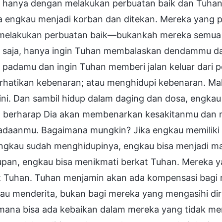
 hanya dengan melakukan perbuatan baik dan Tuha
 engkau menjadi korban dan ditekan. Mereka yang pe
melakukan perbuatan baik—bukankah mereka semua j
 saja, hanya ingin Tuhan membalaskan dendammu d
i padamu dan ingin Tuhan memberi jalan keluar dari 
hatikan kebenaran; atau menghidupi kebenaran. Mala
 ini. Dan sambil hidup dalam daging dan dosa, eng
, berharap Dia akan membenarkan kesakitanmu dan 
adaanmu. Bagaimana mungkin? Jika engkau memiliki 
engkau sudah menghidupinya, engkau bisa menjadi ma
upan, engkau bisa menikmati berkat Tuhan. Mereka y
t Tuhan. Tuhan menjamin akan ada kompensasi bagi 
u menderita, bukan bagi mereka yang mengasihi diri 
mana bisa ada kebaikan dalam mereka yang tidak me