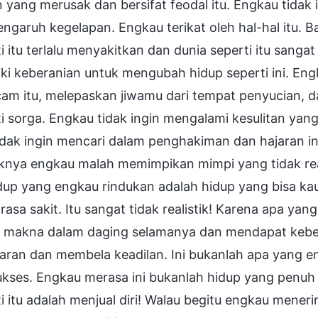
n yang merusak dan bersifat feodal itu. Engkau tidak 
engaruh kegelapan. Engkau terikat oleh hal-hal itu.
i itu terlalu menyakitkan dan dunia seperti itu sangat 
ki keberanian untuk mengubah hidup seperti ini. Eng
am itu, melepaskan jiwamu dari tempat penyucian, da
i sorga. Engkau tidak ingin mengalami kesulitan yan
idak ingin mencari dalam penghakiman dan hajaran i
knya engkau malah memimpikan mimpi yang tidak reali
idup yang engkau rindukan adalah hidup yang bisa ka
rasa sakit. Itu sangat tidak realistik! Karena apa y
 makna dalam daging selamanya dan mendapat keben
aran dan membela keadilan. Ini bukanlah apa yang 
ukses. Engkau merasa ini bukanlah hidup yang penuh
i itu adalah menjual diri! Walau begitu engkau meneri