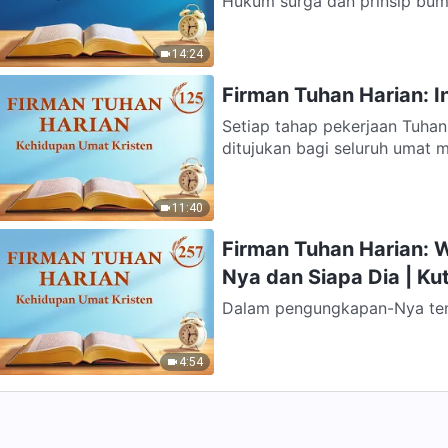
Hukum surga dan prinsip bum
Dia, dan sekarang ini—selama
14:24
Firman Tuhan Harian: I
Setiap tahap pekerjaan Tuha
ditujukan bagi seluruh umat m
11:40
Firman Tuhan Harian: W
Nya dan Siapa Dia | Ku
Dalam pengungkapan-Nya te
dan esensi-Nya; pengungkapa
4:54