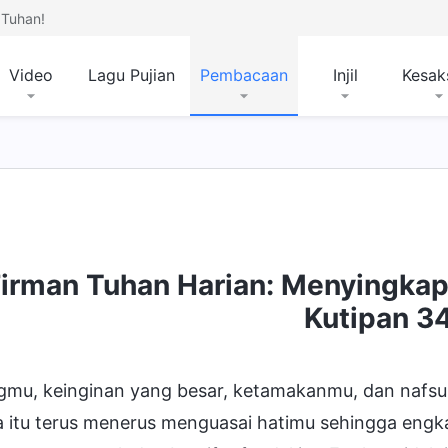
Tuhan!
Video
Lagu Pujian
Pembacaan
Injil
Kesak
Firman Tuhan Harian: Menyingkap
Jalan Masuk ke Dalam Kehidupan
Tempat Tujuan
Kutipan 3
mu, keinginan yang besar, ketamakanmu, dan nafsumu
 itu terus menerus menguasai hatimu sehingga engk