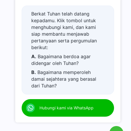
Berkat Tuhan telah datang
kepadamu. Klik tombol untuk
menghubungi kami, dan kami
siap membantu menjawab
pertanyaan serta pergumulan
berikut:
A.
Bagaimana berdoa agar
didengar oleh Tuhan?
B.
Bagaimana memperoleh
damai sejahtera yang berasal
dari Tuhan?
C.
Saya memiliki permohonan
doa.
Hubungi kami via WhatsApp
D.
Belajar firman Tuhan dan
semakin dekat kepada Tuhan.
E.
Bagaimana menyambut