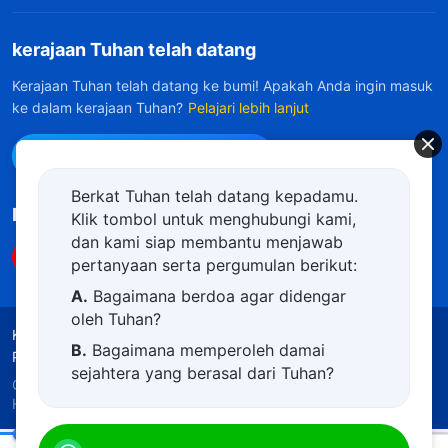
kerajaan Tuhan telah datang
Kerajaan Tuhan telah datang ke bumi! Apakah Anda ingin masuk
ke dalam kerajaan Tuhan?
Pelajari lebih lanjut
Hubungi kami via WhatsApp
Berkat Tuhan telah datang kepadamu.
Ikuti Kami
Klik tombol untuk menghubungi kami,
dan kami siap membantu menjawab
pertanyaan serta pergumulan berikut:
A.
Bagaimana berdoa agar didengar
oleh Tuhan?
Ketentuan Penggunaan
Kebijakan Privasi
B.
Bagaimana memperoleh damai
Penghargaan
Kebijakan Cookie
sejahtera yang berasal dari Tuhan?
Copyright © 2026
Gereja Tuhan Yang Mahakuasa.
C.
Saya memiliki permohonan doa.
Hak Cipta Dilindungi Undang-Undang.
D.
Belajar firman Tuhan dan semakin