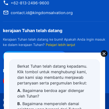
+62-813-2496-9600
contact.id@kingdomsalvation.org
kerajaan Tuhan telah datang
Kerajaan Tuhan telah datang ke bumi! Apakah Anda ingin masuk
ke dalam kerajaan Tuhan?
Pelajari lebih lanjut
Hubungi kami via WhatsApp
Berkat Tuhan telah datang kepadamu.
Ikuti Kami
Klik tombol untuk menghubungi kami,
dan kami siap membantu menjawab
pertanyaan serta pergumulan berikut:
A.
Bagaimana berdoa agar didengar
oleh Tuhan?
Ketentuan Penggunaan
Kebijakan Privasi
B.
Bagaimana memperoleh damai
Penghargaan
Kebijakan Cookie