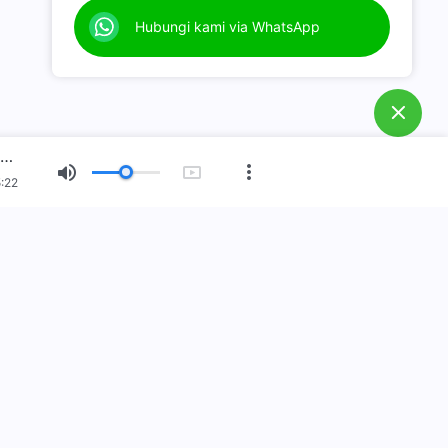
doa.
Hubungi kami via WhatsApp
D.
Belajar firman Tuhan dan
semakin dekat kepada Tuhan.
E.
Bagaimana menyambut
kedatangan kembali Tuhan
Yesus?
Firman Tuhan Harian: Jalan Masuk ke Dalam Kehidupan | Kutipan 562
F.
Bagaimana melepaskan diri
:22
dari dosa?
 Baru
Pameran Gambar
Tentang Kami
n telah datang
elah datang ke bumi! Apakah Anda ingin masuk ke dalam
elajari lebih lanjut