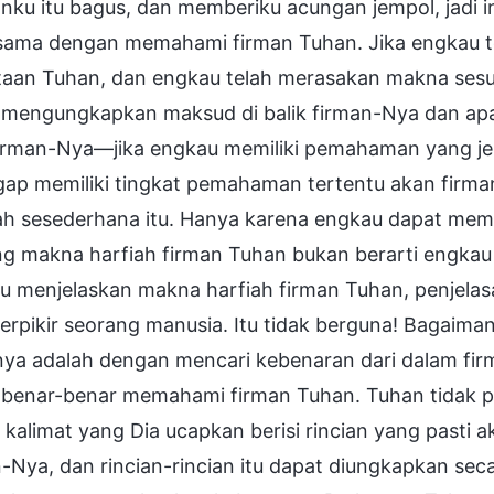
anku itu bagus, dan memberiku acungan jempol, jadi i
 sama dengan memahami firman Tuhan. Jika engkau te
taan Tuhan, dan engkau telah merasakan makna sesu
 mengungkapkan maksud di balik firman-Nya dan apa
firman-Nya—jika engkau memiliki pemahaman yang je
gap memiliki tingkat pemahaman tertentu akan firm
lah sesederhana itu. Hanya karena engkau dapat mem
ng makna harfiah firman Tuhan bukan berarti engk
 menjelaskan makna harfiah firman Tuhan, penjelasa
berpikir seorang manusia. Itu tidak berguna! Bagai
nya adalah dengan mencari kebenaran dari dalam fir
 benar-benar memahami firman Tuhan. Tuhan tidak 
 kalimat yang Dia ucapkan berisi rincian yang pasti a
n-Nya, dan rincian-rincian itu dapat diungkapkan se