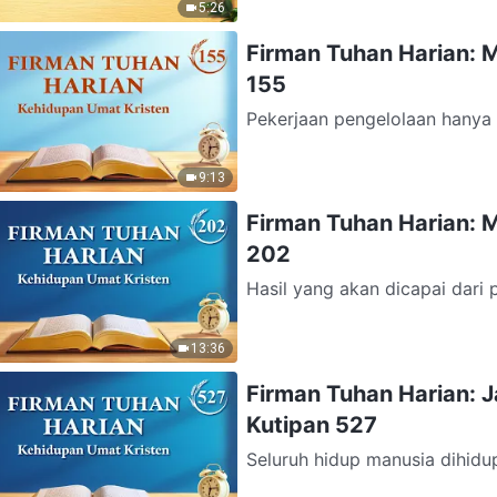
5:26
Firman Tuhan Harian: 
155
Pekerjaan pengelolaan hanya t
pekerjaan pengelolaan hanya 
9:13
Firman Tuhan Harian: 
202
Hasil yang akan dicapai dari
daging manusia berhenti membe
13:36
Firman Tuhan Harian: 
Kutipan 527
Seluruh hidup manusia dihidup
ada seorang pun yang dapat m