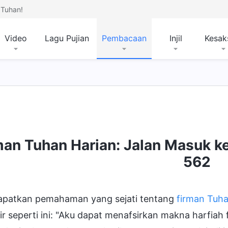
Tuhan!
Video
Lagu Pujian
Pembacaan
Injil
Kesak
mpat Tujuan dan Kesudahan
man Tuhan Harian: Jalan Masuk k
562
patkan pemahaman yang sejati tentang
firman Tuh
ir seperti ini: "Aku dapat menafsirkan makna harfi