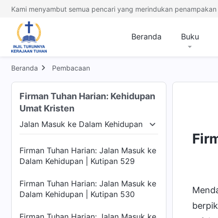
Kami menyambut semua pencari yang merindukan penampakan 
Firman Tuhan Harian: Jalan Masuk ke
Dalam Kehidupan | Kutipan 525
Beranda
Buku
Firman Tuhan Harian: Jalan Masuk ke
Dalam Kehidupan | Kutipan 526
Beranda
Pembacaan
Firman Tuhan Harian: Jalan Masuk ke
Dalam Kehidupan | Kutipan 527
Firman Tuhan Harian: Kehidupan
Umat Kristen
Firman Tuhan Harian: Jalan Masuk ke
Jalan Masuk ke Dalam Kehidupan
Dalam Kehidupan | Kutipan 528
Manusia
Jalan Masuk ke Dalam Kehidupan
Te
Fir
Firman Tuhan Harian: Jalan Masuk ke
Dalam Kehidupan | Kutipan 529
Firman Tuhan Harian: Jalan Masuk ke
Menda
Dalam Kehidupan | Kutipan 530
berpik
Firman Tuhan Harian: Jalan Masuk ke