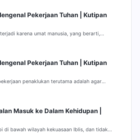
Mengenal Pekerjaan Tuhan | Kutipan
erjadi karena umat manusia, yang berarti,
muncul karena keberadaan umat manusia....
Mengenal Pekerjaan Tuhan | Kutipan
 pekerjaan penaklukan terutama adalah agar
rontak, yaitu, agar pikiran manusia...
Jalan Masuk ke Dalam Kehidupan |
i di bawah wilayah kekuasaan Iblis, dan tidak
embebaskan diri dari pengaruh Iblis...