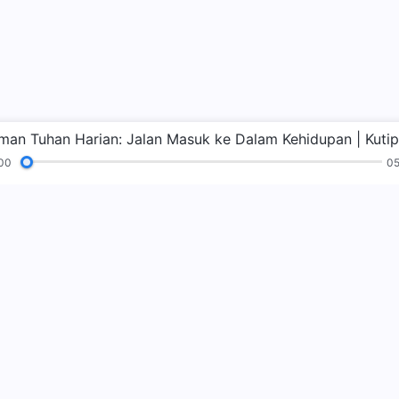
00
05
n
Pembacaan
Injil
Kesaksian
Zaman
sa
kerajaan Tuha
Kerajaan Tuhan t
kerajaan Tuhan?
P