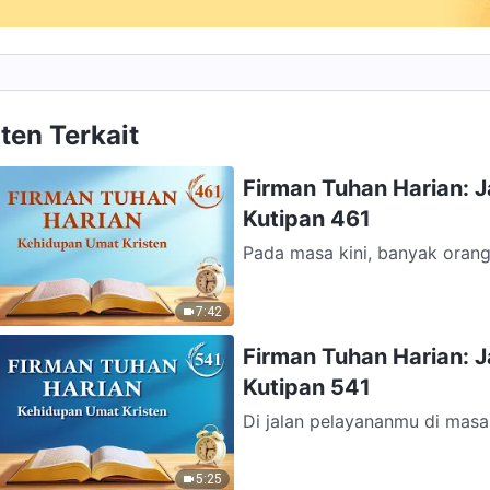
ten Terkait
Firman Tuhan Harian: 
Kutipan 461
Pada masa kini, banyak orang
dipelajari ketika berkoordinas
7:42
Firman Tuhan Harian: 
Kutipan 541
Di jalan pelayananmu di mas
kehendak Tuhan? Satu hal yan
5:25