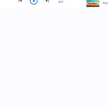
00:
Firman Tuhan Harian: Jalan Masuk ke
Dalam Kehidupan | Kutipan 553
Menu
Firman Tuhan Harian: Jalan Masuk ke
Beranda
Buku
Video
Lagu Pujia
Dalam Kehidupan | Kutipan 554
Firman Tuhan Harian: Jalan Masuk ke
Unduh Aplikasi Gereja Tuhan Yang Mahakua
Dalam Kehidupan | Kutipan 555
Firman Tuhan Harian: Jalan Masuk ke
Dalam Kehidupan | Kutipan 556
Firman Tuhan Harian: Jalan Masuk ke
Dalam Kehidupan | Kutipan 557
Hubungi Kami
Firman Tuhan Harian: Jalan Masuk ke
Dalam Kehidupan | Kutipan 559
+62-813-2496-9600
contact.id@king
Firman Tuhan Harian: Jalan Masuk ke