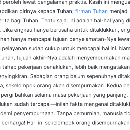
iperoleh lewat pengalaman praktis. Kasih ini mengu
bdikan dirinya kepada Tuhan;
firman Tuhan
menjadi
ita bagi Tuhan. Tentu saja, ini adalah hal-hal yang 
 Jika engkau hanya berusaha untuk ditaklukkan, eng
Tuhan hanya mencapai tujuan penyelamatan-Nya lewa
u pelayanan sudah cukup untuk mencapai hal ini. Na
 Tuhan, tujuan akhir-Nya adalah menyempurnakan man
h tahap pekerjaan penaklukan, lebih baik mengataka
enyingkiran. Sebagian orang belum sepenuhnya dita
a, sekelompok orang akan disempurnakan. Kedua pek
 pergi bahkan selama masa pekerjaan yang panjang, 
lukan sudah tercapai—inilah fakta mengenai ditaklu
i demi penyempurnaan. Tanpa pemurnian, manusia tid
u berharga! Hari ini sekelompok orang disempurnakan