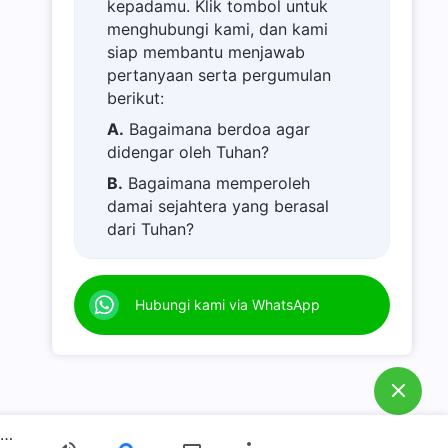
kepadamu. Klik tombol untuk
menghubungi kami, dan kami
siap membantu menjawab
pertanyaan serta pergumulan
berikut:
A.
Bagaimana berdoa agar
didengar oleh Tuhan?
B.
Bagaimana memperoleh
damai sejahtera yang berasal
dari Tuhan?
C.
Saya memiliki permohonan
doa.
Hubungi kami via WhatsApp
D.
Belajar firman Tuhan dan
semakin dekat kepada Tuhan.
E.
Bagaimana menyambut
kedatangan kembali Tuhan
Yesus?
Firman Tuhan Harian: Jalan Masuk ke Dalam Kehidupan | Kutipan 517
F.
Bagaimana melepaskan diri