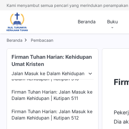
Dalam Kehidupan | Kutipan 506
Kami menyambut semua pencari yang merindukan penampakan 
Firman Tuhan Harian: Jalan Masuk ke
Dalam Kehidupan | Kutipan 507
Beranda
Buku
Firman Tuhan Harian: Jalan Masuk ke
Dalam Kehidupan | Kutipan 508
Beranda
Pembacaan
Firman Tuhan Harian: Jalan Masuk ke
Firman Tuhan Harian: Kehidupan
Dalam Kehidupan | Kutipan 509
Umat Kristen
Firman Tuhan Harian: Jalan Masuk ke
Jalan Masuk ke Dalam Kehidupan
Dalam Kehidupan | Kutipan 510
Manusia
Jalan Masuk ke Dalam Kehidupan
Te
Fir
Firman Tuhan Harian: Jalan Masuk ke
Dalam Kehidupan | Kutipan 511
Firman Tuhan Harian: Jalan Masuk ke
Pekerj
Dalam Kehidupan | Kutipan 512
Dia a