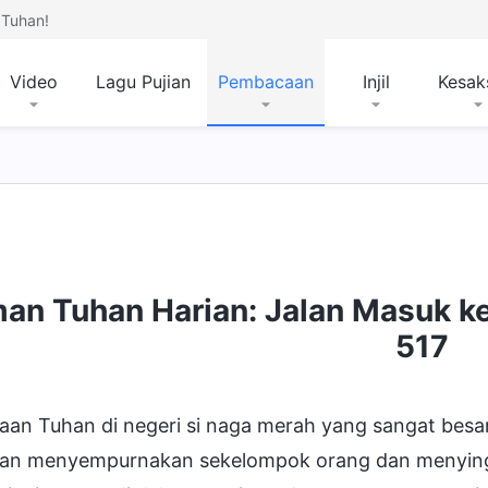
Tuhan!
Video
Lagu Pujian
Pembacaan
Injil
Kesak
mpat Tujuan dan Kesudahan
man Tuhan Harian: Jalan Masuk k
517
aan Tuhan di negeri si naga merah yang sangat besa
kan menyempurnakan sekelompok orang dan menyingk