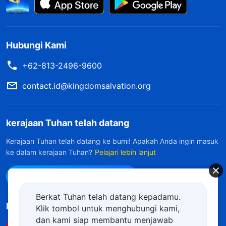
Hubungi Kami
+62-813-2496-9600
contact.id@kingdomsalvation.org
kerajaan Tuhan telah datang
Kerajaan Tuhan telah datang ke bumi! Apakah Anda ingin masuk
ke dalam kerajaan Tuhan?
Pelajari lebih lanjut
Hubungi kami via WhatsApp
Berkat Tuhan telah datang kepadamu.
Ikuti Kami
Klik tombol untuk menghubungi kami,
dan kami siap membantu menjawab