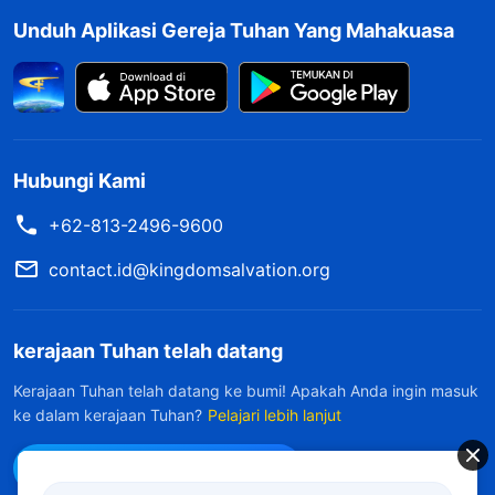
Unduh Aplikasi Gereja Tuhan Yang Mahakuasa
Hubungi Kami
+62-813-2496-9600
contact.id@kingdomsalvation.org
kerajaan Tuhan telah datang
Kerajaan Tuhan telah datang ke bumi! Apakah Anda ingin masuk
ke dalam kerajaan Tuhan?
Pelajari lebih lanjut
Hubungi kami via WhatsApp