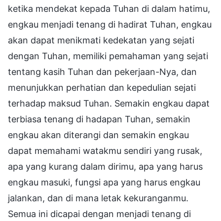
ketika mendekat kepada Tuhan di dalam hatimu,
engkau menjadi tenang di hadirat Tuhan, engkau
akan dapat menikmati kedekatan yang sejati
dengan Tuhan, memiliki pemahaman yang sejati
tentang kasih Tuhan dan pekerjaan-Nya, dan
menunjukkan perhatian dan kepedulian sejati
terhadap maksud Tuhan. Semakin engkau dapat
terbiasa tenang di hadapan Tuhan, semakin
engkau akan diterangi dan semakin engkau
dapat memahami watakmu sendiri yang rusak,
apa yang kurang dalam dirimu, apa yang harus
engkau masuki, fungsi apa yang harus engkau
jalankan, dan di mana letak kekuranganmu.
Semua ini dicapai dengan menjadi tenang di