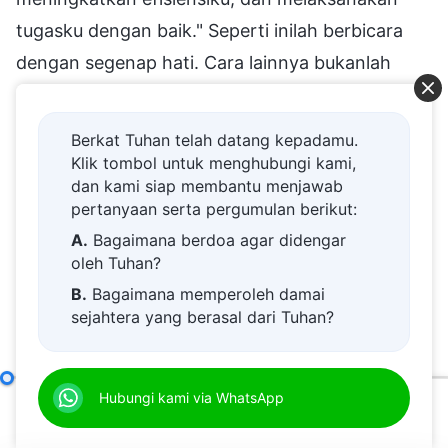
tugasku dengan baik." Seperti inilah berbicara
dengan segenap hati. Cara lainnya bukanlah
berbicara dengan segenap hati. Karena takut
dipangkas, takut orang mengetahui masalahmu,
Berkat Tuhan telah datang kepadamu.
dan takut orang meminta
Klik tombol untuk menghubungi kami,
dan kami siap membantu menjawab
pertanggungjawabanmu, engkau mencari segala
pertanyaan serta pergumulan berikut:
macam alasan, pembenaran, dan dalih untuk
A.
Bagaimana berdoa agar didengar
menutupi fakta, yaitu pertama-tama engkau
oleh Tuhan?
membuat orang lain berhenti membicarakan
B.
Bagaimana memperoleh damai
sejahtera yang berasal dari Tuhan?
situasi tersebut, kemudian mengalihkan
C.
Saya memiliki permohonan doa.
tanggung jawab, untuk menghindari dirimu
D.
Belajar firman Tuhan dan semakin
dipangkas. Inilah sumber kebohonganmu.
Hanya Orang Jujur yang Mampu Hidup dalam Keserupaan dengan Manusia Sejati
Hubungi kami via WhatsApp
dekat kepada Tuhan.
Sebanyak apa pun pembohong berbicara,
00:00
41:46
E.
Bagaimana menyambut kedatangan
sebagian perkataan mereka tentu saja benar dan