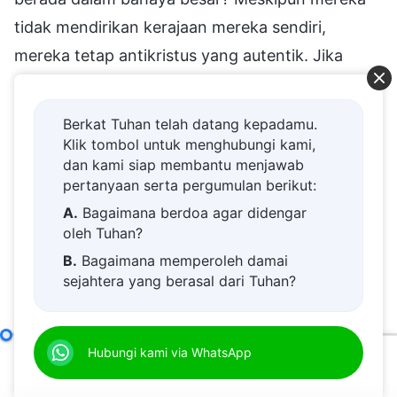
tidak mendirikan kerajaan mereka sendiri,
mereka tetap antikristus yang autentik. Jika
orang seperti itu memimpin gereja, maka gereja
itu akan segera menjadi kerajaan antikristus. Ada
Berkat Tuhan telah datang kepadamu.
orang-orang yang, sesudah mereka menjadi
Klik tombol untuk menghubungi kami,
dan kami siap membantu menjawab
pemimpin gereja, secara khusus memfokuskan
pertanyaan serta pergumulan berikut:
diri untuk mengkhotbahkan hal yang muluk-
A.
Bagaimana berdoa agar didengar
muluk dan pamer, khususnya mengkhotbahkan
oleh Tuhan?
berbagai misteri sehingga orang akan
B.
Bagaimana memperoleh damai
sejahtera yang berasal dari Tuhan?
menghormati mereka, dan hasilnya adalah
C.
Saya memiliki permohonan doa.
mereka menjadi makin jauh dari kenyataan
D.
Belajar firman Tuhan dan semakin
kebenaran. Ini menyebabkan mayoritas orang
Natur Congkak adalah Sumber Penentangan Manusia Terhadap Tuhan
Hubungi kami via WhatsApp
dekat kepada Tuhan.
memuja teori-teori rohani. Siapa pun yang
00:00
36:49
E.
Bagaimana menyambut kedatangan
berbicara hal muluk-muluk, itulah yang didengar