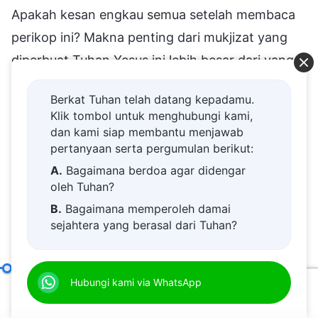
Apakah kesan engkau semua setelah membaca
perikop ini? Makna penting dari mukjizat yang
diperbuat Tuhan Yesus ini lebih besar dari yang
sebelumnya karena tidak ada mukjizat yang lebih
Berkat Tuhan telah datang kepadamu.
menakjubkan daripada membangkitkan orang
Klik tombol untuk menghubungi kami,
yang sudah mati dari kubur. Tuhan Yesus
dan kami siap membantu menjawab
pertanyaan serta pergumulan berikut:
melakukan hal seperti ini adalah hal yang
A.
Bagaimana berdoa agar didengar
teramat penting pada zaman itu. Karena Tuhan
oleh Tuhan?
telah menjadi daging, orang-orang hanya dapat
B.
Bagaimana memperoleh damai
melihat penampilan fisik-Nya, sisi praktis-Nya,
sejahtera yang berasal dari Tuhan?
dan sisi kurang berarti dari diri-Nya. Bahkan
C.
Saya memiliki permohonan doa.
seandainya ada beberapa orang yang melihat
D.
Belajar firman Tuhan dan semakin
Pekerjaan Tuhan, Watak Tuhan, dan Tuhan itu Sendiri III
Hubungi kami via WhatsApp
dekat kepada Tuhan.
dan memahami sebagian karakter-Nya atau
00:20
42:29
E.
Bagaimana menyambut kedatangan
sejumlah kelebihan yang nampaknya Ia miliki,