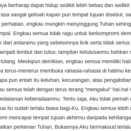
 berharap dapat hidup sedikit lebih bebas dan sedikit 
sa sangat gelisah kapan pun tempat tujuan disebut, sa
g perhatian, engkau mungkin menyinggung Tuhan sehin
impal. Engkau semua tidak ragu untuk berkompromi dem
dari antaramu yang sebelumnya licik serta tidak seriu
 menjadi lembut dan tulus; tampilan ketulusanmu bahka
ulang. Meskipun demikian, engkau semua memiliki hati 
ra terus-menerus membuka rahasia-rahasia di hatimu k
a pun entah itu keluhan, kecurangan, atau pengabdian
u semua telah dengan terus terang "mengakui" hal-hal 
 kedalaman keberadaanmu. Tentu saja, Aku tidak pernah 
emua itu sudah terlalu biasa bagi-Ku. Engkau semua lebi
demi mencapai tempat tujuan akhirmu daripada kehilanga
tkan perkenan Tuhan. Bukannya Aku bermaksud terlal