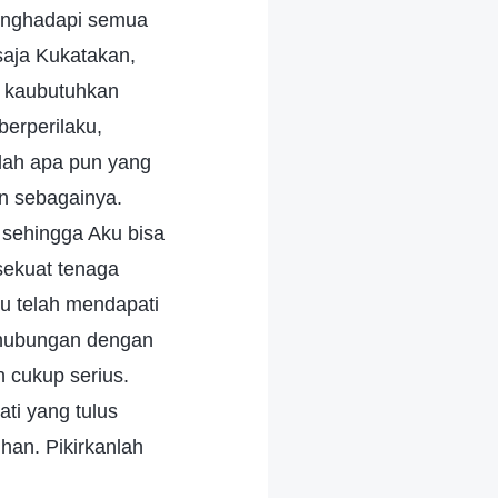
enghadapi semua
aja Kukatakan,
 kaubutuhkan
berperilaku,
alah apa pun yang
an sebagainya.
 sehingga Aku bisa
sekuat tenaga
u telah mendapati
rhubungan dengan
 cukup serius.
ti yang tulus
an. Pikirkanlah