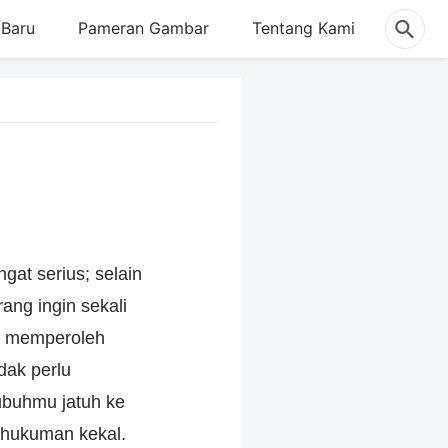
Baru
Pameran Gambar
Tentang Kami
at serius; selain
ang ingin sekali
t memperoleh
dak perlu
ubuhmu jatuh ke
m hukuman kekal.