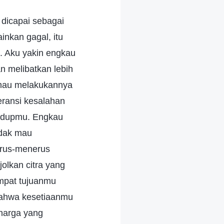
dicapai sebagai
ainkan gagal, itu
in. Aku yakin engkau
n melibatkan lebih
 mau melakukannya
eransi kesalahan
hidupmu. Engkau
idak mau
terus-menerus
lkan citra yang
mpat tujuanmu
 bahwa kesetiaanmu
harga yang