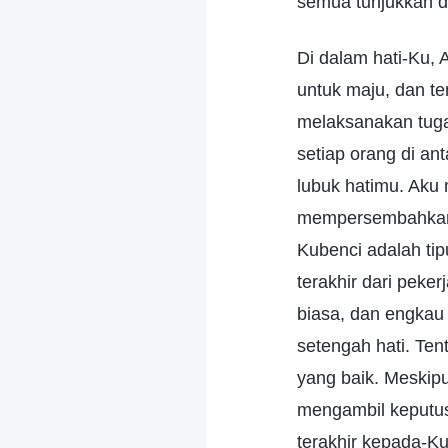
semua tunjukkan 
Di dalam hati-Ku, 
untuk maju, dan te
melaksanakan tuga
setiap orang di a
lubuk hatimu. Ak
mempersembahkan h
Kubenci adalah ti
terakhir dari peke
biasa, dan engkau
setengah hati. Ten
yang baik. Meskip
mengambil keputu
terakhir kepada-Ku.