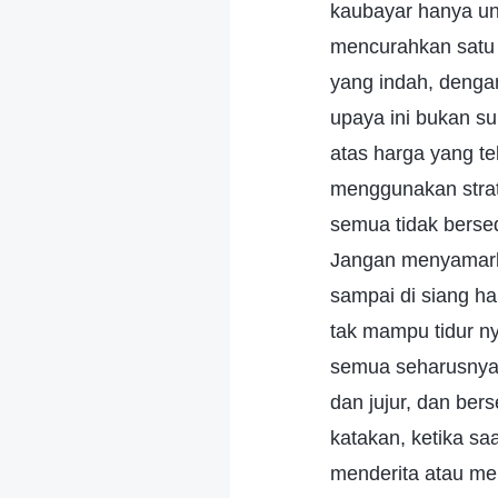
kaubayar hanya un
mencurahkan satu 
yang indah, denga
upaya ini bukan s
atas harga yang t
menggunakan strat
semua tidak berse
Jangan menyamarka
sampai di siang h
tak mampu tidur n
semua seharusnya 
dan jujur, dan be
katakan, ketika sa
menderita atau mem