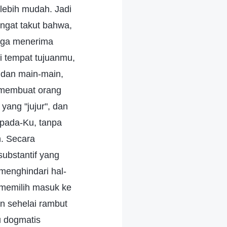
lebih mudah. Jadi
ngat takut bahwa,
gga menerima
i tempat tujuanmu,
s dan main-main,
n membuat orang
yang "jujur", dan
epada-Ku, tanpa
. Secara
substantif yang
menghindari hal-
h memilih masuk ke
n sehelai rambut
u dogmatis