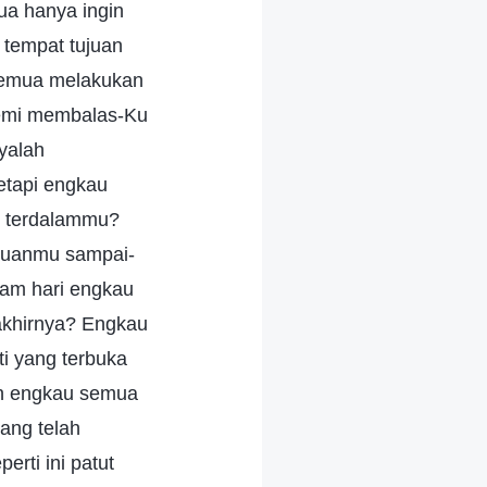
ua hanya ingin
 tempat tujuan
 semua melakukan
demi membalas-Ku
yalah
etapi engkau
n terdalammu?
ujuanmu sampai-
lam hari engkau
akhirnya? Engkau
i yang terbuka
ah engkau semua
ang telah
rti ini patut