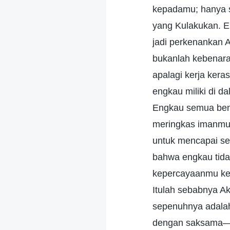
kepadamu; hanya 
yang Kulakukan. 
jadi perkenankan
bukanlah kebenaran
apalagi kerja ker
engkau miliki di d
Engkau semua bena
meringkas imanmu 
untuk mencapai se
bahwa engkau tida
kepercayaanmu kep
Itulah sebabnya A
sepenuhnya adalah
dengan saksama—a