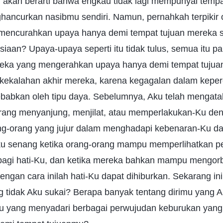
itu akan berarti bahwa engkau tidak lagi mempunyai tempa
hancurkan nasibmu sendiri. Namun, pernahkah terpiki
mencurahkan upaya hanya demi tempat tujuan mereka 
siaan? Upaya-upaya seperti itu tidak tulus, semua itu pa
reka yang mengerahkan upaya hanya demi tempat tuju
kekalahan akhir mereka, karena kegagalan dalam kepe
babkan oleh tipu daya. Sebelumnya, Aku telah mengat
 orang menyanjung, menjilat, atau memperlakukan-Ku de
g-orang yang jujur dalam menghadapi kebenaran-Ku d
 Aku senang ketika orang-orang mampu memperlihatkan p
a bagi hati-Ku, dan ketika mereka bahkan mampu mengo
ngan cara inilah hati-Ku dapat dihiburkan. Sekarang in
g tidak Aku sukai? Berapa banyak tentang dirimu yang A
u yang menyadari berbagai perwujudan keburukan yang