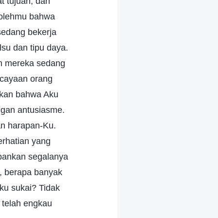
t tujuan, dan
r olehmu bahwa
sedang bekerja
lsu dan tipu daya.
an mereka sedang
rcayaan orang
akan bahwa Aku
ngan antusiasme.
an harapan-Ku.
erhatian yang
rbankan segalanya
i, berapa banyak
ku sukai? Tidak
 telah engkau