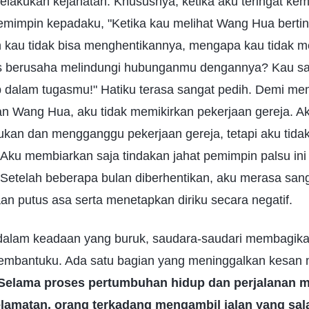
elakukan kejahatan. Khususnya, ketika aku teringat kem
emimpin kepadaku, "Ketika kau melihat Wang Hua berti
n kau tidak bisa menghentikannya, mengapa kau tidak 
s berusaha melindungi hubunganmu dengannya? Kau san
 dalam tugasmu!" Hatiku terasa sangat pedih. Demi m
 Wang Hua, aku tidak memikirkan pekerjaan gereja. A
ukan dan mengganggu pekerjaan gereja, tetapi aku tida
Aku membiarkan saja tindakan jahat pemimpin palsu ini
 Setelah beberapa bulan diberhentikan, aku merasa sang
n putus asa serta menetapkan diriku secara negatif.
dalam keadaan yang buruk, saudara-saudari membagika
embantuku. Ada satu bagian yang meninggalkan kesan 
Selama proses pertumbuhan hidup dan perjalanan m
amatan, orang terkadang mengambil jalan yang sa