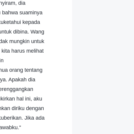
nyiram, dia
su bahwa suaminya
uketahui kepada
untuk dibina. Wang
idak mungkin untuk
 kita harus melihat
in
mua orang tentang
nya. Apakah dia
 merenggangkan
irkan hal ini, aku
nkan diriku dengan
uberikan. Jika ada
jawabku."