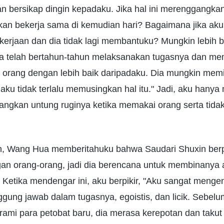
an bersikap dingin kepadaku. Jika hal ini merenggangk
an bekerja sama di kemudian hari? Bagaimana jika ak
kerjaan dan dia tidak lagi membantuku? Mungkin lebih b
a telah bertahun-tahun melaksanakan tugasnya dan me
 orang dengan lebih baik daripadaku. Dia mungkin memi
 aku tidak terlalu memusingkan hal itu." Jadi, aku hany
ngkan untung ruginya ketika memakai orang serta tida
, Wang Hua memberitahuku bahwa Saudari Shuxin berpi
gan orang-orang, jadi dia berencana untuk membinanya 
. Ketika mendengar ini, aku berpikir, "Aku sangat menge
nggung jawab dalam tugasnya, egoistis, dan licik. Sebelu
rami para petobat baru, dia merasa kerepotan dan taku