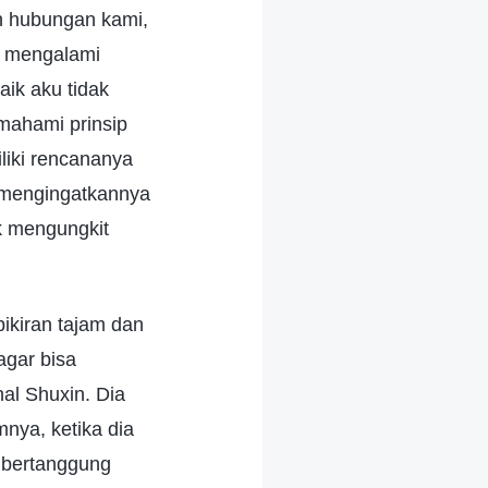
an hubungan kami,
u mengalami
aik aku tidak
mahami prinsip
liki rencananya
a mengingatkannya
k mengungkit
kiran tajam dan
agar bisa
nal Shuxin. Dia
mnya, ketika dia
t bertanggung