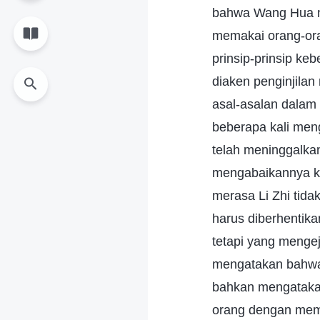
bahwa Wang Hua me
memakai orang-ora
prinsip-prinsip ke
diaken penginjilan
asal-asalan dalam
beberapa kali meng
telah meninggalka
mengabaikannya ka
merasa Li Zhi tida
harus diberhentik
tetapi yang menge
mengatakan bahwa a
bahkan mengatakan
orang dengan memb