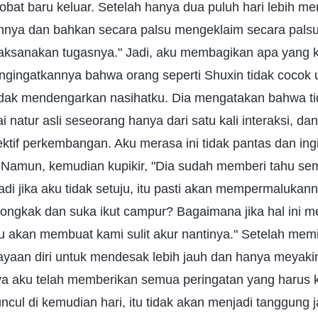
tobat baru keluar. Setelah hanya dua puluh hari lebih me
nnya dan bahkan secara palsu mengeklaim secara pal
ksanakan tugasnya." Jadi, aku membagikan apa yang k
ingatkannya bahwa orang seperti Shuxin tidak cocok 
idak mendengarkan nasihatku. Dia mengatakan bahwa t
natur asli seseorang hanya dari satu kali interaksi, dan
ktif perkembangan. Aku merasa ini tidak pantas dan ing
Namun, kemudian kupikir, "Dia sudah memberi tahu se
di jika aku tidak setuju, itu pasti akan mempermalukan
 congkak dan suka ikut campur? Bagaimana jika hal ini
 akan membuat kami sulit akur nantinya." Setelah memik
ayaan diri untuk mendesak lebih jauh dan hanya meyaki
nya aku telah memberikan semua peringatan yang harus k
cul di kemudian hari, itu tidak akan menjadi tanggung 