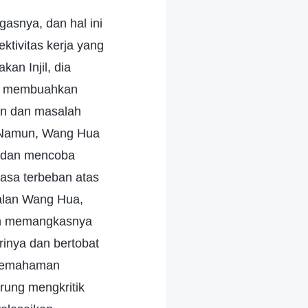
asnya, dan hal ini
tivitas kerja yang
an Injil, dia
nya membuahkan
an dan masalah
. Namun, Wang Hua
h dan mencoba
asa terbeban atas
alan Wang Hua,
dan memangkasnya
rinya dan bertobat
 pemahaman
rung mengkritik