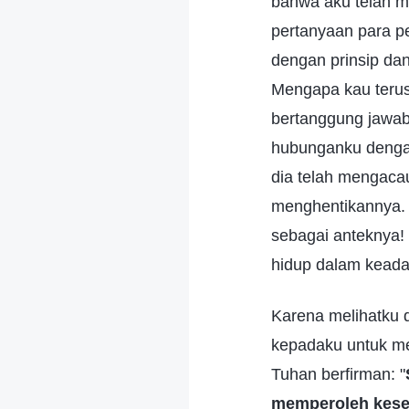
bahwa aku telah m
pertanyaan para p
dengan prinsip da
Mengapa kau teru
bertanggung jawab
hubunganku dengan
dia telah mengaca
menghentikannya. 
sebagai anteknya!
hidup dalam keadaa
Karena melihatku 
kepadaku untuk m
Tuhan berfirman: "
memperoleh kesel