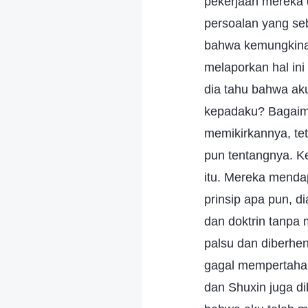
pekerjaan mereka 
persoalan yang se
bahwa kemungkinan
melaporkan hal ini
dia tahu bahwa ak
kepadaku? Bagaima
memikirkannya, tet
pun tentangnya. K
itu. Mereka menda
prinsip apa pun, d
dan doktrin tanpa 
palsu dan diberhen
gagal mempertahank
dan Shuxin juga di