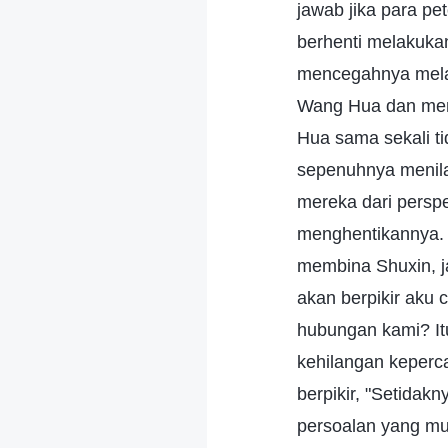
jawab jika para pe
berhenti melakuka
mencegahnya mela
Wang Hua dan meng
Hua sama sekali t
sepenuhnya menilai 
mereka dari perspe
menghentikannya. 
membina Shuxin, ja
akan berpikir aku
hubungan kami? Itu
kehilangan keperc
berpikir, "Setidak
persoalan yang mun