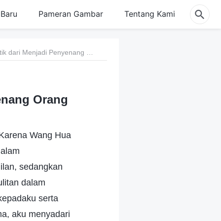
Baru
Pameran Gambar
Tentang Kami
88. Pelajaran Pahit yang Dipetik dari Menjadi Penyenang Orang
yenang Orang
. Karena Wang Hua
dalam
jilan, sedangkan
litan dalam
kepadaku serta
ma, aku menyadari