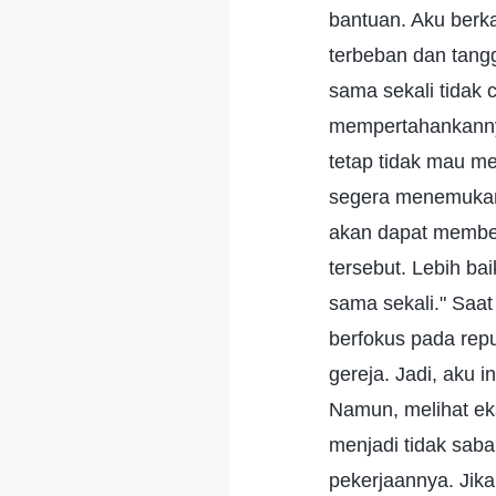
bantuan. Aku berka
terbeban dan tangg
sama sekali tidak 
mempertahankannya
tetap tidak mau me
segera menemukan 
akan dapat membe
tersebut. Lebih bai
sama sekali." Saa
berfokus pada repu
gereja. Jadi, aku 
Namun, melihat eks
menjadi tidak sab
pekerjaannya. Jik