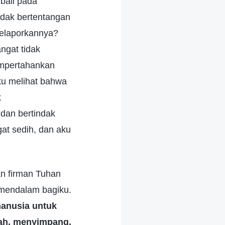
bali pada
ndak bertentangan
melaporkannya?
gat tidak
empertahankan
ku melihat bahwa
k
 dan bertindak
at sedih, dan aku
n firman Tuhan
mendalam bagiku.
anusia untuk
lah, menyimpang,