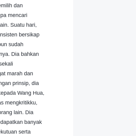
milih dan
npa mencari
in. Suatu hari,
nsisten bersikap
pun sudah
unya. Dia bahkan
ekali
gat marah dan
gan prinsip, dia
 kepada Wang Hua,
s mengkritikku,
rang lain. Dia
ndapatkan banyak
kutuan serta