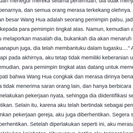
dan menegur mereka selama pertemuan, dia tidak meny
benarnya, dan semua orang merasa terkekang olehnya.
 besar Wang Hua adalah seorang pemimpin palsu, jadi
 kepada para pemimpin tingkat atas. Namun, kemudian ak
u melaporkan masalah dia, bukankah dia akan menaru
napun juga, dia telah membantuku dalam tugasku...." 
api pada akhirnya, aku tetap tidak memiliki keberanian 
emudian, para pemimpin tingkat atas datang untuk meme
pati bahwa Wang Hua congkak dan merasa dirinya benar
ia tidak menerima saran orang lain, dan hanya berbicara
melakukan pekerjaan nyata, sehingga dia diidentifikasi 
tikan. Selain itu, karena aku telah bertindak sebagai p
an pekerjaan gereja, aku juga diberhentikan. Segera set
berhentikan. Setelah diperlakukan seperti ini, aku meras