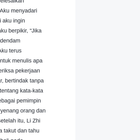
elesaikan
 Aku menyadari
 aku ingin
u berpikir, "Jika
h dendam
Aku terus
untuk menulis apa
riksa pekerjaan
, bertindak tanpa
 tentang kata-kata
sebagai pemimpin
enyenang orang dan
elah itu, Li Zhi
a takut dan tahu