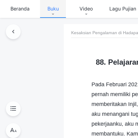
Beranda
Buku
Video
Lagu Pujian
Kesaksian Pengalaman di Hadapan
88. Pelajar
Pada Februari 202
pernah memiliki p
memberitakan Injil
aku menangani tug
pekerjaanku, aku 
membantuku. Kami 