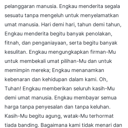
pelanggaran manusia. Engkau menderita segala
sesuatu tanpa mengeluh untuk menyelamatkan
umat manusia. Hari demi hari, tahun demi tahun,
Engkau menderita begitu banyak penolakan,
fitnah, dan penganiayaan, serta begitu banyak
kesulitan. Engkau mengungkapkan firman-Mu
untuk membekali umat pilihan-Mu dan untuk
memimpin mereka; Engkau menanamkan
kebenaran dan kehidupan dalam kami. Oh,
Tuhan! Engkau memberikan seluruh kasih-Mu
demi umat manusia. Engkau membayar semua
harga tanpa penyesalan dan tanpa keluhan.
Kasih-Mu begitu agung, watak-Mu terhormat
tiada banding. Bagaimana kami tidak menari dan