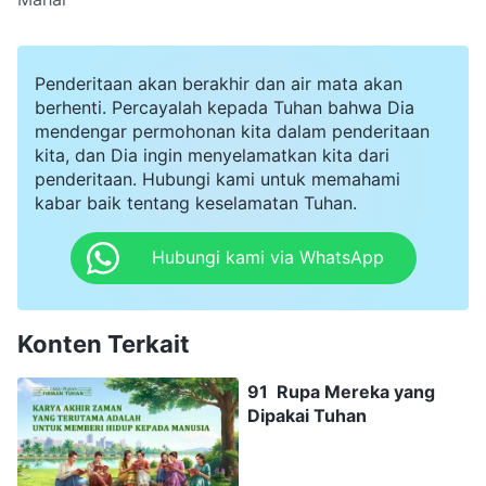
Penderitaan akan berakhir dan air mata akan
berhenti. Percayalah kepada Tuhan bahwa Dia
mendengar permohonan kita dalam penderitaan
kita, dan Dia ingin menyelamatkan kita dari
penderitaan. Hubungi kami untuk memahami
kabar baik tentang keselamatan Tuhan.
Hubungi kami via WhatsApp
Konten Terkait
91 Rupa Mereka yang
Dipakai Tuhan