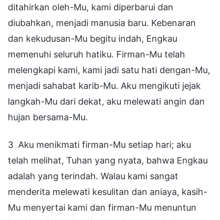
ditahirkan oleh-Mu, kami diperbarui dan
diubahkan, menjadi manusia baru. Kebenaran
dan kekudusan-Mu begitu indah, Engkau
memenuhi seluruh hatiku. Firman-Mu telah
melengkapi kami, kami jadi satu hati dengan-Mu,
menjadi sahabat karib-Mu. Aku mengikuti jejak
langkah-Mu dari dekat, aku melewati angin dan
hujan bersama-Mu.
3 Aku menikmati firman-Mu setiap hari; aku
telah melihat, Tuhan yang nyata, bahwa Engkau
adalah yang terindah. Walau kami sangat
menderita melewati kesulitan dan aniaya, kasih-
Mu menyertai kami dan firman-Mu menuntun