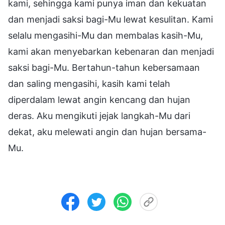
kami, sehingga kami punya iman dan kekuatan
dan menjadi saksi bagi-Mu lewat kesulitan. Kami
selalu mengasihi-Mu dan membalas kasih-Mu,
kami akan menyebarkan kebenaran dan menjadi
saksi bagi-Mu. Bertahun-tahun kebersamaan
dan saling mengasihi, kasih kami telah
diperdalam lewat angin kencang dan hujan
deras. Aku mengikuti jejak langkah-Mu dari
dekat, aku melewati angin dan hujan bersama-
Mu.