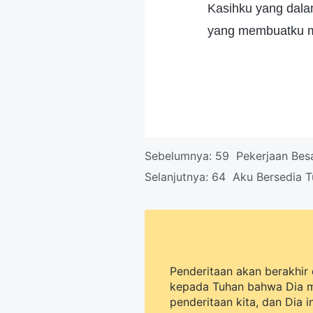
Kasihku yang dala
yang membuatku m
Sebelumnya:
59 Pekerjaan Besa
Selanjutnya:
64 Aku Bersedia T
Penderitaan akan berakhir 
kepada Tuhan bahwa Dia 
penderitaan kita, dan Dia 