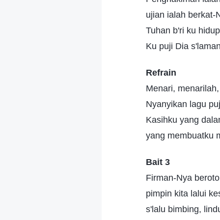
ujian ialah berkat-
Tuhan b'ri ku hidup
Ku puji Dia s'lama
Refrain
Menari, menarilah,
Nyanyikan lagu puj
Kasihku yang dala
yang membuatku m
Bait 3
Firman-Nya berotor
pimpin kita lalui ke
s'lalu bimbing, lind