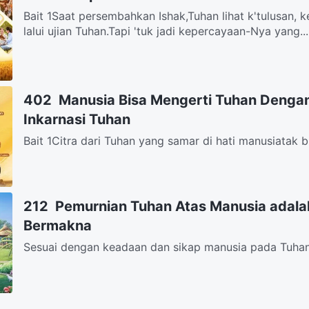
Bait 1Saat persembahkan Ishak,Tuhan lihat k'tulusan, 
lalui ujian Tuhan.Tapi 'tuk jadi kepercayaan-Nya yang...
402 Manusia Bisa Mengerti Tuhan Dengan 
Inkarnasi Tuhan
Bait 1Citra dari Tuhan yang samar di hati manusiatak 
dengan perkataan saja.Dengan demikian, akhirnya akan
212 Pemurnian Tuhan Atas Manusia adala
Bermakna
Sesuai dengan keadaan dan sikap manusia pada Tuhan
agar manusia punyapengetahuan dan ketaatan, kasih d