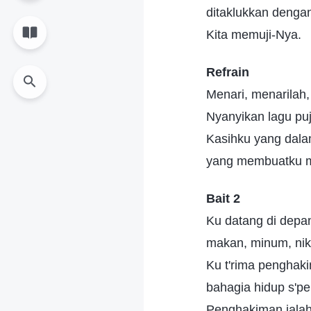
ditaklukkan dengan
Kita memuji-Nya.
Refrain
Menari, menarilah,
Nyanyikan lagu puj
Kasihku yang dala
yang membuatku m
Bait 2
Ku datang di depa
makan, minum, nik
Ku t'rima penghaki
bahagia hidup s'per
Penghakiman ialah