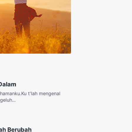
 Dalam
ahamanku.Ku t'lah mengenal
eluh...
ah Berubah