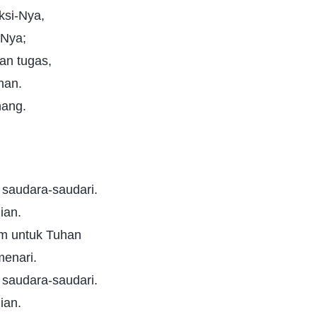
aksi-Nya,
-Nya;
an tugas,
han.
nang.
 saudara-saudari.
ian.
m untuk Tuhan
enari.
 saudara-saudari.
ian.