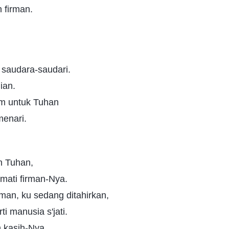
 firman.
 saudara-saudari.
ian.
m untuk Tuhan
enari.
n Tuhan,
mati firman-Nya.
man, ku sedang ditahirkan,
ti manusia s'jati.
 kasih-Nya,