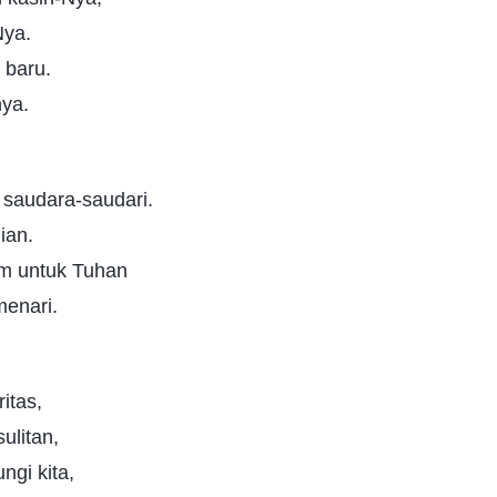
Nya.
 baru.
nya.
 saudara-saudari.
ian.
m untuk Tuhan
enari.
itas,
sulitan,
ungi kita,