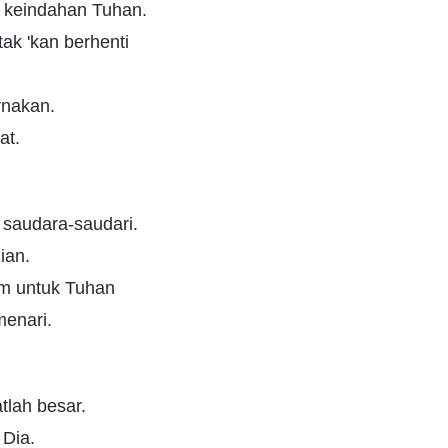
, keindahan Tuhan.
tak 'kan berhenti
.
rnakan.
at.
 saudara-saudari.
ian.
m untuk Tuhan
enari.
tlah besar.
 Dia.