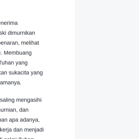
enerima
ski dimurnikan
benaran, melihat
aru. Membuang
 Tuhan yang
an sukacita yang
-lamanya.
 saling mengasihi
urnian, dan
han apa adanya,
ekerja dan menjadi