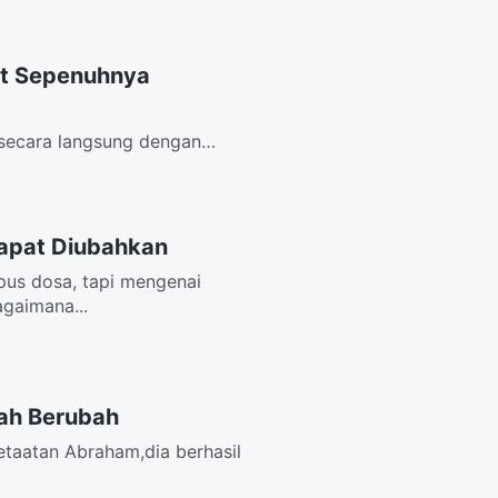
at Sepenuhnya
 secara langsung dengan
oh-Nya tak...
apat Diubahkan
pus dosa, tapi mengenai
agaimana...
ah Berubah
ketaatan Abraham,dia berhasil