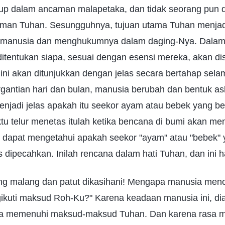
p dalam ancaman malapetaka, dan tidak seorang pun d
kiman Tuhan. Sesungguhnya, tujuan utama Tuhan menjad
 manusia dan menghukumnya dalam daging-Nya. Dalam
ditentukan siapa, sesuai dengan esensi mereka, akan di
ni akan ditunjukkan dengan jelas secara bertahap selam
gantian hari dan bulan, manusia berubah dan bentuk as
njadi jelas apakah itu seekor ayam atau bebek yang ber
u telur menetas itulah ketika bencana di bumi akan men
ar dapat mengetahui apakah seekor "ayam" atau "bebek" 
s dipecahkan. Inilah rencana dalam hati Tuhan, dan ini h
g malang dan patut dikasihani! Mengapa manusia menc
kuti maksud Roh-Ku?" Karena keadaan manusia ini, dia
 memenuhi maksud-maksud Tuhan. Dan karena rasa m