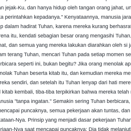
ejak-Ku, dan hanya hidup oleh tangan orang jahat, u
 perintahkan kepadanya." Kenyataannya, manusia jara
up dalam hadirat Tuhan, karena mereka kurang berhasra
rena itu, kendati sebagian besar orang mengasihi Tuhan
hat, dan semua yang mereka lakukan diarahkan oleh si j
am terang Tuhan, mencari Tuhan pada setiap momen seh
rbicara seperti ini, bukan begitu? Jika orang menolak apa
olak Tuhan beserta kitab itu, dan kemudian mereka men
ka sendiri, dan setelah itu Tuhan lenyap dari hati mer
itab kembali, tiba-tiba terpikirkan bahwa mereka tela
nusia "tanpa ingatan." Semakin sering Tuhan berbicara,
mencapai puncaknya, semua pekerjaan akan tuntas, dan 
ataan-Nya. Prinsip yang menjadi dasar pekerjaan Tuha
jaan-Nya saat mencapai puncaknya; Dia tidak melanjut