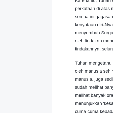
Karena itu, Tuhan
perkataan di atas
semua ini gagasa
kenyataan diri-Nya
menyembah Surga d
oleh tindakan manu
tindakannya, selu
Tuhan mengetahui 
oleh manusia sehin
manusia, juga sedi
sudah melihat ban
melihat banyak or
menunjukkan 'kesa
cuma-cuma kepada