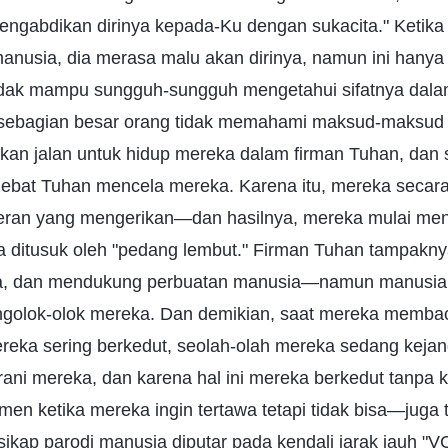
engabdikan dirinya kepada-Ku dengan sukacita." Ketika
manusia, dia merasa malu akan dirinya, namun ini hany
tidak mampu sungguh-sungguh mengetahui sifatnya dala
 sebagian besar orang tidak memahami maksud-maksud
kan jalan untuk hidup mereka dalam firman Tuhan, dan
ebat Tuhan mencela mereka. Karena itu, mereka secara
ran yang mengerikan—dan hasilnya, mereka mulai men
ka ditusuk oleh "pedang lembut." Firman Tuhan tampakn
a, dan mendukung perbuatan manusia—namun manusia 
golok-olok mereka. Dan demikian, saat mereka membac
eka sering berkedut, seolah-olah mereka sedang kejang
ani mereka, dan karena hal ini mereka berkedut tanpa k
n ketika mereka ingin tertawa tetapi tidak bisa—juga t
ikap parodi manusia diputar pada kendali jarak jauh "V