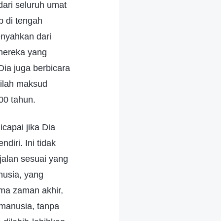
dari seluruh umat
p di tengah
enyahkan dari
mereka yang
ia juga berbicara
nilah maksud
00 tahun.
capai jika Dia
iri. Ini tidak
jalan sesuai yang
nusia, yang
ma zaman akhir,
 manusia, tanpa