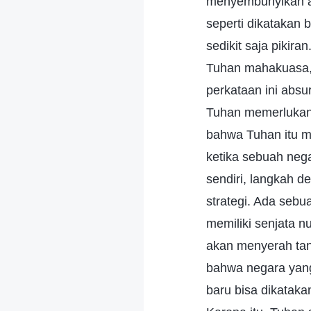
menyembunyikan ap
seperti dikatakan
sedikit saja pikir
Tuhan mahakuasa, 
perkataan ini abs
Tuhan memerlukan
bahwa Tuhan itu 
ketika sebuah neg
sendiri, langkah 
strategi. Ada sebu
memiliki senjata n
akan menyerah tan
bahwa negara yang
baru bisa dikataka