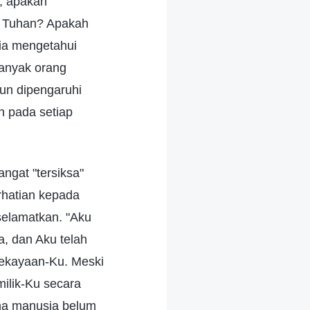
i, apakah
al Tuhan? Apakah
ia mengetahui
banyak orang
un dipengaruhi
n pada setiap
ngat "tersiksa"
rhatian kepada
rselamatkan. "Aku
, dan Aku telah
kekayaan-Ku. Meski
ilik-Ku secara
na manusia belum