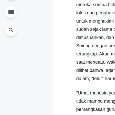
mereka semua hidu
lolos dari pengha
untuk menghakimi
sudah sejak lama 
dimusnahkan, dan i
Seiring dengan per
terungkap. Akan me
saat menetas. Wakt
dilihat bahwa, ag
dalam, "telur" haru
"Umat manusia yan
tidak mampu mengi
pemangkasan guna