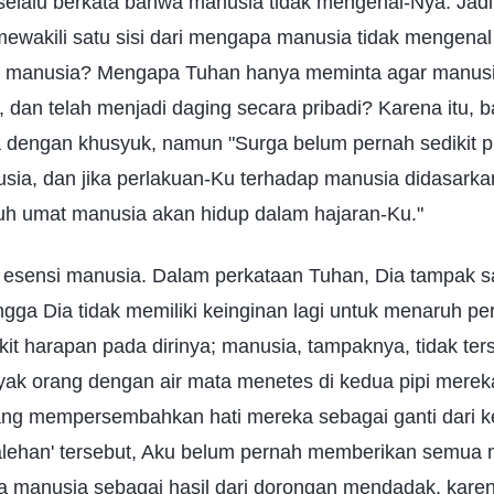
 selalu berkata bahwa manusia tidak mengenal-Nya. Jad
 mewakili satu sisi dari mengapa manusia tidak mengen
n manusia? Mengapa Tuhan hanya meminta agar manus
, dan telah menjadi daging secara pribadi? Karena itu, 
engan khusyuk, namun "Surga belum pernah sedikit p
sia, dan jika perlakuan-Ku terhadap manusia didasarka
ruh umat manusia akan hidup dalam hajaran-Ku."
esensi manusia. Dalam perkataan Tuhan, Dia tampak sa
gga Dia tidak memiliki keinginan lagi untuk menaruh pe
kit harapan pada dirinya; manusia, tampaknya, tidak te
yak orang dengan air mata menetes di kedua pipi mereka
ang mempersembahkan hati mereka sebagai ganti dari 
lehan' tersebut, Aku belum pernah memberikan semua m
 manusia sebagai hasil dari dorongan mendadak, kare