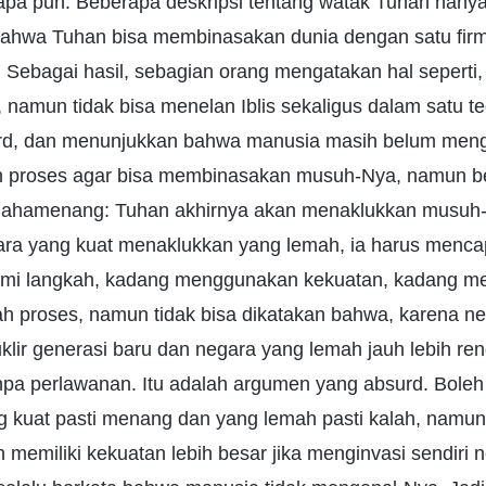
a pun. Beberapa deskripsi tentang watak Tuhan hanya 
 bahwa Tuhan bisa membinasakan dunia dengan satu firm
an. Sebagai hasil, sebagian orang mengatakan hal sepert
namun tidak bisa menelan Iblis sekaligus dalam satu 
urd, dan menunjukkan bahwa manusia masih belum men
 proses agar bisa membinasakan musuh-Nya, namun be
mahamenang: Tuhan akhirnya akan menaklukkan musuh-
ara yang kuat menaklukkan yang lemah, ia harus menc
demi langkah, kadang menggunakan kekuatan, kadang 
ah proses, namun tidak bisa dikatakan bahwa, karena n
uklir generasi baru dan negara yang lemah jauh lebih r
pa perlawanan. Itu adalah argumen yang absurd. Bole
 kuat pasti menang dan yang lemah pasti kalah, namun
n memiliki kekuatan lebih besar jika menginvasi sendiri