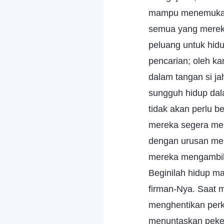
mampu menemukan j
semua yang mereka
peluang untuk hid
pencarian; oleh ka
dalam tangan si ja
sungguh hidup dal
tidak akan perlu be
mereka segera men
dengan urusan mere
mereka mengambil k
Beginilah hidup ma
firman-Nya. Saat 
menghentikan perk
menuntaskan peker