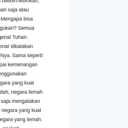
dilebih-lebihkan,
an saja atau
i, Mengapa bisa
tegukan? Semua
genal Tuhan.
nar dikatakan
Nya. Sama seperti
apai kemenangan
menggunakan
egara yang kuat
endah, negara lemah
h saja mengatakan
 negara yang kuat
 negara yang lemah.