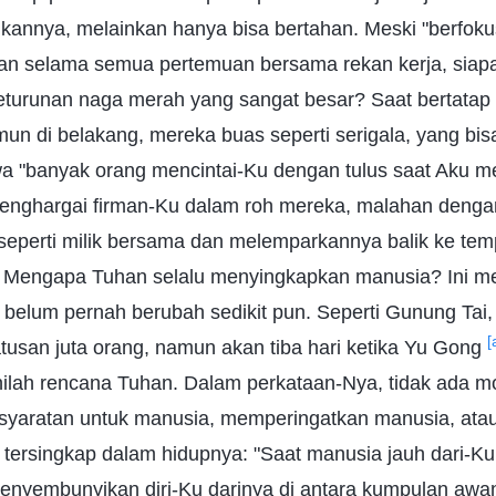
ikannya, melainkan hanya bisa bertahan. Meski "berfoku
an selama semua pertemuan bersama rekan kerja, siapa
keturunan naga merah yang sangat besar? Saat bertatap
un di belakang, mereka buas seperti serigala, yang bisa
a "banyak orang mencintai-Ku dengan tulus saat Aku m
enghargai firman-Ku dalam roh mereka, malahan denga
perti milik bersama dan melemparkannya balik ke tem
" Mengapa Tuhan selalu menyingkapkan manusia? Ini 
 belum pernah berubah sedikit pun. Seperti Gunung Tai
[
ratusan juta orang, namun akan tiba hari ketika Yu Gong
inilah rencana Tuhan. Dalam perkataan-Nya, tidak ada 
syaratan untuk manusia, memperingatkan manusia, at
 tersingkap dalam hidupnya: "Saat manusia jauh dari-Ku
nyembunyikan diri-Ku darinya di antara kumpulan awan. 