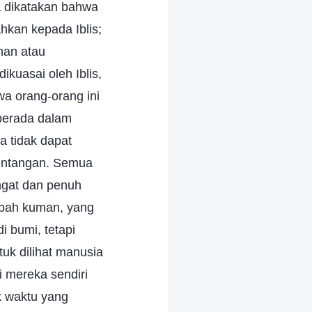
a dikatakan bahwa
hkan kepada Iblis;
han atau
kuasai oleh Iblis,
wa orang-orang ini
 berada dalam
a tidak dapat
entangan. Semua
angat dan penuh
abah kuman, yang
 bumi, tetapi
uk dilihat manusia
 mereka sendiri
k waktu yang