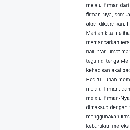
melalui firman da
firman-Nya, semua
akan dikalahkan. 
Marilah kita meli
memancarkan teran
halilintar, umat m
teguh di tengah-te
kehabisan akal pa
Begitu Tuhan memb
melalui firman, da
melalui firman-Nya
dimaksud dengan "t
menggunakan firm
keburukan mereka