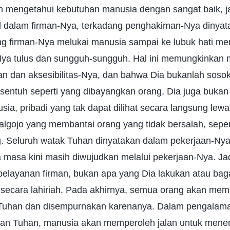
n mengetahui kebutuhan manusia dengan sangat baik, j
d dalam firman-Nya, terkadang penghakiman-Nya dinyat
ang firman-Nya melukai manusia sampai ke lubuk hati me
Nya tulus dan sungguh-sungguh. Hal ini memungkinkan 
n dan aksesibilitas-Nya, dan bahwa Dia bukanlah sos
isentuh seperti yang dibayangkan orang, Dia juga buka
sia, pribadi yang tak dapat dilihat secara langsung lew
algojo yang membantai orang yang tidak bersalah, seper
. Seluruh watak Tuhan dinyatakan dalam pekerjaan-Ny
 masa kini masih diwujudkan melalui pekerjaan-Nya. Ja
 pelayanan firman, bukan apa yang Dia lakukan atau ba
secara lahiriah. Pada akhirnya, semua orang akan mem
n Tuhan dan disempurnakan karenanya. Dalam pengalam
rman Tuhan, manusia akan memperoleh jalan untuk mene