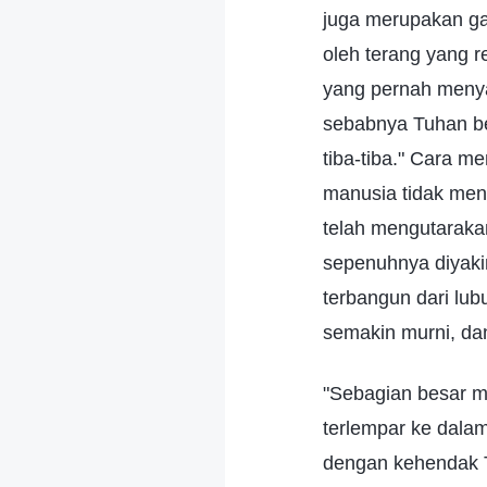
juga merupakan ga
oleh terang yang r
yang pernah menyad
sebabnya Tuhan be
tiba-tiba." Cara m
manusia tidak men
telah mengutaraka
sepenuhnya diyakin
terbangun dari lub
semakin murni, dan
"Sebagian besar m
terlempar ke dalam
dengan kehendak T