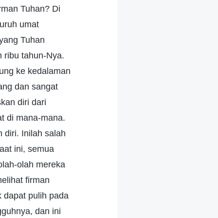
irman Tuhan? Di
luruh umat
a yang Tuhan
 ribu tahun-Nya.
sung ke kedalaman
ang dan sangat
an diri dari
hat di mana-mana.
iri. Inilah salah
aat ini, semua
olah-olah mereka
lihat firman
k dapat pulih pada
guhnya, dan ini