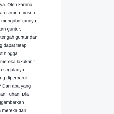
Nya. Oleh karena
 dan semua musuh
at mengabaikannya.
an guntur,
-tengah guntur dan
g dapat tetap
ut hingga
 mereka lakukan."
an segalanya
ng diperbarui
"? Dan apa yang
man Tuhan. Dia
nggambarkan
a mereka dan