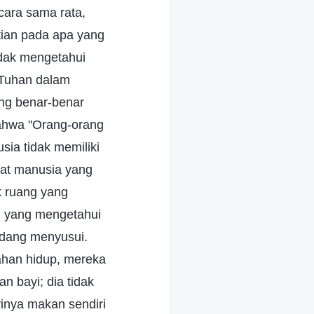
cara sama rata,
tian pada apa yang
idak mengetahui
 Tuhan dalam
ang benar-benar
bahwa "Orang-orang
sia tidak memiliki
mat manusia yang
k ruang yang
ah yang mengetahui
sedang menyusui.
han hidup, mereka
 bayi; dia tidak
inya makan sendiri