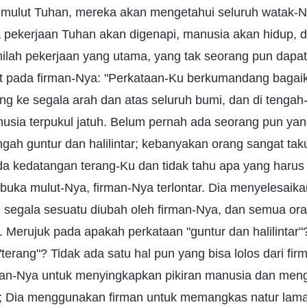
ri mulut Tuhan, mereka akan mengetahui seluruh watak-
 pekerjaan Tuhan akan digenapi, manusia akan hidup,
Inilah pekerjaan yang utama, yang tak seorang pun dap
hat pada firman-Nya: "Perkataan-Ku berkumandang bagaik
g ke segala arah dan atas seluruh bumi, dan di tengah
anusia terpukul jatuh. Belum pernah ada seorang pun yan
ngah guntur dan halilintar; kebanyakan orang sangat tak
da kedatangan terang-Ku dan tidak tahu apa yang harus
uka mulut-Nya, firman-Nya terlontar. Dia menyelesaik
n segala sesuatu diubah oleh firman-Nya, dan semua ora
. Merujuk pada apakah perkataan "guntur dan halilintar
erang"? Tidak ada satu hal pun yang bisa lolos dari fir
an-Nya untuk menyingkapkan pikiran manusia dan me
; Dia menggunakan firman untuk memangkas natur lam