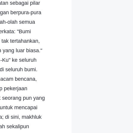
an sebagai pilar
gan berpura-pura
olah-olah semua
erkata: "Bumi
tak tertahankan,
 yang luar biasa."
-Ku" ke seluruh
i seluruh bumi.
 macam bencana,
p pekerjaan
k seorang pun yang
 untuk mencapai
; di sini, makhluk
ah sekalipun