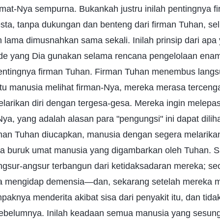
t-Nya sempurna. Bukankah justru inilah pentingnya f
sta, tanpa dukungan dan benteng dari firman Tuhan, se
h lama dimusnahkan sama sekali. Inilah prinsip dari ap
de yang Dia gunakan selama rencana pengelolaan enam
entingnya firman Tuhan. Firman Tuhan menembus lang
itu manusia melihat firman-Nya, mereka merasa terceng
elarikan diri dengan tergesa-gesa. Mereka ingin melepask
ya, yang adalah alasan para "pengungsi" ini dapat dili
man Tuhan diucapkan, manusia dengan segera melarikan d
tra buruk umat manusia yang digambarkan oleh Tuhan. S
ngsur-angsur terbangun dari ketidaksadaran mereka; se
 mengidap demensia—dan, sekarang setelah mereka me
aknya menderita akibat sisa dari penyakit itu, dan tida
belumnya. Inilah keadaan semua manusia yang sesung