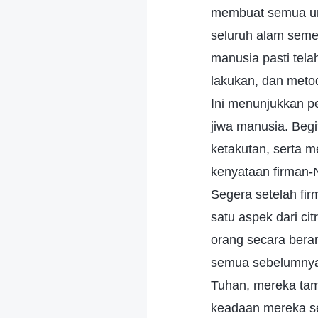
membuat semua uma
seluruh alam seme
manusia pasti tela
lakukan, dan meto
Ini menunjukkan p
jiwa manusia. Beg
ketakutan, serta m
kenyataan firman-N
Segera setelah fir
satu aspek dari ci
orang secara bera
semua sebelumnya
Tuhan, mereka tamp
keadaan mereka se