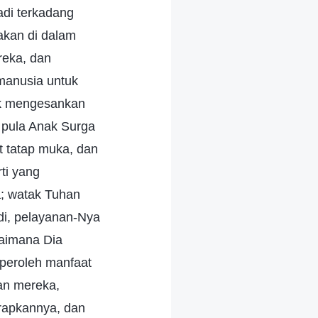
adi terkadang
akan di dalam
reka, dan
manusia untuk
ok mengesankan
n pula Anak Surga
at tatap muka, dan
ti yang
a; watak Tuhan
di, pelayanan-Nya
gaimana Dia
peroleh manfaat
an mereka,
rapkannya, dan