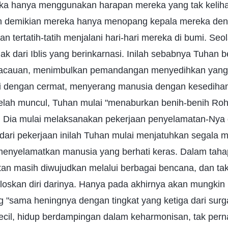
ka hanya menggunakan harapan mereka yang tak kelihat
an demikian mereka hanya menopang kepala mereka den
n tertatih-tatih menjalani hari-hari mereka di bumi. Se
k dari Iblis yang berinkarnasi. Inilah sebabnya Tuhan b
ekacauan, menimbulkan pemandangan menyedihkan yang 
iti dengan cermat, menyerang manusia dengan kesedihan
 telah muncul, Tuhan mulai "menaburkan benih-benih Roh
 Dia mulai melaksanakan pekerjaan penyelamatan-Nya d
 dari pekerjaan inilah Tuhan mulai menjatuhkan segala
enyelamatkan manusia yang berhati keras. Dalam taha
an masih diwujudkan melalui berbagai bencana, dan ta
oloskan diri darinya. Hanya pada akhirnya akan mungkin
ng "sama heningnya dengan tingkat yang ketiga dari surga
kecil, hidup berdampingan dalam keharmonisan, tak pern