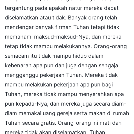
tergantung pada apakah natur mereka dapat
diselamatkan atau tidak. Banyak orang telah
mendengar banyak firman Tuhan tetapi tidak
memahami maksud-maksud-Nya, dan mereka
tetap tidak mampu melakukannya. Orang-orang
semacam itu tidak mampu hidup dalam
kebenaran apa pun dan juga dengan sengaja
mengganggu pekerjaan Tuhan. Mereka tidak
mampu melakukan pekerjaan apa pun bagi
Tuhan, mereka tidak mampu menyerahkan apa
pun kepada-Nya, dan mereka juga secara diam-
diam memakai uang gereja serta makan di rumah
Tuhan secara gratis. Orang-orang ini mati dan
mereka tidak akan diselamatkan. Tuhan