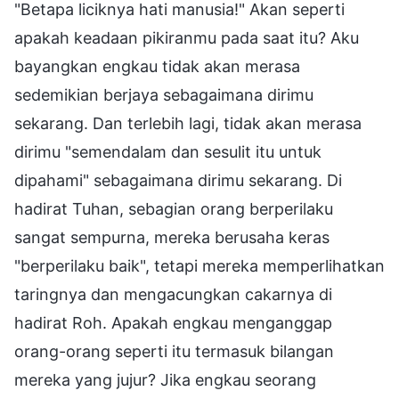
"Betapa liciknya hati manusia!" Akan seperti
apakah keadaan pikiranmu pada saat itu? Aku
bayangkan engkau tidak akan merasa
sedemikian berjaya sebagaimana dirimu
sekarang. Dan terlebih lagi, tidak akan merasa
dirimu "semendalam dan sesulit itu untuk
dipahami" sebagaimana dirimu sekarang. Di
hadirat Tuhan, sebagian orang berperilaku
sangat sempurna, mereka berusaha keras
"berperilaku baik", tetapi mereka memperlihatkan
taringnya dan mengacungkan cakarnya di
hadirat Roh. Apakah engkau menganggap
orang-orang seperti itu termasuk bilangan
mereka yang jujur? Jika engkau seorang