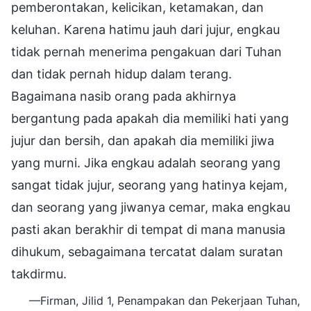
pemberontakan, kelicikan, ketamakan, dan
keluhan. Karena hatimu jauh dari jujur, engkau
tidak pernah menerima pengakuan dari Tuhan
dan tidak pernah hidup dalam terang.
Bagaimana nasib orang pada akhirnya
bergantung pada apakah dia memiliki hati yang
jujur dan bersih, dan apakah dia memiliki jiwa
yang murni. Jika engkau adalah seorang yang
sangat tidak jujur, seorang yang hatinya kejam,
dan seorang yang jiwanya cemar, maka engkau
pasti akan berakhir di tempat di mana manusia
dihukum, sebagaimana tercatat dalam suratan
takdirmu.
—Firman, Jilid 1, Penampakan dan Pekerjaan Tuhan,