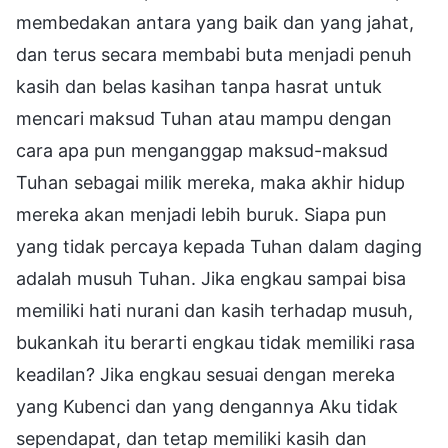
membedakan antara yang baik dan yang jahat,
dan terus secara membabi buta menjadi penuh
kasih dan belas kasihan tanpa hasrat untuk
mencari maksud Tuhan atau mampu dengan
cara apa pun menganggap maksud-maksud
Tuhan sebagai milik mereka, maka akhir hidup
mereka akan menjadi lebih buruk. Siapa pun
yang tidak percaya kepada Tuhan dalam daging
adalah musuh Tuhan. Jika engkau sampai bisa
memiliki hati nurani dan kasih terhadap musuh,
bukankah itu berarti engkau tidak memiliki rasa
keadilan? Jika engkau sesuai dengan mereka
yang Kubenci dan yang dengannya Aku tidak
sependapat, dan tetap memiliki kasih dan