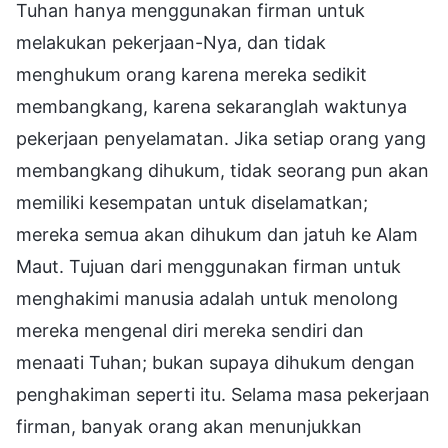
Tuhan hanya menggunakan firman untuk
melakukan pekerjaan-Nya, dan tidak
menghukum orang karena mereka sedikit
membangkang, karena sekaranglah waktunya
pekerjaan penyelamatan. Jika setiap orang yang
membangkang dihukum, tidak seorang pun akan
memiliki kesempatan untuk diselamatkan;
mereka semua akan dihukum dan jatuh ke Alam
Maut. Tujuan dari menggunakan firman untuk
menghakimi manusia adalah untuk menolong
mereka mengenal diri mereka sendiri dan
menaati Tuhan; bukan supaya dihukum dengan
penghakiman seperti itu. Selama masa pekerjaan
firman, banyak orang akan menunjukkan