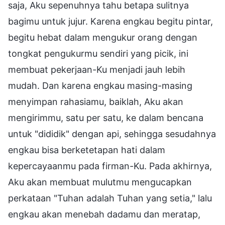
saja, Aku sepenuhnya tahu betapa sulitnya
bagimu untuk jujur. Karena engkau begitu pintar,
begitu hebat dalam mengukur orang dengan
tongkat pengukurmu sendiri yang picik, ini
membuat pekerjaan-Ku menjadi jauh lebih
mudah. Dan karena engkau masing-masing
menyimpan rahasiamu, baiklah, Aku akan
mengirimmu, satu per satu, ke dalam bencana
untuk "dididik" dengan api, sehingga sesudahnya
engkau bisa berketetapan hati dalam
kepercayaanmu pada firman-Ku. Pada akhirnya,
Aku akan membuat mulutmu mengucapkan
perkataan "Tuhan adalah Tuhan yang setia," lalu
engkau akan menebah dadamu dan meratap,