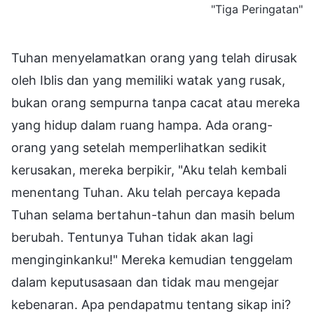
"Tiga Peringatan"
Tuhan menyelamatkan orang yang telah dirusak
oleh Iblis dan yang memiliki watak yang rusak,
bukan orang sempurna tanpa cacat atau mereka
yang hidup dalam ruang hampa. Ada orang-
orang yang setelah memperlihatkan sedikit
kerusakan, mereka berpikir, "Aku telah kembali
menentang Tuhan. Aku telah percaya kepada
Tuhan selama bertahun-tahun dan masih belum
berubah. Tentunya Tuhan tidak akan lagi
menginginkanku!" Mereka kemudian tenggelam
dalam keputusasaan dan tidak mau mengejar
kebenaran. Apa pendapatmu tentang sikap ini?