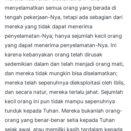
menyelamatkan semua orang yang berada di
tengah pekerjaan-Nya, tetapi ada sebagian dari
mereka yang tidak dapat menerima
penyelamatan-Nya; hanya sejumlah kecil orang
yang dapat menerima penyelamatan-Nya. Ini
karena kebanyakan orang telah dirusak
sedemikian dalam dan telah menjadi orang mati,
dan mereka tidak mungkin bisa diselamatkan;
mereka telah sepenuhnya dieksploitasi oleh Iblis,
dan secara natur, mereka terlalu jahat. Sejumlah
kecil orang ini pun tidak mampu sepenuhnya
tunduk kepada Tuhan. Mereka bukanlah orang-
orang yang benar-benar setia kepada Tuhan
sejak awal, atau memiliki kasih terdalam kepada