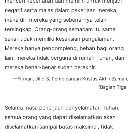
mencari kebenaran dan memilih untuk menjadi
negatif serta malas dalam pekerjaan mereka,
maka diri mereka yang sebenarnya telah
tersingkap. Orang-orang semacam itu sama
sekali tidak memiliki kesaksian pengalaman.
Mereka hanya pendompleng, beban bagi orang
lain, mereka tidak berguna di rumah Tuhan, dan
mereka benar-benar sudah berakhir.
—Firman, Jilid 3, Pembicaraan Kristus Akhir Zaman,
"Bagian Tiga"
Selama masa pekerjaan penyelamatan Tuhan,
semua orang yang dapat diselamatkan akan
diselamatkan sampai batas maksimal, tidak