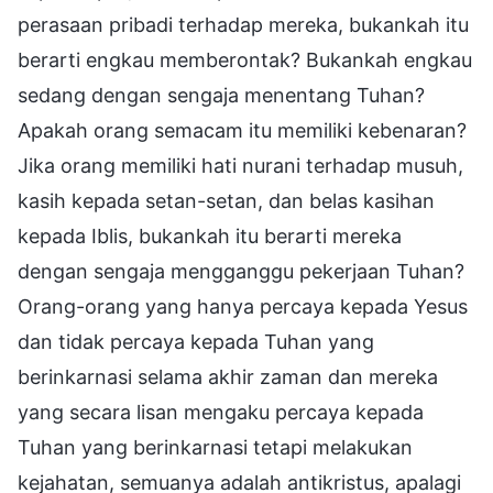
perasaan pribadi terhadap mereka, bukankah itu
berarti engkau memberontak? Bukankah engkau
sedang dengan sengaja menentang Tuhan?
Apakah orang semacam itu memiliki kebenaran?
Jika orang memiliki hati nurani terhadap musuh,
kasih kepada setan-setan, dan belas kasihan
kepada Iblis, bukankah itu berarti mereka
dengan sengaja mengganggu pekerjaan Tuhan?
Orang-orang yang hanya percaya kepada Yesus
dan tidak percaya kepada Tuhan yang
berinkarnasi selama akhir zaman dan mereka
yang secara lisan mengaku percaya kepada
Tuhan yang berinkarnasi tetapi melakukan
kejahatan, semuanya adalah antikristus, apalagi