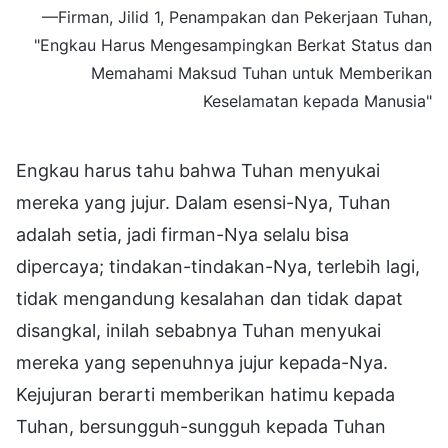
—Firman, Jilid 1, Penampakan dan Pekerjaan Tuhan,
"Engkau Harus Mengesampingkan Berkat Status dan
Memahami Maksud Tuhan untuk Memberikan
Keselamatan kepada Manusia"
Engkau harus tahu bahwa Tuhan menyukai
mereka yang jujur. Dalam esensi-Nya, Tuhan
adalah setia, jadi firman-Nya selalu bisa
dipercaya; tindakan-tindakan-Nya, terlebih lagi,
tidak mengandung kesalahan dan tidak dapat
disangkal, inilah sebabnya Tuhan menyukai
mereka yang sepenuhnya jujur kepada-Nya.
Kejujuran berarti memberikan hatimu kepada
Tuhan, bersungguh-sungguh kepada Tuhan