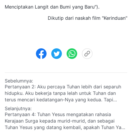
.
Menciptakan Langit dan Bumi yang Baru")
Dikutip dari naskah film "Kerinduan"
Sebelumnya:
Pertanyaan 2: Aku percaya Tuhan lebih dari separuh
hidupku. Aku bekerja tanpa lelah untuk Tuhan dan
terus mencari kedatangan-Nya yang kedua. Tapi
kenapa aku tidak menerima pewahyuan-Nya? Apa Dia
Selanjutnya:
telah membuang aku? Ini membuat aku sangat
Pertanyaan 4: Tuhan Yesus mengatakan rahasia
bingung. Bagaimana kalian menjelaskan ini?
Kerajaan Surga kepada murid-murid, dan sebagai
Tuhan Yesus yang datang kembali, apakah Tuhan Yang