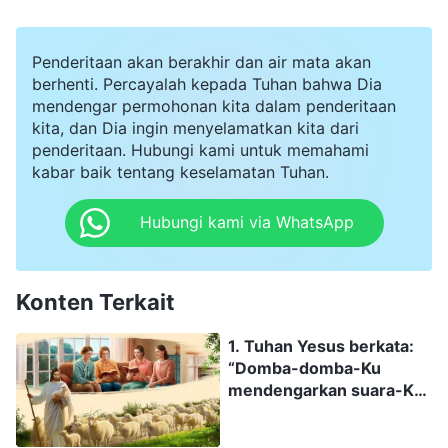
Mahakuasa juga mengungkapkan banyak rahasia ?
Bisakah kalian bersekutu dengan kami tentang rahasia
yang diungkapkan Tuhan Yang Mahakuasa? Itu akan
Penderitaan akan berakhir dan air mata akan
sangat membantu kami mengenali suara Tuhan.
berhenti. Percayalah kepada Tuhan bahwa Dia
mendengar permohonan kita dalam penderitaan
kita, dan Dia ingin menyelamatkan kita dari
penderitaan. Hubungi kami untuk memahami
kabar baik tentang keselamatan Tuhan.
Hubungi kami via WhatsApp
Konten Terkait
1. Tuhan Yesus berkata:
“Domba-domba-Ku
mendengarkan suara-Ku”
(Yohanes 10:27). Saat
Tuhan datang kembali,