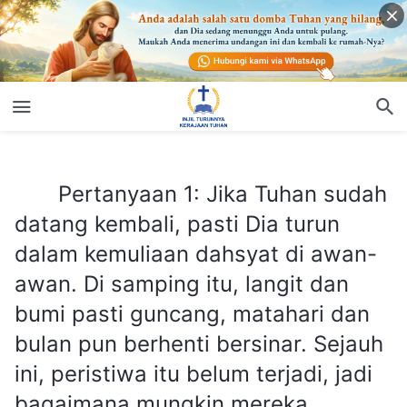
Pertanyaan 1: Jika Tuhan sudah datang kembali, pasti Dia turun dalam kemuliaan dahsyat di awan-awan. Di samping itu, langit dan bumi pasti guncang, matahari dan bulan pun berhenti bersinar. Sejauh ini, peristiwa itu belum terjadi, jadi bagaimana mungkin mereka mengatakan Tuhan sudah datang kembali?
Pertanyaan 1: Jika Tuhan sudah
datang kembali, pasti Dia turun
dalam kemuliaan dahsyat di awan-
awan. Di samping itu, langit dan
bumi pasti guncang, matahari dan
bulan pun berhenti bersinar. Sejauh
ini, peristiwa itu belum terjadi, jadi
bagaimana mungkin mereka