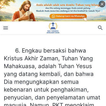
6. Engkau bersaksi bahwa Kristus Akhir Zaman, Tuhan Yang Mahakuasa, adalah Tuhan Yesus yang datang kembali, dan bahwa Dia mengungkapkan semua kebenaran untuk penghakiman, penyucian, dan penyelamatan umat manusia. Namun, PKT mengklaim bahwa “Tuhan Yang Mahakuasa” yang kaupercayai itu hanyalah seorang manusia biasa. PKT mengetahui segala sesuatunya tentang latar belakang keluarga orang ini, dan bahkan telah mengunggah secara online foto, nama, dan alamat keluarga orang ini. Aku tidak dapat memahami hal ini dengan jelas—yang dikatakan PKT itu benar atau salah?
6. Engkau bersaksi bahwa
Kristus Akhir Zaman, Tuhan Yang
Mahakuasa, adalah Tuhan Yesus
yang datang kembali, dan bahwa
Dia mengungkapkan semua
kebenaran untuk penghakiman,
penyucian, dan penyelamatan umat
manusia. Namun, PKT mengklaim