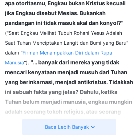
apa otoritasmu, Engkau bukan Kristus kecuali
jika Engkau disebut Mesias. Bukankah
pandangan ini tidak masuk akal dan konyol?
"
("Saat Engkau Melihat Tubuh Rohani Yesus Adalah
Saat Tuhan Menciptakan Langit dan Bumi yang Baru"
dalam "
Firman Menampakkan Diri dalam Rupa
. "
… banyak dari mereka yang tidak
Manusia
")
mencari kenyataan menjadi musuh dari Tuhan
yang berinkarnasi, menjadi antikristus. Tidakkah
ini sebuah fakta yang jelas? Dahulu, ketika
Tuhan belum menjadi manusia, engkau mungkin
adalah seorang tokoh religius, atau seorang
percaya yang taat. Setelah Tuhan menjadi
Baca Lebih Banyak
manusia, banyak orang percaya yang taat