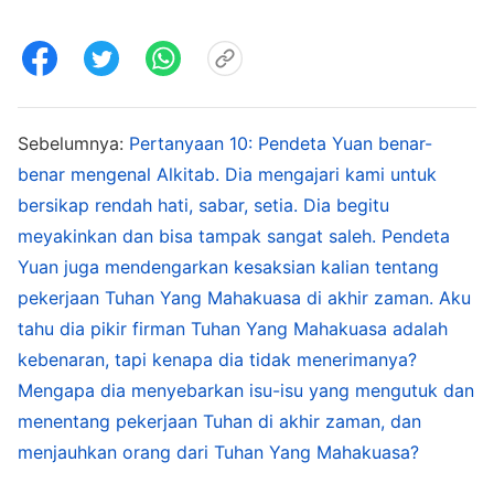
seperti itu tanpa disadari menjadi antikristus.
Apakah engkau tahu apa yang terjadi di sini?
Dalam kepercayaanmu kepada Tuhan, engkau
tidak berkonsentrasi pada kenyataan atau
Sebelumnya:
Pertanyaan 10: Pendeta Yuan benar-
mengejar kebenaran, tetapi malah terobsesi
benar mengenal Alkitab. Dia mengajari kami untuk
dengan dusta—tidakkah ini merupakan sumber
bersikap rendah hati, sabar, setia. Dia begitu
yang paling jelas dari permusuhanmu terhadap
meyakinkan dan bisa tampak sangat saleh. Pendeta
Tuhan yang berinkarnasi? Tuhan yang
Yuan juga mendengarkan kesaksian kalian tentang
berinkarnasi disebut Kristus, jika demikian
pekerjaan Tuhan Yang Mahakuasa di akhir zaman. Aku
bukankah semua orang yang tidak
tahu dia pikir firman Tuhan Yang Mahakuasa adalah
percaya
kebenaran, tapi kenapa dia tidak menerimanya?
kepada Tuhan
yang berinkarnasi adalah
Mengapa dia menyebarkan isu-isu yang mengutuk dan
antikristus?
"
(Firman, Vol. 1, Penampakan dan
menentang pekerjaan Tuhan di akhir zaman, dan
Pekerjaan Tuhan, "Hanya Orang yang Mengenal Tuhan
menjauhkan orang dari Tuhan Yang Mahakuasa?
.
dan Pekerjaan-Nya yang Dapat Memuaskan Tuhan")