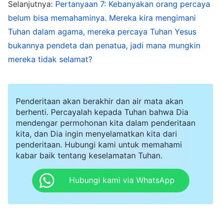
Selanjutnya:
Pertanyaan 7: Kebanyakan orang percaya
Ini menunjukkan sifat orang Farisi religius yang
belum bisa memahaminya. Mereka kira mengimani
muak terhadap kebenaran dan benci kebenaran.
Tuhan dalam agama, mereka percaya Tuhan Yesus
Mereka hanya percaya pandangan dan imajinasi
bukannya pendeta dan penatua, jadi mana mungkin
mereka sendiri. Hanya percaya teori teologi yang
mereka tidak selamat?
mereka teliti dan kembangkan, namun tidak
percaya kepada inkarnasi Kristus atau kebenaran
yang Kristus ungkapkan. Mereka semua musuh
Penderitaan akan berakhir dan air mata akan
berhenti. Percayalah kepada Tuhan bahwa Dia
inkarnasi Tuhan. Semuanya antikristus yang
mendengar permohonan kita dalam penderitaan
disingkapkan oleh pekerjaan inkarnasi Tuhan di
kita, dan Dia ingin menyelamatkan kita dari
penderitaan. Hubungi kami untuk memahami
akhir zaman! Orang yang mengikuti mereka
kabar baik tentang keselamatan Tuhan.
sama saja dengan mereka, dengan keras kepala
berpegang pada pandangan dan imajinasi
Hubungi kami via WhatsApp
mereka, juga pengetahuan alkitabiah dan teori
teologi. Mereka mengikuti pemimpinnya dalam