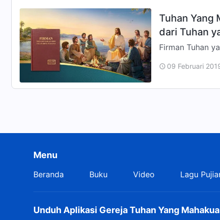
Tuhan Yang 
dari Tuhan 
Firman Tuhan ya
dapat mereka li
09 Februari 201
tahap pe…
Menu
Beranda
Buku
Video
Lagu Pujia
Unduh Aplikasi Gereja Tuhan Yang Mahakua