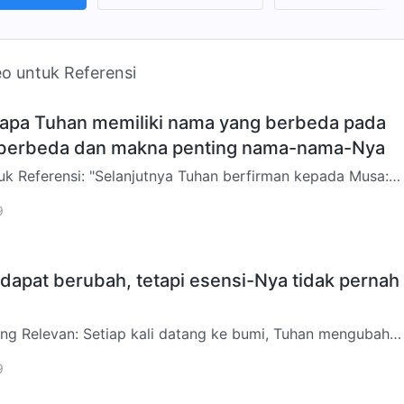
eo untuk Referensi
apa Tuhan memiliki nama yang berbeda pada
berbeda dan makna penting nama-nama-Nya
nya Tuhan berfirman kepada Musa:
rus engkau katakan kepada anak-anak Israel: Yahweh, Tuhan
9
apat berubah, tetapi esensi-Nya tidak pernah
ng Relevan: Setiap kali datang ke bumi, Tuhan mengubah
r-Nya, gambar-Nya, dan pekerjaan-Nya. Dia tidak
9
erj…