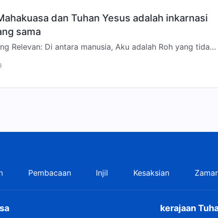
Mahakuasa dan Tuhan Yesus adalah inkarnasi
yang sama
ng Relevan: Di antara manusia, Aku adalah Roh yang tidak
hat, Roh yang tidak dapat mereka sentuh. Karena ketiga
9
n
Pembacaan
Injil
Kesaksian
Zaman
sa
kerajaan Tuha