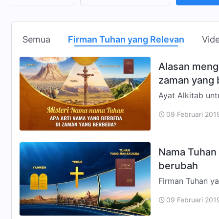
Semua
Firman Tuhan yang Relevan
Vid
Alasan meng
zaman yang 
Ayat Alkitab untuk Referensi: "Selanjut
'Inilah yang ha
09 Februari 201
nene…
Nama Tuhan d
berubah
Firman Tuhan ya
nama-Nya, gende
09 Februari 201
mengulangi pek