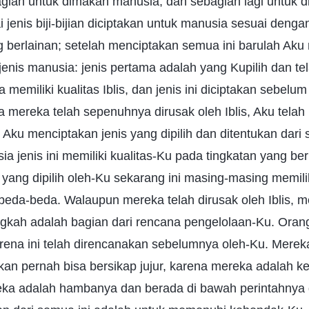
gian untuk dimakan manusia, dan sebagian lagi untuk di
 jenis biji-bijian diciptakan untuk manusia sesuai deng
g berlainan; setelah menciptakan semua ini barulah Aku
enis manusia: jenis pertama adalah yang Kupilih dan te
 memiliki kualitas Iblis, dan jenis ini diciptakan sebel
na mereka telah sepenuhnya dirusak oleh Iblis, Aku tela
ku menciptakan jenis yang dipilih dan ditentukan dari 
a jenis ini memiliki kualitas-Ku pada tingkatan yang be
 yang dipilih oleh-Ku sekarang ini masing-masing memili
beda-beda. Walaupun mereka telah dirusak oleh Iblis, m
angkah adalah bagian dari rencana pengelolaan-Ku. Oran
rena ini telah direncanakan sebelumnya oleh-Ku. Mere
kan pernah bisa bersikap jujur, karena mereka adalah ke
reka adalah hambanya dan berada di bawah perintahnya 