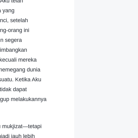
Aku telah
a yang
ci, setelah
ng-orang ini
in segera
timbangkan
kecuali mereka
t memegang dunia
uatu. Ketika Aku
tidak dapat
ggup melakukannya
u mukjizat—tetapi
adi jauh lebih