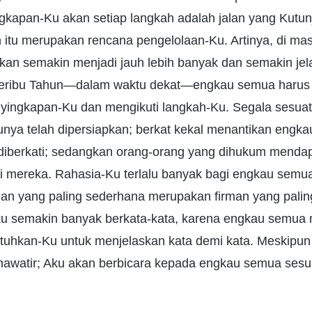
gkapan-Ku akan setiap langkah adalah jalan yang Kutu
itu merupakan rencana pengelolaan-Ku. Artinya, di ma
akan semakin menjadi jauh lebih banyak dan semakin je
eribu Tahun—dalam waktu dekat—engkau semua harus 
yingkapan-Ku dan mengikuti langkah-Ku. Segala sesuatu
unya telah dipersiapkan; berkat kekal menantikan engka
diberkati; sedangkan orang-orang yang dihukum menda
i mereka. Rahasia-Ku terlalu banyak bagi engkau semua
an yang paling sederhana merupakan firman yang palin
Aku semakin banyak berkata-kata, karena engkau semua
tuhkan-Ku untuk menjelaskan kata demi kata. Meskipun
 khawatir; Aku akan berbicara kepada engkau semua ses