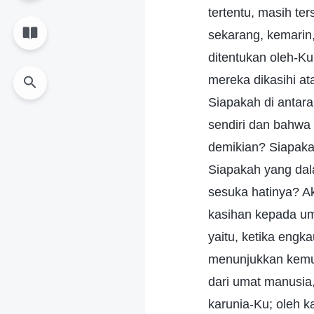
tertentu, masih t
sekarang, kemarin,
ditentukan oleh-K
mereka dikasihi at
Siapakah di antar
sendiri dan bahwa
demikian? Siapaka
Siapakah yang dal
sesuka hatinya? A
kasihan kepada um
yaitu, ketika eng
menunjukkan kemur
dari umat manusia,
karunia-Ku; oleh k