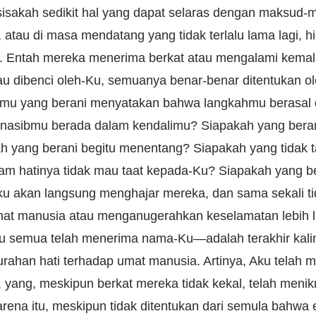
ersisakah sedikit hal yang dapat selaras dengan maksud
 atau di masa mendatang yang tidak terlalu lama lagi, h
u. Entah mereka menerima berkat atau mengalami kema
au dibenci oleh-Ku, semuanya benar-benar ditentukan ol
amu yang berani menyatakan bahwa langkahmu berasal 
 nasibmu berada dalam kendalimu? Siapakah yang beran
h yang berani begitu menentang? Siapakah yang tidak 
am hatinya tidak mau taat kepada-Ku? Siapakah yang be
ku akan langsung menghajar mereka, dan sama sekali tid
at manusia atau menganugerahkan keselamatan lebih lan
kau semua telah menerima nama-Ku—adalah terakhir kal
ahan hati terhadap umat manusia. Artinya, Aku telah m
 yang, meskipun berkat mereka tidak kekal, telah menik
arena itu, meskipun tidak ditentukan dari semula bahwa