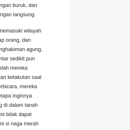
engan buruk, dan
angan langsung.
memasuki wilayah
ap orang, dan
enghakiman agung,
tar sedikit pun
elah mereka
an ketakutan saat
rbicara, mereka
etapa inginnya
g di dalam tanah
ni tidak dapat
mi si naga merah