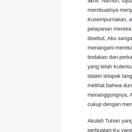
akhir. Namun, tuj
membuatnya menja
Kusempurnakan, ak
pelayanan mereka b
disebut, Aku sang
menangani mereka
tindakan dan perk
yang telah Kutent
dalam telapak tan
melihat bahwa duni
menanggungnya, A
cukup dengan men
Akulah Tuhan yang 
perbuatan-Ku yang 