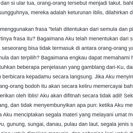
an si ular tua, orang-orang tersebut menjadi takut, bahk
esungguhnya, mereka adalah keturunan Iblis, dilahirkan 
menggunakan frasa "telah ditentukan dari semula dan pi
tinya frasa itu? Bagaimana Aku telah menentukan dari 
seseorang bisa tidak termasuk di antara orang-orang y
emula dan terpilih? Bagaimana engkau dapat memahami ha
tuhkan beberapa penjelasan yang gamblang dari-Ku, d
berbicara kepadamu secara langsung. Jika Aku menying
rang-orang bodoh itu akan secara keliru memercayai bah
erikan oleh Iblis! Aku akan difitnah secara tidak adil! S
erang, dan tidak menyembunyikan apa pun: ketika Aku me
a Aku menciptakan segala materi yang melayani umat m
u, gunung, sungai, danau, pulau dan laut, segala jenis 