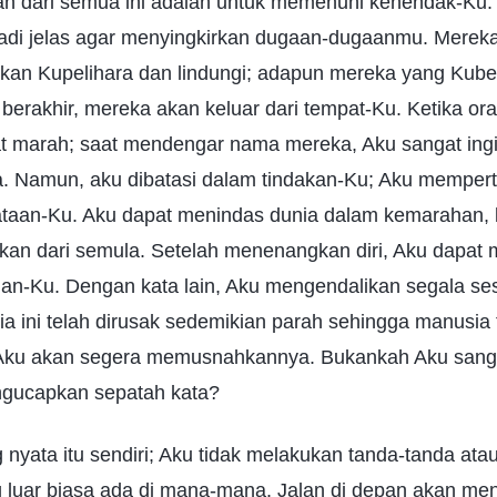
uan dari semua ini adalah untuk memenuhi kehendak-Ku. 
di jelas agar menyingkirkan dugaan-dugaanmu. Merek
an Kupelihara dan lindungi; adapun mereka yang Kuben
erakhir, mereka akan keluar dari tempat-Ku. Ketika ora
at marah; saat mendengar nama mereka, Aku sangat ing
. Namun, aku dibatasi dalam tindakan-Ku; Aku memper
ataan-Ku. Aku dapat menindas dunia dalam kemarahan, 
ukan dari semula. Setelah menenangkan diri, Aku dapa
gan-Ku. Dengan kata lain, Aku mengendalikan segala ses
a ini telah dirusak sedemikian parah sehingga manusia 
ku akan segera memusnahkannya. Bukankah Aku san
gucapkan sepatah kata?
nyata itu sendiri; Aku tidak melakukan tanda-tanda ata
luar biasa ada di mana-mana. Jalan di depan akan menj