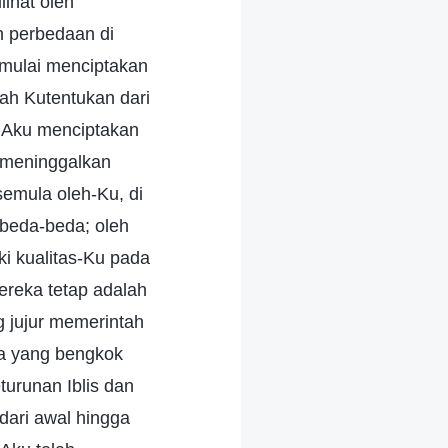
lihat oleh
an perbedaan di
 mulai menciptakan
lah Kutentukan dari
um Aku menciptakan
h meninggalkan
semula oleh-Ku, di
rbeda-beda; oleh
ki kualitas-Ku pada
ereka tetap adalah
g jujur memerintah
ka yang bengkok
turunan Iblis dan
dari awal hingga