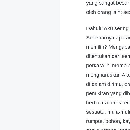
yang sangat besar d
oleh orang lain; s
Dahulu Aku sering 
Sebenarnya apa ar
memilih? Mengapa 
ditentukan dari s
perkara ini membu
mengharuskan Aku 
di dalam dirimu, o
pemikiran yang dib
berbicara terus t
sesuatu, mula-mul
rumput, pohon, kay