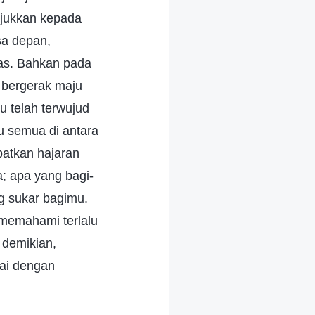
njukkan kepada
sa depan,
las. Bahkan pada
bergerak maju
 telah terwujud
u semua di antara
patkan hajaran
; apa yang bagi-
g sukar bagimu.
 memahami terlalu
 demikian,
uai dengan