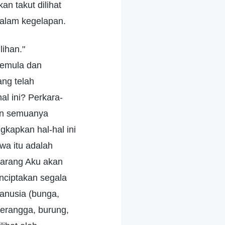
an takut dilihat
dalam kegelapan.
lihan."
semula dan
ang telah
l ini? Perkara-
an semuanya
kapkan hal-hal ini
wa itu adalah
ekarang Aku akan
nciptakan segala
anusia (bunga,
serangga, burung,