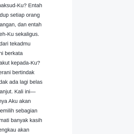
-maksud-Ku? Entah
idup setiap orang
langan, dan entah
eh-Ku sekaligus.
dari tekadmu
i berkata
takut kepada-Ku?
rani bertindak
ak ada lagi belas
jut. Kali ini—
inya Aku akan
emilih sebagian
mati banyak kasih
 engkau akan