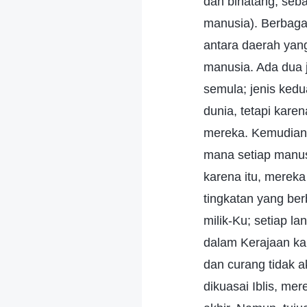
dan binatang, seba
manusia). Berbagai
antara daerah yan
manusia. Ada dua j
semula; jenis kedua
dunia, tetapi kare
mereka. Kemudian A
mana setiap manusi
karena itu, mereka
tingkatan yang ber
milik-Ku; setiap l
dalam Kerajaan ka
dan curang tidak a
dikuasai Iblis, me