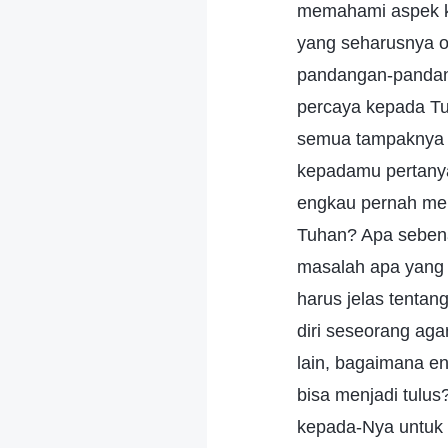
memahami aspek k
yang seharusnya o
pandangan-pandan
percaya kepada T
semua tampaknya a
kepadamu pertanya
engkau pernah mem
Tuhan? Apa sebena
masalah apa yang i
harus jelas tenta
diri seseorang ag
lain, bagaimana 
bisa menjadi tulus
kepada-Nya untuk