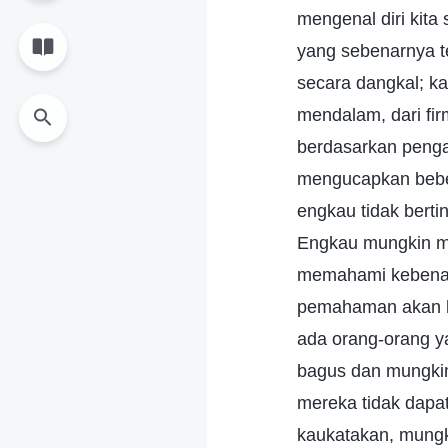
mengenal diri kita
yang sebenarnya 
secara dangkal; k
mendalam, dari fi
berdasarkan penga
mengucapkan beber
engkau tidak berti
Engkau mungkin me
memahami kebenar
pemahaman akan k
ada orang-orang ya
bagus dan mungkin
mereka tidak dapa
kaukatakan, mungk