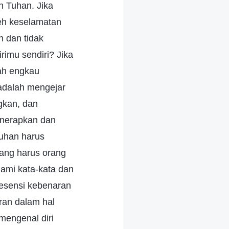
h Tuhan. Jika
eh keselamatan
n dan tidak
imu sendiri? Jika
ah engkau
adalah mengejar
gkan, dan
enerapkan dan
uhan harus
yang harus orang
ami kata-kata dan
 esensi kebenaran
ran dalam hal
mengenal diri