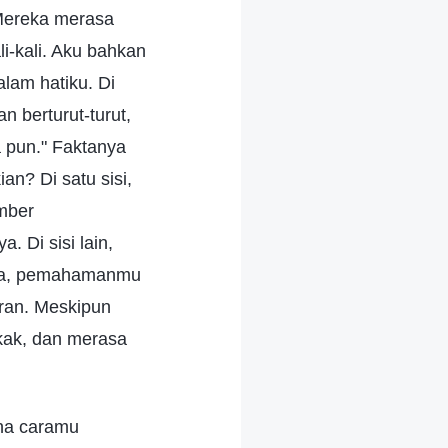
Mereka merasa
i-kali. Aku bahkan
alam hatiku. Di
 berturut-turut,
 pun." Faktanya
n? Di satu sisi,
mber
 Di sisi lain,
ada, pemahamanmu
ran. Meskipun
kak, dan merasa
na caramu