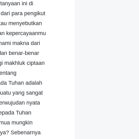
anyaan ini di
ari para pengikut
gkau menyebutkan
ngan kepercayaanmu
hami makna dari
dan benar-benar
i makhluk ciptaan
tentang
ada Tuhan adalah
suatu yang sangat
erwujudan nyata
kepada Tuhan
emua mungkin
nya? Sebenarnya