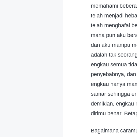
memahami beberapa
telah menjadi heba
telah menghafal be
mana pun aku bera
dan aku mampu men
adalah tak seoran
engkau semua tid
penyebabnya, dan 
engkau hanya mam
samar sehingga e
demikian, engkau 
dirimu benar. Bet
Bagaimana caramu