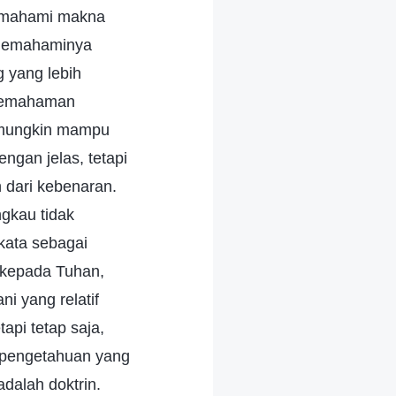
 memahami makna
 memahaminya
 yang lebih
 Pemahaman
u mungkin mampu
gan jelas, tetapi
 dari kebenaran.
gkau tidak
ata sebagai
 kepada Tuhan,
i yang relatif
pi tetap saja,
 pengetahuan yang
dalah doktrin.