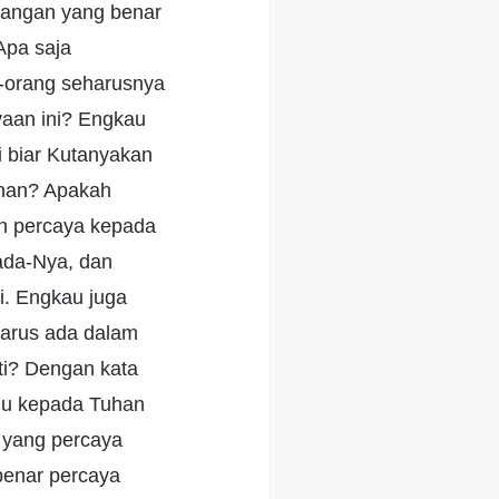
dangan yang benar
Apa saja
-orang seharusnya
aan ini? Engkau
 biar Kutanyakan
uhan? Apakah
n percaya kepada
ada-Nya, dan
i. Engkau juga
harus ada dalam
ti? Dengan kata
mu kepada Tuhan
g yang percaya
benar percaya