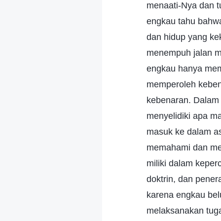
menaati-Nya dan t
engkau tahu bahwa
dan hidup yang kek
menempuh jalan me
engkau hanya mema
memperoleh kebena
kebenaran. Dalam 
menyelidiki apa m
masuk ke dalam as
memahami dan memi
miliki dalam kepe
doktrin, dan pene
karena engkau bel
melaksanakan tugas