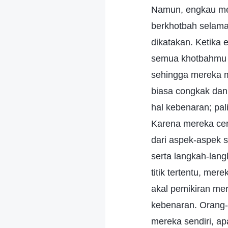
Namun, engkau me
berkhotbah selama 
dikatakan. Ketika
semua khotbahmu i
sehingga mereka m
biasa congkak dan
hal kebenaran; pal
Karena mereka cerd
dari aspek-aspek s
serta langkah-lang
titik tertentu, me
akal pemikiran me
kebenaran. Orang-o
mereka sendiri, ap