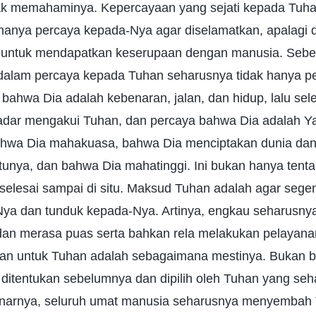
k memahaminya. Kepercayaan yang sejati kepada Tuhan 
anya percaya kepada-Nya agar diselamatkan, apalagi 
r untuk mendapatkan keserupaan dengan manusia. Sebe
dalam percaya kepada Tuhan seharusnya tidak hanya p
 bahwa Dia adalah kebenaran, jalan, dan hidup, lalu sele
kadar mengakui Tuhan, dan percaya bahwa Dia adalah Ya
ahwa Dia mahakuasa, bahwa Dia menciptakan dunia dan 
tunya, dan bahwa Dia mahatinggi. Ini bukan hanya ten
lu selesai sampai di situ. Maksud Tuhan adalah agar sege
Nya dan tunduk kepada-Nya. Artinya, engkau seharusny
 dan merasa puas serta bahkan rela melakukan pelayana
an untuk Tuhan adalah sebagaimana mestinya. Bukan be
 ditentukan sebelumnya dan dipilih oleh Tuhan yang se
narnya, seluruh umat manusia seharusnya menyembah 