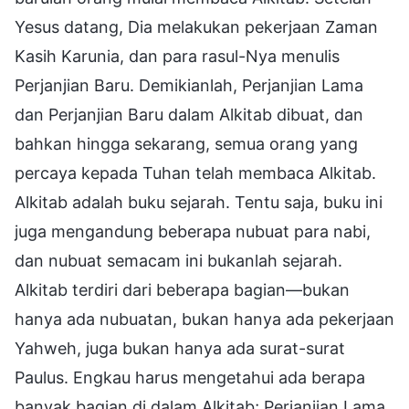
Yesus datang, Dia melakukan pekerjaan Zaman
Kasih Karunia, dan para rasul-Nya menulis
Perjanjian Baru. Demikianlah, Perjanjian Lama
dan Perjanjian Baru dalam Alkitab dibuat, dan
bahkan hingga sekarang, semua orang yang
percaya kepada Tuhan telah membaca Alkitab.
Alkitab adalah buku sejarah. Tentu saja, buku ini
juga mengandung beberapa nubuat para nabi,
dan nubuat semacam ini bukanlah sejarah.
Alkitab terdiri dari beberapa bagian—bukan
hanya ada nubuatan, bukan hanya ada pekerjaan
Yahweh, juga bukan hanya ada surat-surat
Paulus. Engkau harus mengetahui ada berapa
banyak bagian di dalam Alkitab; Perjanjian Lama