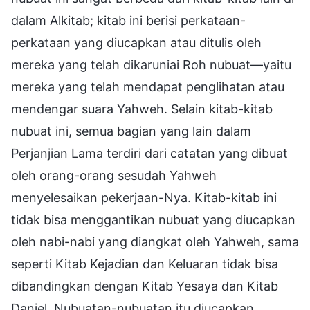
dalam Alkitab; kitab ini berisi perkataan-
perkataan yang diucapkan atau ditulis oleh
mereka yang telah dikaruniai Roh nubuat—yaitu
mereka yang telah mendapat penglihatan atau
mendengar suara Yahweh. Selain kitab-kitab
nubuat ini, semua bagian yang lain dalam
Perjanjian Lama terdiri dari catatan yang dibuat
oleh orang-orang sesudah Yahweh
menyelesaikan pekerjaan-Nya. Kitab-kitab ini
tidak bisa menggantikan nubuat yang diucapkan
oleh nabi-nabi yang diangkat oleh Yahweh, sama
seperti Kitab Kejadian dan Keluaran tidak bisa
dibandingkan dengan Kitab Yesaya dan Kitab
Daniel. Nubuatan-nubuatan itu diucapkan