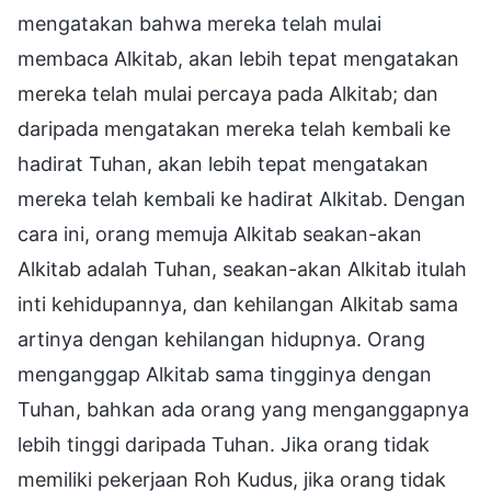
mengatakan bahwa mereka telah mulai
membaca Alkitab, akan lebih tepat mengatakan
mereka telah mulai percaya pada Alkitab; dan
daripada mengatakan mereka telah kembali ke
hadirat Tuhan, akan lebih tepat mengatakan
mereka telah kembali ke hadirat Alkitab. Dengan
cara ini, orang memuja Alkitab seakan-akan
Alkitab adalah Tuhan, seakan-akan Alkitab itulah
inti kehidupannya, dan kehilangan Alkitab sama
artinya dengan kehilangan hidupnya. Orang
menganggap Alkitab sama tingginya dengan
Tuhan, bahkan ada orang yang menganggapnya
lebih tinggi daripada Tuhan. Jika orang tidak
memiliki pekerjaan Roh Kudus, jika orang tidak