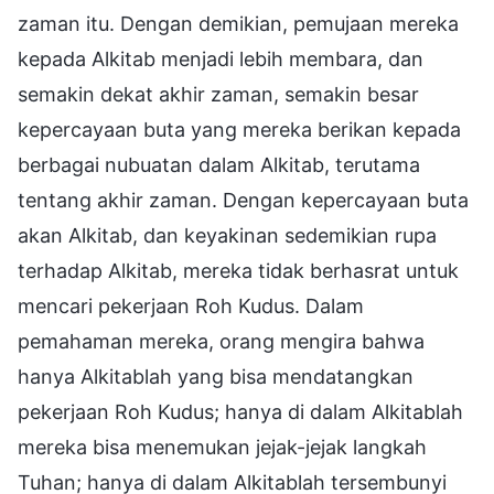
zaman itu. Dengan demikian, pemujaan mereka
kepada Alkitab menjadi lebih membara, dan
semakin dekat akhir zaman, semakin besar
kepercayaan buta yang mereka berikan kepada
berbagai nubuatan dalam Alkitab, terutama
tentang akhir zaman. Dengan kepercayaan buta
akan Alkitab, dan keyakinan sedemikian rupa
terhadap Alkitab, mereka tidak berhasrat untuk
mencari pekerjaan Roh Kudus. Dalam
pemahaman mereka, orang mengira bahwa
hanya Alkitablah yang bisa mendatangkan
pekerjaan Roh Kudus; hanya di dalam Alkitablah
mereka bisa menemukan jejak-jejak langkah
Tuhan; hanya di dalam Alkitablah tersembunyi