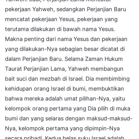
pekerjaan Yahweh, sedangkan Perjanjian Baru
mencatat pekerjaan Yesus, pekerjaan yang
terutama dilakukan di bawah nama Yesus.
Makna penting dari nama Yesus dan pekerjaan
yang dilakukan-Nya sebagian besar dicatat di
dalam Perjanjian Baru. Selama Zaman Hukum
Taurat Perjanjian Lama, Yahweh membangun
bait suci dan mezbah di Israel. Dia membimbing
kehidupan orang Israel di bumi, membuktikan
bahwa mereka adalah umat pilihan-Nya, yaitu
kelompok orang pertama yang Dia pilih di muka
bumi dan yang selaras dengan maksud-maksud-
Nya, kelompok pertama yang dipimpin-Nya
secara pribadi. Kedua belas suku Israel adalah