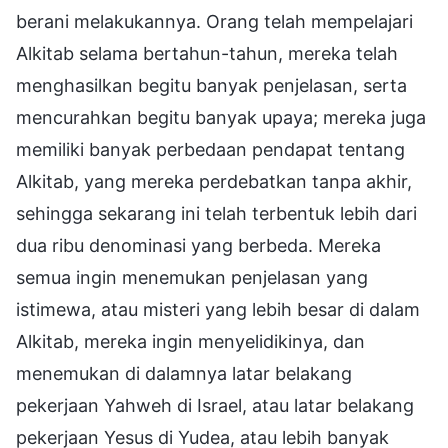
berani melakukannya. Orang telah mempelajari
Alkitab selama bertahun-tahun, mereka telah
menghasilkan begitu banyak penjelasan, serta
mencurahkan begitu banyak upaya; mereka juga
memiliki banyak perbedaan pendapat tentang
Alkitab, yang mereka perdebatkan tanpa akhir,
sehingga sekarang ini telah terbentuk lebih dari
dua ribu denominasi yang berbeda. Mereka
semua ingin menemukan penjelasan yang
istimewa, atau misteri yang lebih besar di dalam
Alkitab, mereka ingin menyelidikinya, dan
menemukan di dalamnya latar belakang
pekerjaan Yahweh di Israel, atau latar belakang
pekerjaan Yesus di Yudea, atau lebih banyak