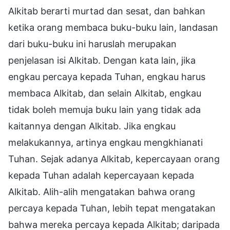
Alkitab berarti murtad dan sesat, dan bahkan
ketika orang membaca buku-buku lain, landasan
dari buku-buku ini haruslah merupakan
penjelasan isi Alkitab. Dengan kata lain, jika
engkau percaya kepada Tuhan, engkau harus
membaca Alkitab, dan selain Alkitab, engkau
tidak boleh memuja buku lain yang tidak ada
kaitannya dengan Alkitab. Jika engkau
melakukannya, artinya engkau mengkhianati
Tuhan. Sejak adanya Alkitab, kepercayaan orang
kepada Tuhan adalah kepercayaan kepada
Alkitab. Alih-alih mengatakan bahwa orang
percaya kepada Tuhan, lebih tepat mengatakan
bahwa mereka percaya kepada Alkitab; daripada