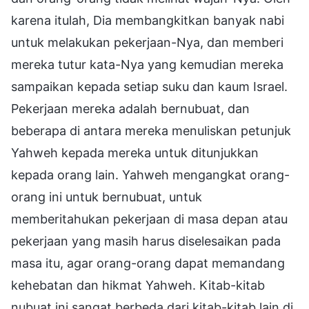
karena itulah, Dia membangkitkan banyak nabi
untuk melakukan pekerjaan-Nya, dan memberi
mereka tutur kata-Nya yang kemudian mereka
sampaikan kepada setiap suku dan kaum Israel.
Pekerjaan mereka adalah bernubuat, dan
beberapa di antara mereka menuliskan petunjuk
Yahweh kepada mereka untuk ditunjukkan
kepada orang lain. Yahweh mengangkat orang-
orang ini untuk bernubuat, untuk
memberitahukan pekerjaan di masa depan atau
pekerjaan yang masih harus diselesaikan pada
masa itu, agar orang-orang dapat memandang
kehebatan dan hikmat Yahweh. Kitab-kitab
nubuat ini sangat berbeda dari kitab-kitab lain di