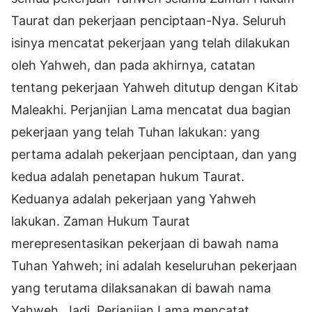
Taurat dan pekerjaan penciptaan-Nya. Seluruh
isinya mencatat pekerjaan yang telah dilakukan
oleh Yahweh, dan pada akhirnya, catatan
tentang pekerjaan Yahweh ditutup dengan Kitab
Maleakhi. Perjanjian Lama mencatat dua bagian
pekerjaan yang telah Tuhan lakukan: yang
pertama adalah pekerjaan penciptaan, dan yang
kedua adalah penetapan hukum Taurat.
Keduanya adalah pekerjaan yang Yahweh
lakukan. Zaman Hukum Taurat
merepresentasikan pekerjaan di bawah nama
Tuhan Yahweh; ini adalah keseluruhan pekerjaan
yang terutama dilaksanakan di bawah nama
Yahweh. Jadi, Perjanjian Lama mencatat