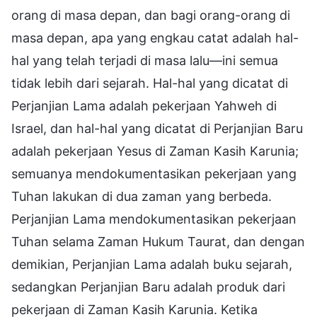
orang di masa depan, dan bagi orang-orang di
masa depan, apa yang engkau catat adalah hal-
hal yang telah terjadi di masa lalu—ini semua
tidak lebih dari sejarah. Hal-hal yang dicatat di
Perjanjian Lama adalah pekerjaan Yahweh di
Israel, dan hal-hal yang dicatat di Perjanjian Baru
adalah pekerjaan Yesus di Zaman Kasih Karunia;
semuanya mendokumentasikan pekerjaan yang
Tuhan lakukan di dua zaman yang berbeda.
Perjanjian Lama mendokumentasikan pekerjaan
Tuhan selama Zaman Hukum Taurat, dan dengan
demikian, Perjanjian Lama adalah buku sejarah,
sedangkan Perjanjian Baru adalah produk dari
pekerjaan di Zaman Kasih Karunia. Ketika