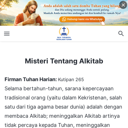
Misteri Tentang Alkitab
Misteri Tentang Alkitab
Firman Tuhan Harian:
Kutipan 265
Selama bertahun-tahun, sarana kepercayaan
tradisional orang (yaitu dalam Kekristenan, salah
satu dari tiga agama besar dunia) adalah dengan
membaca Alkitab; meninggalkan Alkitab artinya
tidak percaya kepada Tuhan, meninggalkan