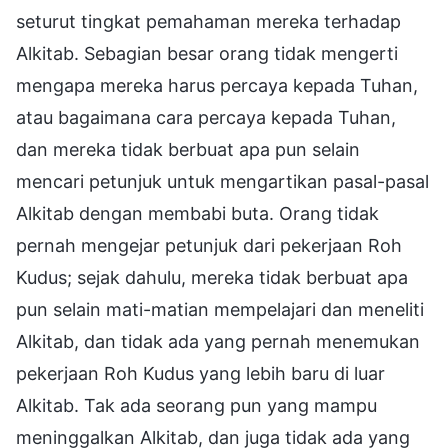
seturut tingkat pemahaman mereka terhadap
Alkitab. Sebagian besar orang tidak mengerti
mengapa mereka harus percaya kepada Tuhan,
atau bagaimana cara percaya kepada Tuhan,
dan mereka tidak berbuat apa pun selain
mencari petunjuk untuk mengartikan pasal-pasal
Alkitab dengan membabi buta. Orang tidak
pernah mengejar petunjuk dari pekerjaan Roh
Kudus; sejak dahulu, mereka tidak berbuat apa
pun selain mati-matian mempelajari dan meneliti
Alkitab, dan tidak ada yang pernah menemukan
pekerjaan Roh Kudus yang lebih baru di luar
Alkitab. Tak ada seorang pun yang mampu
meninggalkan Alkitab, dan juga tidak ada yang