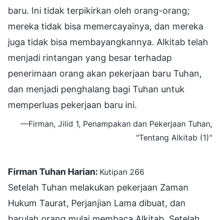
baru. Ini tidak terpikirkan oleh orang-orang;
mereka tidak bisa memercayainya, dan mereka
juga tidak bisa membayangkannya. Alkitab telah
menjadi rintangan yang besar terhadap
penerimaan orang akan pekerjaan baru Tuhan,
dan menjadi penghalang bagi Tuhan untuk
memperluas pekerjaan baru ini.
—Firman, Jilid 1, Penampakan dan Pekerjaan Tuhan,
"Tentang Alkitab (1)"
Firman Tuhan Harian:
Kutipan 266
Setelah Tuhan melakukan pekerjaan Zaman
Hukum Taurat, Perjanjian Lama dibuat, dan
barulah orang mulai membaca Alkitab. Setelah