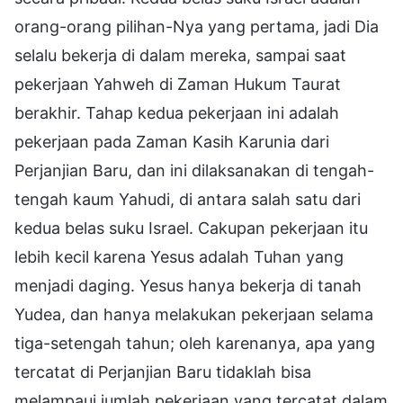
orang-orang pilihan-Nya yang pertama, jadi Dia
selalu bekerja di dalam mereka, sampai saat
pekerjaan Yahweh di Zaman Hukum Taurat
berakhir. Tahap kedua pekerjaan ini adalah
pekerjaan pada Zaman Kasih Karunia dari
Perjanjian Baru, dan ini dilaksanakan di tengah-
tengah kaum Yahudi, di antara salah satu dari
kedua belas suku Israel. Cakupan pekerjaan itu
lebih kecil karena Yesus adalah Tuhan yang
menjadi daging. Yesus hanya bekerja di tanah
Yudea, dan hanya melakukan pekerjaan selama
tiga-setengah tahun; oleh karenanya, apa yang
tercatat di Perjanjian Baru tidaklah bisa
melampaui jumlah pekerjaan yang tercatat dalam