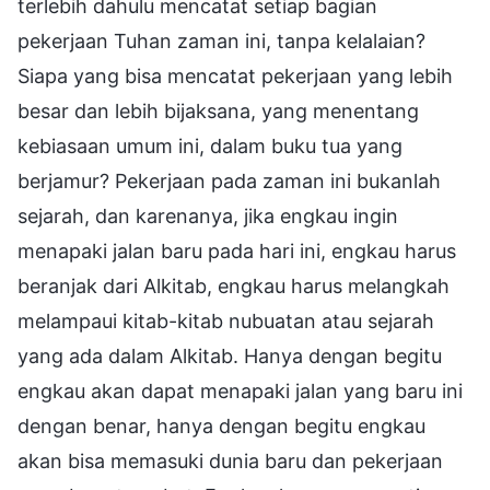
terlebih dahulu mencatat setiap bagian
pekerjaan Tuhan zaman ini, tanpa kelalaian?
Siapa yang bisa mencatat pekerjaan yang lebih
besar dan lebih bijaksana, yang menentang
kebiasaan umum ini, dalam buku tua yang
berjamur? Pekerjaan pada zaman ini bukanlah
sejarah, dan karenanya, jika engkau ingin
menapaki jalan baru pada hari ini, engkau harus
beranjak dari Alkitab, engkau harus melangkah
melampaui kitab-kitab nubuatan atau sejarah
yang ada dalam Alkitab. Hanya dengan begitu
engkau akan dapat menapaki jalan yang baru ini
dengan benar, hanya dengan begitu engkau
akan bisa memasuki dunia baru dan pekerjaan