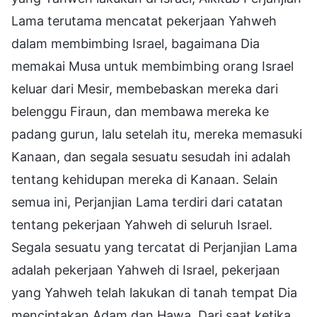
Lama terutama mencatat pekerjaan Yahweh
dalam membimbing Israel, bagaimana Dia
memakai Musa untuk membimbing orang Israel
keluar dari Mesir, membebaskan mereka dari
belenggu Firaun, dan membawa mereka ke
padang gurun, lalu setelah itu, mereka memasuki
Kanaan, dan segala sesuatu sesudah ini adalah
tentang kehidupan mereka di Kanaan. Selain
semua ini, Perjanjian Lama terdiri dari catatan
tentang pekerjaan Yahweh di seluruh Israel.
Segala sesuatu yang tercatat di Perjanjian Lama
adalah pekerjaan Yahweh di Israel, pekerjaan
yang Yahweh telah lakukan di tanah tempat Dia
menciptakan Adam dan Hawa. Dari saat ketika