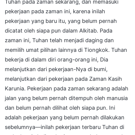
Tuhan pada zaman sekarang, dan memasuki
pekerjaan pada zaman ini, karena inilah
pekerjaan yang baru itu, yang belum pernah
dicatat oleh siapa pun dalam Alkitab. Pada
zaman ini, Tuhan telah menjadi daging dan
memilih umat pilihan lainnya di Tiongkok. Tuhan
bekerja di dalam diri orang-orang ini, Dia
melanjutkan dari pekerjaan-Nya di bumi,
melanjutkan dari pekerjaan pada Zaman Kasih
Karunia. Pekerjaan pada zaman sekarang adalah
jalan yang belum pernah ditempuh oleh manusia
dan belum pernah dilihat oleh siapa pun. Ini
adalah pekerjaan yang belum pernah dilakukan
sebelumnya—inilah pekerjaan terbaru Tuhan di