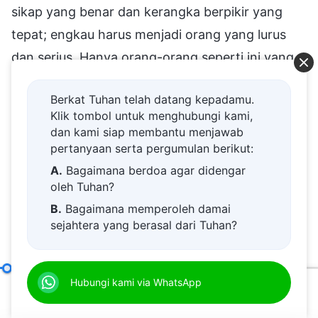
sikap yang benar dan kerangka berpikir yang
tepat; engkau harus menjadi orang yang lurus
dan serius. Hanya orang-orang seperti ini yang
dapat memperoleh kebenaran. Jika orang tidak
Berkat Tuhan telah datang kepadamu.
punya rasa malu, dan tetap mati rasa dan tidak
Klik tombol untuk menghubungi kami,
menyadari di dalam hatinya ketika mereka sudah
dan kami siap membantu menjawab
melakukan banyak hal jahat, banyak hal yang
pertanyaan serta pergumulan berikut:
memberontak terhadap Tuhan dan melanggar
A.
Bagaimana berdoa agar didengar
oleh Tuhan?
kebenaran, menganggapnya bukan masalah
B.
Bagaimana memperoleh damai
besar—apakah kebenaran ada gunanya bagi
sejahtera yang berasal dari Tuhan?
mereka? Tidak ada gunanya sama sekali.
C.
Saya memiliki permohonan doa.
Kebenaran tidak berpengaruh apa pun kepada
D.
Belajar firman Tuhan dan semakin
Bab Delapan: Mereka akan Membuat Orang Lain Hanya Tunduk kepada Mereka, Bukan kepada Kebenaran atau Tuhan (Bagian Dua)
Hubungi kami via WhatsApp
mereka, dan tidak dapat mengekang mereka,
dekat kepada Tuhan.
00:20
51:11
menegur mereka, membimbing mereka, atau
E.
Bagaimana menyambut kedatangan