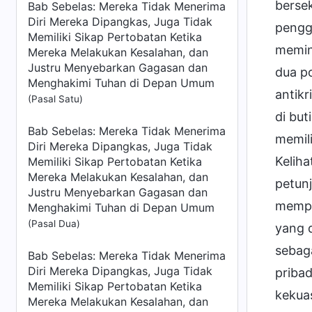
berse
Bab Sebelas: Mereka Tidak Menerima
Diri Mereka Dipangkas, Juga Tidak
pengg
Memiliki Sikap Pertobatan Ketika
memin
Mereka Melakukan Kesalahan, dan
Justru Menyebarkan Gagasan dan
dua po
Menghakimi Tuhan di Depan Umum
antikr
(Pasal Satu)
di but
Bab Sebelas: Mereka Tidak Menerima
memili
Diri Mereka Dipangkas, Juga Tidak
Kelih
Memiliki Sikap Pertobatan Ketika
Mereka Melakukan Kesalahan, dan
petunj
Justru Menyebarkan Gagasan dan
mempe
Menghakimi Tuhan di Depan Umum
(Pasal Dua)
yang d
sebag
Bab Sebelas: Mereka Tidak Menerima
Diri Mereka Dipangkas, Juga Tidak
priba
Memiliki Sikap Pertobatan Ketika
kekuas
Mereka Melakukan Kesalahan, dan