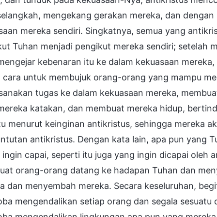
selangkah, mengekang gerakan mereka, dan dengan 
saan mereka sendiri. Singkatnya, semua yang antikr
kut Tuhan menjadi pengikut mereka sendiri; setela
 mengejar kebenaran itu ke dalam kekuasaan mereka
a cara untuk membujuk orang-orang yang mampu men
sanakan tugas ke dalam kekuasaan mereka, membuat
mereka katakan, dan membuat mereka hidup, bertinda
tu menurut keinginan antikristus, sehingga mereka a
ntutan antikristus. Dengan kata lain, apa pun yang 
ingin capai, seperti itu juga yang ingin dicapai oleh 
at orang-orang datang ke hadapan Tuhan dan meny
a dan menyembah mereka. Secara keseluruhan, begitu
ba mengendalikan setiap orang dan segala sesuatu 
ba mengendalikan lingkungan apa pun yang mereka 