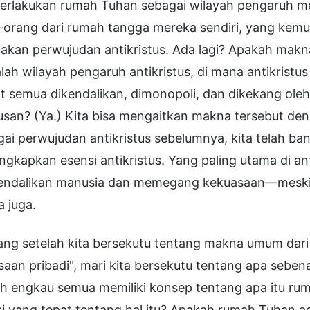
rlakukan rumah Tuhan sebagai wilayah pengaruh me
orang dari rumah tangga mereka sendiri, yang kemud
kan perwujudan antikristus. Ada lagi? Apakah makna
alah wilayah pengaruh antikristus, di mana antikrist
 semua dikendalikan, dimonopoli, dan dikekang oleh 
san? (Ya.) Kita bisa mengaitkan makna tersebut deng
ai perwujudan antikristus sebelumnya, kita telah b
gkapkan esensi antikristus. Yang paling utama di an
ndalikan manusia dan memegang kekuasaan—meskipu
a juga.
ang setelah kita bersekutu tentang makna umum dari
saan pribadi", mari kita bersekutu tentang apa seb
h engkau semua memiliki konsep tentang apa itu r
si yang tepat tentang hal itu? Apakah rumah Tuhan 