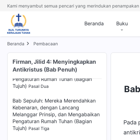
Enam)
Pasal Empat
Kami menyambut semua pencari yang merindukan penampakan 
Bab Sepuluh: Mereka Merendahkan
Kebenaran, dengan Lancang
Beranda
Buku
Melanggar Prinsip, dan Mengabaikan
Pengaturan Rumah Tuhan (Bagian
Tujuh)
Beranda
Pembacaan
Pasal Satu
Bab Sepuluh: Mereka Merendahkan
Firman, Jilid 4: Menyingkapkan
Kebenaran, dengan Lancang
Antikristus (Bab Penuh)
Melanggar Prinsip, dan Mengabaikan
Pengaturan Rumah Tuhan (Bagian
Tujuh)
Pasal Dua
Bab
Bab Sepuluh: Mereka Merendahkan
Kebenaran, dengan Lancang
Melanggar Prinsip, dan Mengabaikan
Pengaturan Rumah Tuhan (Bagian
Pada p
Tujuh)
Pasal Tiga
antikr