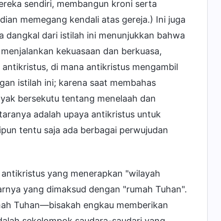
reka sendiri, membangun kroni serta
ian memegang kendali atas gereja.) Ini juga
 dangkal dari istilah ini menunjukkan bahwa
us menjalankan kekuasaan dan berkuasa,
antikristus, di mana antikristus mengambil
an istilah ini; karena saat membahas
anyak bersekutu tentang menelaah dan
taranya adalah upaya antikristus untuk
n tentu saja ada berbagai perwujudan
 antikristus yang menerapkan "wilayah
enarnya yang dimaksud dengan "rumah Tuhan".
umah Tuhan—bisakah engkau memberikan
adalah sekelompok saudara-saudari yang