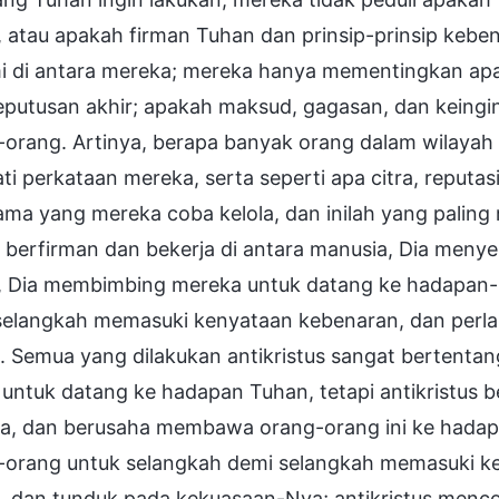
 atau apakah firman Tuhan dan prinsip-prinsip kebe
mi di antara mereka; mereka hanya mementingkan a
eputusan akhir; apakah maksud, gagasan, dan keingi
-orang. Artinya, berapa banyak orang dalam wilay
i perkataan mereka, serta seperti apa citra, reputasi
ama yang mereka coba kelola, dan inilah yang paling
 berfirman dan bekerja di antara manusia, Dia men
, Dia membimbing mereka untuk datang ke hadapan
selangkah memasuki kenyataan kebenaran, dan perl
. Semua yang dilakukan antikristus sangat bertenta
 untuk datang ke hadapan Tuhan, tetapi antikristus
a, dan berusaha membawa orang-orang ini ke hadapa
-orang untuk selangkah demi selangkah memasuki 
, dan tunduk pada kekuasaan-Nya; antikristus menc