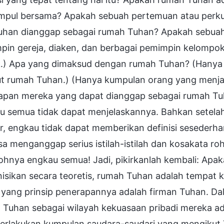
mpul bersama? Apakah sebuah pertemuan atau perku
uhan dianggap sebagai rumah Tuhan? Apakah sebuah
pin gereja, diaken, dan berbagai pemimpin kelompo
k.) Apa yang dimaksud dengan rumah Tuhan? (Hanya 
ut rumah Tuhan.) (Hanya kumpulan orang yang menj
apan mereka yang dapat dianggap sebagai rumah Tuha
u semua tidak dapat menjelaskannya. Bahkan setela
, engkau tidak dapat memberikan definisi sesederha
sa menganggap serius istilah-istilah dan kosakata r
ohnya engkau semua! Jadi, pikirkanlah kembali: Apa
inisikan secara teoretis, rumah Tuhan adalah tempa
yang prinsip penerapannya adalah firman Tuhan. Dal
 Tuhan sebagai wilayah kekuasaan pribadi mereka a
rlakukan kumpulan saudara-saudari yang mengikut T