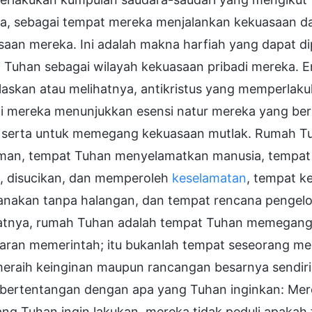
a, sebagai tempat mereka menjalankan kekuasaan da
saan mereka. Ini adalah makna harfiah yang dapat di
 Tuhan sebagai wilayah kekuasaan pribadi mereka. E
laskan atau melihatnya, antikristus yang memperlak
di mereka menunjukkan esensi natur mereka yang b
 serta untuk memegang kekuasaan mutlak. Rumah Tu
rman, tempat Tuhan menyelamatkan manusia, tempat 
, disucikan, dan memperoleh
keselamatan
, tempat 
anakan tanpa halangan, dan tempat rencana pengelol
atnya, rumah Tuhan adalah tempat Tuhan memegang 
aran memerintah; itu bukanlah tempat seseorang men
eraih keinginan maupun rancangan besarnya sendiri.
u bertentangan dengan apa yang Tuhan inginkan: Me
ng Tuhan ingin lakukan, mereka tidak peduli apakah