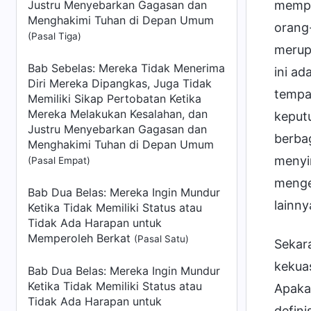
Justru Menyebarkan Gagasan dan
mempe
Menghakimi Tuhan di Depan Umum
orang-
(Pasal Tiga)
merupa
Bab Sebelas: Mereka Tidak Menerima
ini ad
Diri Mereka Dipangkas, Juga Tidak
tempat
Memiliki Sikap Pertobatan Ketika
Mereka Melakukan Kesalahan, dan
keputu
Justru Menyebarkan Gagasan dan
berbag
Menghakimi Tuhan di Depan Umum
menyin
(Pasal Empat)
menge
Bab Dua Belas: Mereka Ingin Mundur
lainny
Ketika Tidak Memiliki Status atau
Tidak Ada Harapan untuk
Memperoleh Berkat
(Pasal Satu)
Sekar
kekua
Bab Dua Belas: Mereka Ingin Mundur
Ketika Tidak Memiliki Status atau
Apaka
Tidak Ada Harapan untuk
defini