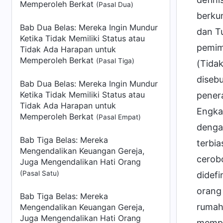
Memperoleh Berkat
(Pasal Dua)
berku
Bab Dua Belas: Mereka Ingin Mundur
dan T
Ketika Tidak Memiliki Status atau
pemim
Tidak Ada Harapan untuk
Memperoleh Berkat
(Pasal Tiga)
(Tida
diseb
Bab Dua Belas: Mereka Ingin Mundur
Ketika Tidak Memiliki Status atau
pener
Tidak Ada Harapan untuk
Engka
Memperoleh Berkat
(Pasal Empat)
dengar
Bab Tiga Belas: Mereka
terbia
Mengendalikan Keuangan Gereja,
cerob
Juga Mengendalikan Hati Orang
(Pasal Satu)
didef
orang 
Bab Tiga Belas: Mereka
rumah
Mengendalikan Keuangan Gereja,
Juga Mengendalikan Hati Orang
mempe