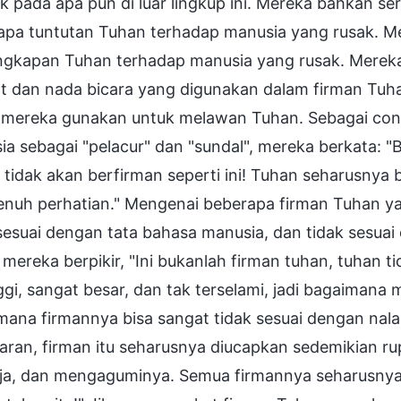
ik pada apa pun di luar lingkup ini. Mereka bahkan
apa tuntutan Tuhan terhadap manusia yang rusak. 
ngkapan Tuhan terhadap manusia yang rusak. Mereka 
at dan nada bicara yang digunakan dalam firman Tu
 mereka gunakan untuk melawan Tuhan. Sebagai con
a sebagai "pelacur" dan "sundal", mereka berkata: "B
tidak akan berfirman seperti ini! Tuhan seharusnya 
enuh perhatian." Mengenai beberapa firman Tuhan ya
sesuai dengan tata bahasa manusia, dan tidak sesua
 mereka berpikir, "Ini bukanlah firman tuhan, tuhan ti
ggi, sangat besar, dan tak terselami, jadi bagaimana
ana firmannya bisa sangat tidak sesuai dengan nala
aran, firman itu seharusnya diucapkan sedemikian 
a, dan mengaguminya. Semua firmannya seharusnya 