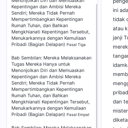
Menonjolkan Diri dan Memuaskan
penge
Kepentingan dan Ambisi Mereka
ini ad
Sendiri; Mereka Tidak Pernah
Mempertimbangkan Kepentingan
tidak
Rumah Tuhan, dan Bahkan
atau k
Mengkhianati Kepentingan Tersebut,
janji
Menukarkannya dengan Kemuliaan
Pribadi (Bagian Delapan)
Pasal Tiga
merek
tanga
Bab Sembilan: Mereka Melaksanakan
Tugas Mereka Hanya untuk
idamk
Menonjolkan Diri dan Memuaskan
memba
Kepentingan dan Ambisi Mereka
Sendiri; Mereka Tidak Pernah
mengg
Mempertimbangkan Kepentingan
pribad
Rumah Tuhan, dan Bahkan
dan t
Mengkhianati Kepentingan Tersebut,
Menukarkannya dengan Kemuliaan
miste
Pribadi (Bagian Delapan)
Pasal Empat
diketa
Bab Sembilan: Mereka Melaksanakan