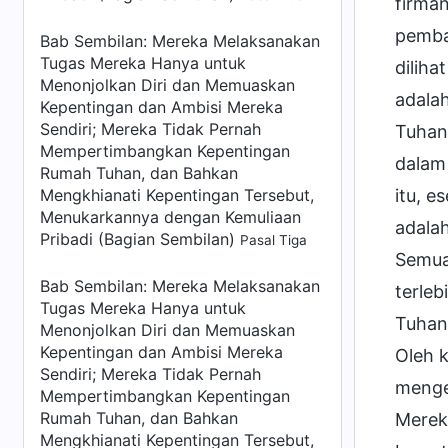
firman
pemba
Bab Sembilan: Mereka Melaksanakan
Tugas Mereka Hanya untuk
diliha
Menonjolkan Diri dan Memuaskan
adala
Kepentingan dan Ambisi Mereka
Sendiri; Mereka Tidak Pernah
Tuhan
Mempertimbangkan Kepentingan
dalam
Rumah Tuhan, dan Bahkan
Mengkhianati Kepentingan Tersebut,
itu, e
Menukarkannya dengan Kemuliaan
adala
Pribadi (Bagian Sembilan)
Pasal Tiga
Semua
Bab Sembilan: Mereka Melaksanakan
terleb
Tugas Mereka Hanya untuk
Tuhan,
Menonjolkan Diri dan Memuaskan
Kepentingan dan Ambisi Mereka
Oleh k
Sendiri; Mereka Tidak Pernah
menge
Mempertimbangkan Kepentingan
Rumah Tuhan, dan Bahkan
Merek
Mengkhianati Kepentingan Tersebut,