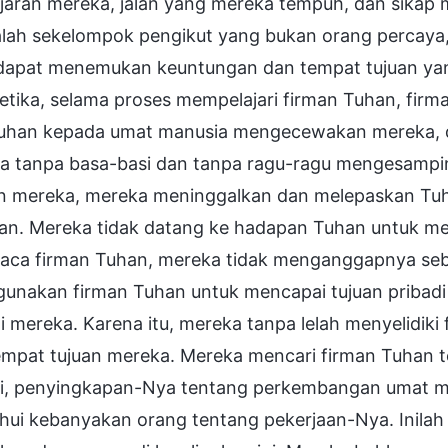
jaran mereka, jalan yang mereka tempuh, dan sikap 
alah sekelompok pengikut yang bukan orang percaya, 
 dapat menemukan keuntungan dan tempat tujuan yan
etika, selama proses mempelajari firman Tuhan, firm
 Tuhan kepada umat manusia mengecewakan mereka, d
a tanpa basa-basi dan tanpa ragu-ragu mengesampi
n mereka, mereka meninggalkan dan melepaskan Tuh
an. Mereka tidak datang ke hadapan Tuhan untuk m
ca firman Tuhan, mereka tidak menganggapnya seba
unakan firman Tuhan untuk mencapai tujuan pribad
i mereka. Karena itu, mereka tanpa lelah menyelidi
empat tujuan mereka. Mereka mencari firman Tuhan 
ri, penyingkapan-Nya tentang perkembangan umat ma
hui kebanyakan orang tentang pekerjaan-Nya. Inilah 