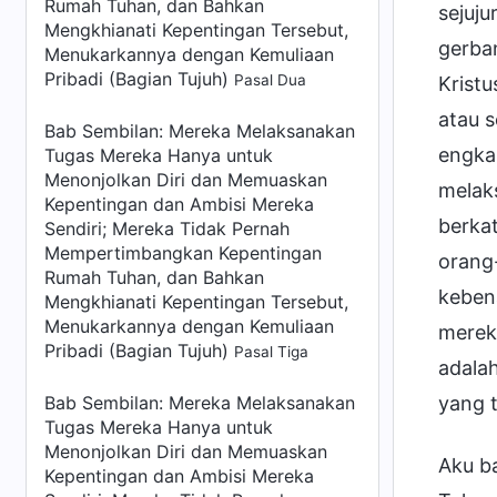
Rumah Tuhan, dan Bahkan
sejuju
Mengkhianati Kepentingan Tersebut,
gerban
Menukarkannya dengan Kemuliaan
Pribadi (Bagian Tujuh)
Pasal Dua
Krist
atau 
Bab Sembilan: Mereka Melaksanakan
engka
Tugas Mereka Hanya untuk
Menonjolkan Diri dan Memuaskan
melaks
Kepentingan dan Ambisi Mereka
berka
Sendiri; Mereka Tidak Pernah
Mempertimbangkan Kepentingan
orang
Rumah Tuhan, dan Bahkan
keben
Mengkhianati Kepentingan Tersebut,
Menukarkannya dengan Kemuliaan
mereka
Pribadi (Bagian Tujuh)
Pasal Tiga
adala
Bab Sembilan: Mereka Melaksanakan
yang t
Tugas Mereka Hanya untuk
Menonjolkan Diri dan Memuaskan
Aku b
Kepentingan dan Ambisi Mereka