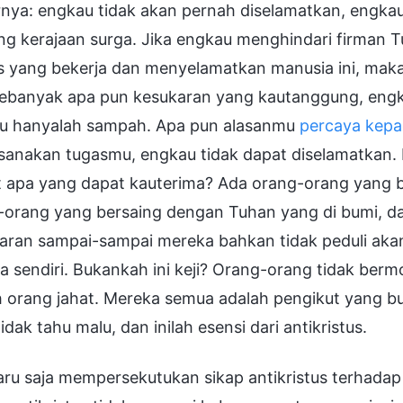
rnya: engkau tidak akan pernah diselamatkan, engkau
g kerajaan surga. Jika engkau menghindari firman T
us yang bekerja dan menyelamatkan manusia ini, mak
sebanyak apa pun kesukaran yang kautanggung, eng
u hanyalah sampah. Apa pun alasanmu
percaya kep
anakan tugasmu, engkau tidak dapat diselamatkan. D
t apa yang dapat kauterima? Ada orang-orang yang b
-orang yang bersaing dengan Tuhan yang di bumi, d
aran sampai-sampai mereka bahkan tidak peduli akan
 sendiri. Bukankah ini keji? Orang-orang tidak bermor
h orang jahat. Mereka semua adalah pengikut yang b
idak tahu malu, dan inilah esensi dari antikristus.
aru saja mempersekutukan sikap antikristus terhada