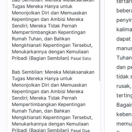
tertar
Tugas Mereka Hanya untuk
beber
Menonjolkan Diri dan Memuaskan
Kepentingan dan Ambisi Mereka
penyi
Sendiri; Mereka Tidak Pernah
kalim
Mempertimbangkan Kepentingan
Rumah Tuhan, dan Bahkan
dapat
Mengkhianati Kepentingan Tersebut,
manusi
Menukarkannya dengan Kemuliaan
Tuhan 
Pribadi (Bagian Sembilan)
Pasal Satu
dan p
Bab Sembilan: Mereka Melaksanakan
tidak 
Tugas Mereka Hanya untuk
Menonjolkan Diri dan Memuaskan
rusak,
Kepentingan dan Ambisi Mereka
tertin
Sendiri; Mereka Tidak Pernah
Mempertimbangkan Kepentingan
Bagaim
Rumah Tuhan, dan Bahkan
keben
Mengkhianati Kepentingan Tersebut,
memuj
Menukarkannya dengan Kemuliaan
Pribadi (Bagian Sembilan)
Pasal Dua