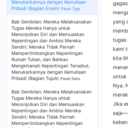
Menukarkannya dengan Kemuliaan
gagasa
Pribadi (Bagian Enam)
Pasal Tiga
menga
yang 
Bab Sembilan: Mereka Melaksanakan
Tugas Mereka Hanya untuk
membe
Menonjolkan Diri dan Memuaskan
tugas
Kepentingan dan Ambisi Mereka
Sendiri; Mereka Tidak Pernah
kami 
Mempertimbangkan Kepentingan
kita l
Rumah Tuhan, dan Bahkan
Mengkhianati Kepentingan Tersebut,
mener
Menukarkannya dengan Kemuliaan
untuk
Pribadi (Bagian Tujuh)
Pasal Satu
Nya. N
Bab Sembilan: Mereka Melaksanakan
mereka
Tugas Mereka Hanya untuk
Jika e
Menonjolkan Diri dan Memuaskan
Kepentingan dan Ambisi Mereka
saja—
Sendiri; Mereka Tidak Pernah
keben
Mempertimbangkan Kepentingan