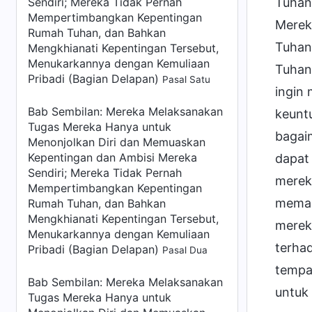
Sendiri; Mereka Tidak Pernah
Tuhan,
Mempertimbangkan Kepentingan
Merek
Rumah Tuhan, dan Bahkan
Tuhan
Mengkhianati Kepentingan Tersebut,
Menukarkannya dengan Kemuliaan
Tuhan
Pribadi (Bagian Delapan)
Pasal Satu
ingin
Bab Sembilan: Mereka Melaksanakan
keunt
Tugas Mereka Hanya untuk
bagai
Menonjolkan Diri dan Memuaskan
Kepentingan dan Ambisi Mereka
dapat 
Sendiri; Mereka Tidak Pernah
mereka
Mempertimbangkan Kepentingan
meman
Rumah Tuhan, dan Bahkan
Mengkhianati Kepentingan Tersebut,
merek
Menukarkannya dengan Kemuliaan
terha
Pribadi (Bagian Delapan)
Pasal Dua
tempa
Bab Sembilan: Mereka Melaksanakan
untuk
Tugas Mereka Hanya untuk