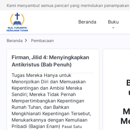
Tugas Mereka Hanya untuk
Kami menyambut semua pencari yang merindukan penampakan 
Menonjolkan Diri dan Memuaskan
Kepentingan dan Ambisi Mereka
Beranda
Buku
Sendiri; Mereka Tidak Pernah
Mempertimbangkan Kepentingan
Rumah Tuhan, dan Bahkan
Beranda
Pembacaan
Mengkhianati Kepentingan Tersebut,
Menukarkannya dengan Kemuliaan
Pribadi (Bagian Lima)
Pasal Empat
Firman, Jilid 4: Menyingkapkan
Antikristus (Bab Penuh)
Bab Sembilan: Mereka Melaksanakan
Tugas Mereka Hanya untuk
Menonjolkan Diri dan Memuaskan
Kepentingan dan Ambisi Mereka
Sendiri; Mereka Tidak Pernah
Mempertimbangkan Kepentingan
Rumah Tuhan, dan Bahkan
M
Mengkhianati Kepentingan Tersebut,
Me
Menukarkannya dengan Kemuliaan
Pribadi (Bagian Enam)
Pasal Satu