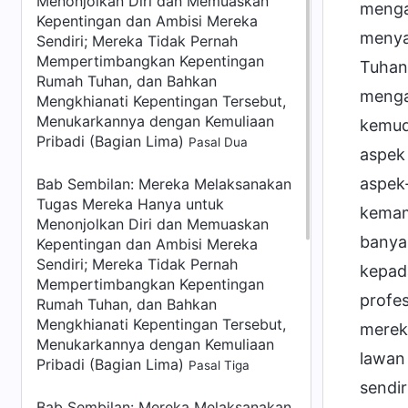
Menonjolkan Diri dan Memuaskan
mengam
Kepentingan dan Ambisi Mereka
menya
Sendiri; Mereka Tidak Pernah
Mempertimbangkan Kepentingan
Tuhan
Rumah Tuhan, dan Bahkan
menga
Mengkhianati Kepentingan Tersebut,
Menukarkannya dengan Kemuliaan
kemud
Pribadi (Bagian Lima)
Pasal Dua
aspek
aspek-
Bab Sembilan: Mereka Melaksanakan
Tugas Mereka Hanya untuk
kemam
Menonjolkan Diri dan Memuaskan
banyak
Kepentingan dan Ambisi Mereka
Sendiri; Mereka Tidak Pernah
kepada
Mempertimbangkan Kepentingan
profe
Rumah Tuhan, dan Bahkan
Mengkhianati Kepentingan Tersebut,
merek
Menukarkannya dengan Kemuliaan
lawan
Pribadi (Bagian Lima)
Pasal Tiga
sendi
Bab Sembilan: Mereka Melaksanakan