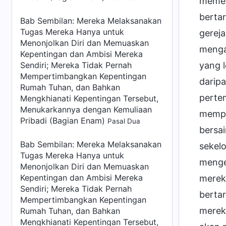
memeg
berta
Bab Sembilan: Mereka Melaksanakan
Tugas Mereka Hanya untuk
gereja
Menonjolkan Diri dan Memuaskan
menga
Kepentingan dan Ambisi Mereka
Sendiri; Mereka Tidak Pernah
yang 
Mempertimbangkan Kepentingan
daripa
Rumah Tuhan, dan Bahkan
perte
Mengkhianati Kepentingan Tersebut,
Menukarkannya dengan Kemuliaan
mempe
Pribadi (Bagian Enam)
Pasal Dua
bersa
Bab Sembilan: Mereka Melaksanakan
sekel
Tugas Mereka Hanya untuk
menge
Menonjolkan Diri dan Memuaskan
Kepentingan dan Ambisi Mereka
merek
Sendiri; Mereka Tidak Pernah
bertar
Mempertimbangkan Kepentingan
mereka
Rumah Tuhan, dan Bahkan
Mengkhianati Kepentingan Tersebut,