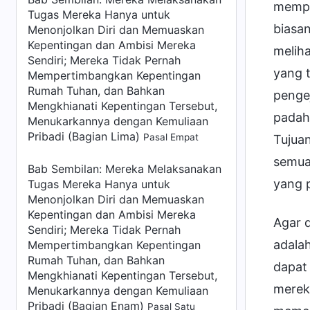
mempe
Tugas Mereka Hanya untuk
biasa
Menonjolkan Diri dan Memuaskan
Kepentingan dan Ambisi Mereka
melih
Sendiri; Mereka Tidak Pernah
yang t
Mempertimbangkan Kepentingan
Rumah Tuhan, dan Bahkan
pengej
Mengkhianati Kepentingan Tersebut,
padaha
Menukarkannya dengan Kemuliaan
Pribadi (Bagian Lima)
Pasal Empat
Tujua
semua
Bab Sembilan: Mereka Melaksanakan
yang p
Tugas Mereka Hanya untuk
Menonjolkan Diri dan Memuaskan
Kepentingan dan Ambisi Mereka
Agar d
Sendiri; Mereka Tidak Pernah
adala
Mempertimbangkan Kepentingan
Rumah Tuhan, dan Bahkan
dapat
Mengkhianati Kepentingan Tersebut,
merek
Menukarkannya dengan Kemuliaan
Pribadi (Bagian Enam)
Pasal Satu