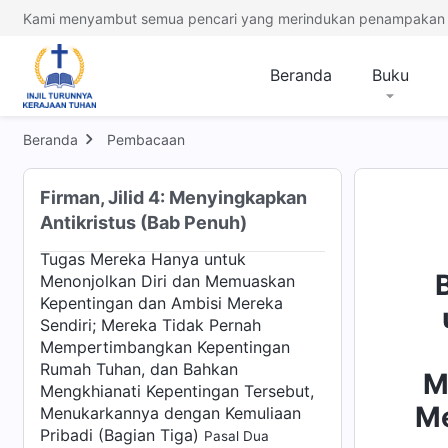
Tugas Mereka Hanya untuk
Kami menyambut semua pencari yang merindukan penampakan 
Menonjolkan Diri dan Memuaskan
Kepentingan dan Ambisi Mereka
Beranda
Buku
Sendiri; Mereka Tidak Pernah
Mempertimbangkan Kepentingan
Rumah Tuhan, dan Bahkan
Beranda
Pembacaan
Mengkhianati Kepentingan Tersebut,
Menukarkannya dengan Kemuliaan
Pribadi (Bagian Tiga)
Pasal Satu
Firman, Jilid 4: Menyingkapkan
Antikristus (Bab Penuh)
Bab Sembilan: Mereka Melaksanakan
Tugas Mereka Hanya untuk
Menonjolkan Diri dan Memuaskan
Kepentingan dan Ambisi Mereka
Sendiri; Mereka Tidak Pernah
Mempertimbangkan Kepentingan
Rumah Tuhan, dan Bahkan
M
Mengkhianati Kepentingan Tersebut,
Me
Menukarkannya dengan Kemuliaan
Pribadi (Bagian Tiga)
Pasal Dua