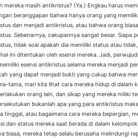
h mereka masih antikristus? (Ya.) Engkau harus mem
angan beranggapan bahwa hanya orang yang memiliki 
istus dan menjadi antikristus, atau bahwa orang bias
istus. Sebenarnya, cakupannya sangat besar. Siapa pu
istus, tidak soal apakah dia memiliki status atau tid
 hal ini ditentukan oleh esensi mereka. Jadi, perwuj
emiliki esensi antikristus selama mereka menjadi pe
ah yang dapat menjadi bukti yang cukup bahwa mere
ma-tama, mari kita lihat cara mereka hidup di dala
lakukan orang lain, dan sikap yang mereka miliki t
persekutukan bukanlah apa yang para antikristus ma
a tinggal, atau bagaimana cara mereka bepergian, m
asi dan status mereka saat berada di dalam kelompok
a biasa, mereka tetap selalu berusaha melindungi rep