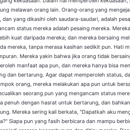
ang kekuasaan. Dalam hal memperoleh kekuasaan, me
rung melawan orang lain. Orang-orang yang mengejar
, dan yang dikasihi oleh saudara-saudari, adalah pe
ncam status mereka adalah pesaing mereka. Mereka
lebih kuat daripada mereka; dan mereka bersaing me
da mereka, tanpa merasa kasihan sedikit pun. Hati 
mpuran. Mereka yakin bahwa jika orang tidak bersai
roleh manfaat apa pun, dan mereka hanya bisa me
ing dan bertarung. Agar dapat memperoleh status, d
ompok orang, mereka melakukan apa pun untuk bersai
cualikan seorang pun yang mengancam status mereka
a penuh dengan hasrat untuk bertarung, dan bahkan 
ung. Mereka sering kali berkata, "Dapatkah aku meng
?" Siapa pun yang fasih berbicara dan mampu berbica