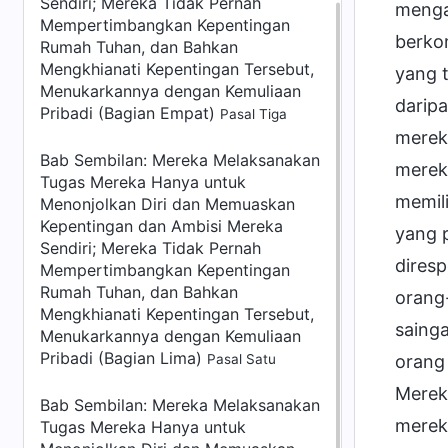
Sendiri; Mereka Tidak Pernah
menga
Mempertimbangkan Kepentingan
berkom
Rumah Tuhan, dan Bahkan
Mengkhianati Kepentingan Tersebut,
yang t
Menukarkannya dengan Kemuliaan
daripa
Pribadi (Bagian Empat)
Pasal Tiga
merek
Bab Sembilan: Mereka Melaksanakan
mereka
Tugas Mereka Hanya untuk
memili
Menonjolkan Diri dan Memuaskan
Kepentingan dan Ambisi Mereka
yang p
Sendiri; Mereka Tidak Pernah
diresp
Mempertimbangkan Kepentingan
Rumah Tuhan, dan Bahkan
orang-
Mengkhianati Kepentingan Tersebut,
saing
Menukarkannya dengan Kemuliaan
Pribadi (Bagian Lima)
Pasal Satu
orang 
Merek
Bab Sembilan: Mereka Melaksanakan
merek
Tugas Mereka Hanya untuk