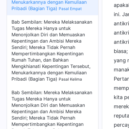
Menukarkannya dengan Kemuliaan
apaka
Pribadi (Bagian Tiga)
Pasal Empat
ini. J
Bab Sembilan: Mereka Melaksanakan
antikr
Tugas Mereka Hanya untuk
antikr
Menonjolkan Diri dan Memuaskan
Kepentingan dan Ambisi Mereka
antikr
Sendiri; Mereka Tidak Pernah
biasa;
Mempertimbangkan Kepentingan
Rumah Tuhan, dan Bahkan
yang m
Mengkhianati Kepentingan Tersebut,
manak
Menukarkannya dengan Kemuliaan
Perta
Pribadi (Bagian Tiga)
Pasal Kelima
memper
Bab Sembilan: Mereka Melaksanakan
kita 
Tugas Mereka Hanya untuk
Menonjolkan Diri dan Memuaskan
merek
Kepentingan dan Ambisi Mereka
reput
Sendiri; Mereka Tidak Pernah
Mempertimbangkan Kepentingan
percay