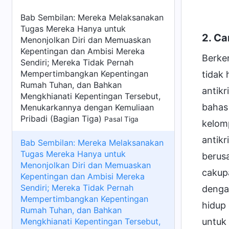
Bab Sembilan: Mereka Melaksanakan
Tugas Mereka Hanya untuk
2. Ca
Menonjolkan Diri dan Memuaskan
Kepentingan dan Ambisi Mereka
Berken
Sendiri; Mereka Tidak Pernah
Mempertimbangkan Kepentingan
tidak
Rumah Tuhan, dan Bahkan
antikr
Mengkhianati Kepentingan Tersebut,
bahas
Menukarkannya dengan Kemuliaan
Pribadi (Bagian Tiga)
Pasal Tiga
kelomp
antik
Bab Sembilan: Mereka Melaksanakan
Tugas Mereka Hanya untuk
berusa
Menonjolkan Diri dan Memuaskan
cakupa
Kepentingan dan Ambisi Mereka
Sendiri; Mereka Tidak Pernah
dengan
Mempertimbangkan Kepentingan
hidup
Rumah Tuhan, dan Bahkan
Mengkhianati Kepentingan Tersebut,
untuk 