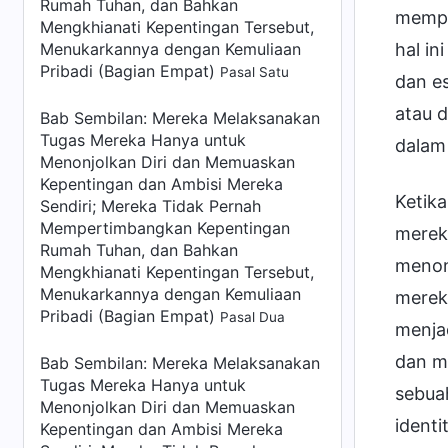
Rumah Tuhan, dan Bahkan
memper
Mengkhianati Kepentingan Tersebut,
Menukarkannya dengan Kemuliaan
hal i
Pribadi (Bagian Empat)
Pasal Satu
dan es
atau d
Bab Sembilan: Mereka Melaksanakan
Tugas Mereka Hanya untuk
dalam 
Menonjolkan Diri dan Memuaskan
Kepentingan dan Ambisi Mereka
Ketika
Sendiri; Mereka Tidak Pernah
Mempertimbangkan Kepentingan
mereka
Rumah Tuhan, dan Bahkan
menon
Mengkhianati Kepentingan Tersebut,
Menukarkannya dengan Kemuliaan
mereka
Pribadi (Bagian Empat)
Pasal Dua
menjad
dan m
Bab Sembilan: Mereka Melaksanakan
Tugas Mereka Hanya untuk
sebua
Menonjolkan Diri dan Memuaskan
identi
Kepentingan dan Ambisi Mereka