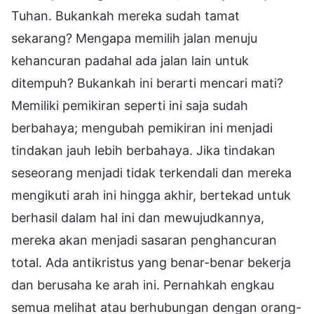
Tuhan. Bukankah mereka sudah tamat
sekarang? Mengapa memilih jalan menuju
kehancuran padahal ada jalan lain untuk
ditempuh? Bukankah ini berarti mencari mati?
Memiliki pemikiran seperti ini saja sudah
berbahaya; mengubah pemikiran ini menjadi
tindakan jauh lebih berbahaya. Jika tindakan
seseorang menjadi tidak terkendali dan mereka
mengikuti arah ini hingga akhir, bertekad untuk
berhasil dalam hal ini dan mewujudkannya,
mereka akan menjadi sasaran penghancuran
total. Ada antikristus yang benar-benar bekerja
dan berusaha ke arah ini. Pernahkah engkau
semua melihat atau berhubungan dengan orang-