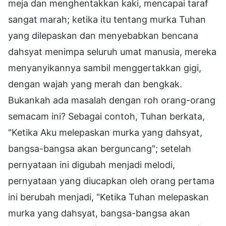
meja dan menghentakkan kaki, mencapai taraf
sangat marah; ketika itu tentang murka Tuhan
yang dilepaskan dan menyebabkan bencana
dahsyat menimpa seluruh umat manusia, mereka
menyanyikannya sambil menggertakkan gigi,
dengan wajah yang merah dan bengkak.
Bukankah ada masalah dengan roh orang-orang
semacam ini? Sebagai contoh, Tuhan berkata,
"Ketika Aku melepaskan murka yang dahsyat,
bangsa-bangsa akan berguncang"; setelah
pernyataan ini digubah menjadi melodi,
pernyataan yang diucapkan oleh orang pertama
ini berubah menjadi, "Ketika Tuhan melepaskan
murka yang dahsyat, bangsa-bangsa akan