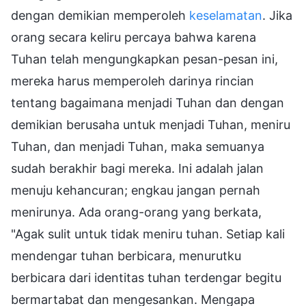
dengan demikian memperoleh
keselamatan
. Jika
orang secara keliru percaya bahwa karena
Tuhan telah mengungkapkan pesan-pesan ini,
mereka harus memperoleh darinya rincian
tentang bagaimana menjadi Tuhan dan dengan
demikian berusaha untuk menjadi Tuhan, meniru
Tuhan, dan menjadi Tuhan, maka semuanya
sudah berakhir bagi mereka. Ini adalah jalan
menuju kehancuran; engkau jangan pernah
menirunya. Ada orang-orang yang berkata,
"Agak sulit untuk tidak meniru tuhan. Setiap kali
mendengar tuhan berbicara, menurutku
berbicara dari identitas tuhan terdengar begitu
bermartabat dan mengesankan. Mengapa