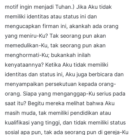
motif ingin menjadi Tuhan.) Jika Aku tidak
memiliki identitas atau status ini dan
mengucapkan firman ini, akankah ada orang
yang meniru-Ku? Tak seorang pun akan
memedulikan-Ku, tak seorang pun akan
menghormati-Ku; bukankah inilah
kenyataannya? Ketika Aku tidak memiliki
identitas dan status ini, Aku juga berbicara dan
menyampaikan persekutuan kepada orang-
orang. Siapa yang menganggap-Ku serius pada
saat itu? Begitu mereka melihat bahwa Aku
masih muda, tak memiliki pendidikan atau
kualifikasi yang tinggi, dan tidak memiliki status
sosial apa pun, tak ada seorang pun di gereja-Ku