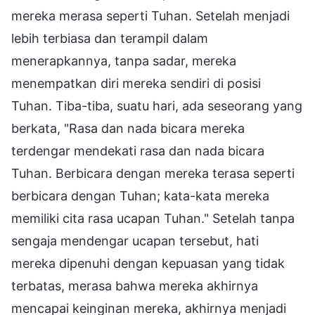
mereka merasa seperti Tuhan. Setelah menjadi
lebih terbiasa dan terampil dalam
menerapkannya, tanpa sadar, mereka
menempatkan diri mereka sendiri di posisi
Tuhan. Tiba-tiba, suatu hari, ada seseorang yang
berkata, "Rasa dan nada bicara mereka
terdengar mendekati rasa dan nada bicara
Tuhan. Berbicara dengan mereka terasa seperti
berbicara dengan Tuhan; kata-kata mereka
memiliki cita rasa ucapan Tuhan." Setelah tanpa
sengaja mendengar ucapan tersebut, hati
mereka dipenuhi dengan kepuasan yang tidak
terbatas, merasa bahwa mereka akhirnya
mencapai keinginan mereka, akhirnya menjadi