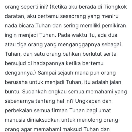
orang seperti ini? (Ketika aku berada di Tiongkok
daratan, aku bertemu seseorang yang meniru
nada bicara Tuhan dan sering memiliki pemikiran
ingin menjadi Tuhan. Pada waktu itu, ada dua
atau tiga orang yang menganggapnya sebagai
Tuhan, dan satu orang bahkan berlutut serta
bersujud di hadapannya ketika bertemu
dengannya.) Sampai sejauh mana pun orang
berusaha untuk menjadi Tuhan, itu adalah jalan
buntu. Sudahkah engkau semua memahami yang
sebenarnya tentang hal ini? Ungkapan dan
perbekalan semua firman Tuhan bagi umat
manusia dimaksudkan untuk menolong orang-
orang agar memahami maksud Tuhan dan