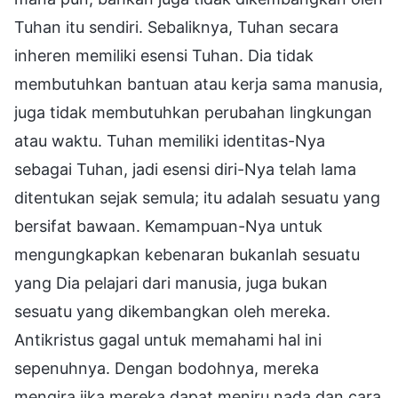
Tuhan itu sendiri. Sebaliknya, Tuhan secara
inheren memiliki esensi Tuhan. Dia tidak
membutuhkan bantuan atau kerja sama manusia,
juga tidak membutuhkan perubahan lingkungan
atau waktu. Tuhan memiliki identitas-Nya
sebagai Tuhan, jadi esensi diri-Nya telah lama
ditentukan sejak semula; itu adalah sesuatu yang
bersifat bawaan. Kemampuan-Nya untuk
mengungkapkan kebenaran bukanlah sesuatu
yang Dia pelajari dari manusia, juga bukan
sesuatu yang dikembangkan oleh mereka.
Antikristus gagal untuk memahami hal ini
sepenuhnya. Dengan bodohnya, mereka
mengira jika mereka dapat meniru nada dan cara