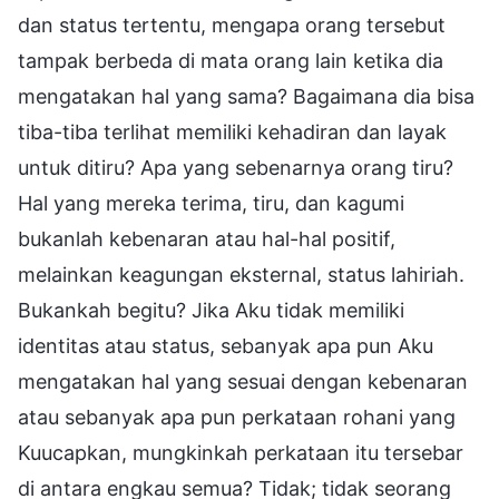
dan status tertentu, mengapa orang tersebut
tampak berbeda di mata orang lain ketika dia
mengatakan hal yang sama? Bagaimana dia bisa
tiba-tiba terlihat memiliki kehadiran dan layak
untuk ditiru? Apa yang sebenarnya orang tiru?
Hal yang mereka terima, tiru, dan kagumi
bukanlah kebenaran atau hal-hal positif,
melainkan keagungan eksternal, status lahiriah.
Bukankah begitu? Jika Aku tidak memiliki
identitas atau status, sebanyak apa pun Aku
mengatakan hal yang sesuai dengan kebenaran
atau sebanyak apa pun perkataan rohani yang
Kuucapkan, mungkinkah perkataan itu tersebar
di antara engkau semua? Tidak; tidak seorang