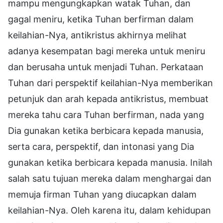
mampu mengungkapkan watak Tuhan, dan
gagal meniru, ketika Tuhan berfirman dalam
keilahian-Nya, antikristus akhirnya melihat
adanya kesempatan bagi mereka untuk meniru
dan berusaha untuk menjadi Tuhan. Perkataan
Tuhan dari perspektif keilahian-Nya memberikan
petunjuk dan arah kepada antikristus, membuat
mereka tahu cara Tuhan berfirman, nada yang
Dia gunakan ketika berbicara kepada manusia,
serta cara, perspektif, dan intonasi yang Dia
gunakan ketika berbicara kepada manusia. Inilah
salah satu tujuan mereka dalam menghargai dan
memuja firman Tuhan yang diucapkan dalam
keilahian-Nya. Oleh karena itu, dalam kehidupan