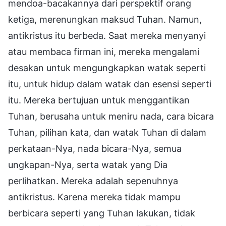
mendoa-bacakannya dari perspektif orang
ketiga, merenungkan maksud Tuhan. Namun,
antikristus itu berbeda. Saat mereka menyanyi
atau membaca firman ini, mereka mengalami
desakan untuk mengungkapkan watak seperti
itu, untuk hidup dalam watak dan esensi seperti
itu. Mereka bertujuan untuk menggantikan
Tuhan, berusaha untuk meniru nada, cara bicara
Tuhan, pilihan kata, dan watak Tuhan di dalam
perkataan-Nya, nada bicara-Nya, semua
ungkapan-Nya, serta watak yang Dia
perlihatkan. Mereka adalah sepenuhnya
antikristus. Karena mereka tidak mampu
berbicara seperti yang Tuhan lakukan, tidak