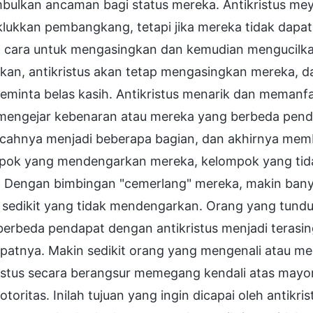
bulkan ancaman bagi status mereka. Antikristus mey
ukkan pembangkang, tetapi jika mereka tidak dapat 
a cara untuk mengasingkan dan kemudian mengucilka
ilkan, antikristus akan tetap mengasingkan mereka, 
eminta belas kasih. Antikristus menarik dan meman
mengejar kebenaran atau mereka yang berbeda pen
ahnya menjadi beberapa bagian, dan akhirnya memb
pok yang mendengarkan mereka, kelompok yang tid
l. Dengan bimbingan "cemerlang" mereka, makin ba
 sedikit yang tidak mendengarkan. Orang yang tund
berbeda pendapat dengan antikristus menjadi terasi
patnya. Makin sedikit orang yang mengenali atau m
istus secara berangsur memegang kendali atas mayor
 otoritas. Inilah tujuan yang ingin dicapai oleh antik