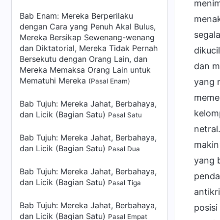
menim
Bab Enam: Mereka Berperilaku
menakl
dengan Cara yang Penuh Akal Bulus,
segal
Mereka Bersikap Sewenang-wenang
dan Diktatorial, Mereka Tidak Pernah
dikuc
Bersekutu dengan Orang Lain, dan
dan m
Mereka Memaksa Orang Lain untuk
Mematuhi Mereka
yang 
(Pasal Enam)
memec
Bab Tujuh: Mereka Jahat, Berbahaya,
kelom
dan Licik (Bagian Satu)
Pasal Satu
netra
Bab Tujuh: Mereka Jahat, Berbahaya,
makin
dan Licik (Bagian Satu)
Pasal Dua
yang 
Bab Tujuh: Mereka Jahat, Berbahaya,
penda
dan Licik (Bagian Satu)
Pasal Tiga
antikr
Bab Tujuh: Mereka Jahat, Berbahaya,
posisi
dan Licik (Bagian Satu)
Pasal Empat