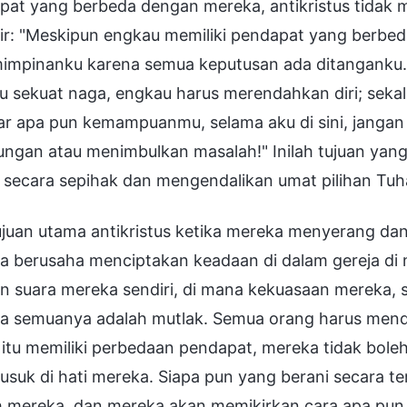
at yang berbeda dengan mereka, antikristus tidak m
kir: "Meskipun engkau memiliki pendapat yang berbe
impinanku karena semua keputusan ada ditanganku.
 sekuat naga, engkau harus merendahkan diri; sekal
ar apa pun kemampuanmu, selama aku di sini, janga
ngan atau menimbulkan masalah!" Inilah tujuan yang
 secara sepihak dan mengendalikan umat pilihan Tuh
ujuan utama antikristus ketika mereka menyerang d
a berusaha menciptakan keadaan di dalam gereja di 
n suara mereka sendiri, di mana kekuasaan mereka,
a semuanya adalah mutlak. Semua orang harus men
 itu memiliki perbedaan pendapat, mereka tidak bo
uk di hati mereka. Siapa pun yang berani secara ter
 mereka, dan mereka akan memikirkan cara apa pun 