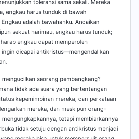
enunjukkan toleransi sama sekali. Mereka
da, engkau harus tunduk di bawah
 Engkau adalah bawahanku. Andaikan
ipun sekuat harimau, engkau harus tunduk;
n harap engkau dapat memperoleh
 ingin dicapai antikristus—mengendalikan
an.
an mengucilkan seorang pembangkang?
mana tidak ada suara yang bertentangan
 status kepemimpinan mereka, dan perkataan
dengarkan mereka, dan meskipun orang-
leh mengungkapkannya, tetapi membiarkannya
buka tidak setuju dengan antikristus menjadi
yang mereka bisa untuk mempersulit orang,