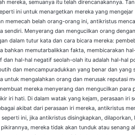
ah mereka, semuanya itu telah direncanakannya. Tan
seperti ini untuk menargetkan mereka yang mengeja
n memecah belah orang-orang ini, antikristus menc
a sendiri. Menyerang dan mengucilkan orang dengan c
an dalam tutur kata dan cara bicara mereka: pembeb
 bahkan memutarbalikkan fakta, membicarakan hal-hal
f dan hal-hal negatif seolah-olah itu adalah hal-hal
utih dan mencampuradukkan yang benar dan yang sala
 untuk mengalahkan orang dan merusak reputasi merek
membuat mereka menyerang dan mengucilkan para pemb
ikir iri hati. Di dalam watak yang kejam, perasaan iri
bagai akibat dari perasaan iri mereka, antikristus 
i seperti ini, jika antikristus disingkapkan, dilapork
pikirannya, mereka tidak akan tunduk atau senang a