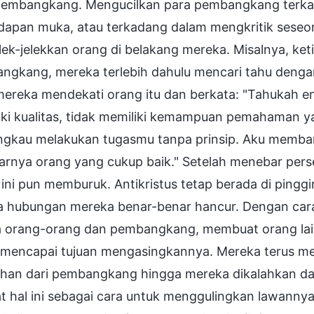
pembangkang. Mengucilkan para pembangkang terkada
dapan muka, atau terkadang dalam mengkritik seseo
ek-jelekkan orang di belakang mereka. Misalnya, keti
ngkang, mereka terlebih dahulu mencari tahu denga
 mereka mendekati orang itu dan berkata: "Tahukah e
iki kualitas, tidak memiliki kemampuan pemahaman ya
ngkau melakukan tugasmu tanpa prinsip. Aku memb
rnya orang yang cukup baik." Setelah menebar persel
ini pun memburuk. Antikristus tetap berada di pingg
 hubungan mereka benar-benar hancur. Dengan cara i
a orang-orang dan pembangkang, membuat orang la
 mencapai tujuan mengasingkannya. Mereka terus 
ahan dari pembangkang hingga mereka dikalahkan dan
t hal ini sebagai cara untuk menggulingkan lawannya