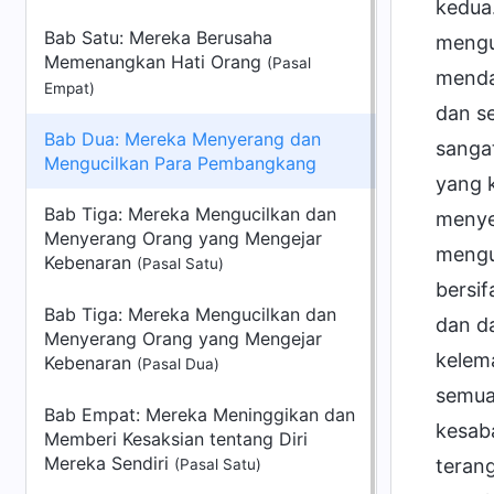
kedua
Bab Satu: Mereka Berusaha
mengu
Memenangkan Hati Orang
(Pasal
menda
Empat)
dan s
Bab Dua: Mereka Menyerang dan
sangat
Mengucilkan Para Pembangkang
yang k
Bab Tiga: Mereka Mengucilkan dan
menyer
Menyerang Orang yang Mengejar
menguc
Kebenaran
(Pasal Satu)
bersi
Bab Tiga: Mereka Mengucilkan dan
dan d
Menyerang Orang yang Mengejar
kelem
Kebenaran
(Pasal Dua)
semua
Bab Empat: Mereka Meninggikan dan
kesaba
Memberi Kesaksian tentang Diri
Mereka Sendiri
teran
(Pasal Satu)