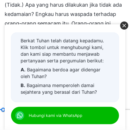
(Tidak.) Apa yang harus dilakukan jika tidak ada
kedamaian? Engkau harus waspada terhadap
orang-orang semacam itu. Orang-orang ini
percaya kepada Tuhan dengan motif
Berkat Tuhan telah datang kepadamu.
tersembunyi; mereka berada di sini bukan untuk
Klik tombol untuk menghubungi kami,
mengejar kebenaran atau keselamatan,
dan kami siap membantu menjawab
melainkan untuk mencari pendukung,
pertanyaan serta pergumulan berikut:
penghidupan, dan jalan keluar bagi diri mereka
A.
Bagaimana berdoa agar didengar
oleh Tuhan?
sendiri. Orang-orang semacam itu sangat egois,
B.
Bagaimana memperoleh damai
hina, dan licik. Mereka tidak melaksanakan tugas
sejahtera yang berasal dari Tuhan?
apa pun atau mengorbankan diri mereka untuk
C.
Saya memiliki permohonan doa.
Tuhan. Ketika gereja membutuhkan mereka
D.
Belajar firman Tuhan dan semakin
Tanggung Jawab Para Pemimpin dan Pekerja (23)
Hubungi kami via WhatsApp
Pasal 
untuk sesuatu, mereka tidak dapat ditemukan di
dekat kepada Tuhan.
00:20
35:03
mana pun, tetapi mereka muncul lagi setelah
E.
Bagaimana menyambut kedatangan