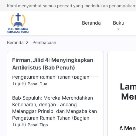
Enam)
Pasal Empat
Kami menyambut semua pencari yang merindukan penampakan 
Bab Sepuluh: Mereka Merendahkan
Kebenaran, dengan Lancang
Beranda
Buku
Melanggar Prinsip, dan Mengabaikan
Pengaturan Rumah Tuhan (Bagian
Tujuh)
Beranda
Pembacaan
Pasal Satu
Bab Sepuluh: Mereka Merendahkan
Firman, Jilid 4: Menyingkapkan
Kebenaran, dengan Lancang
Antikristus (Bab Penuh)
Melanggar Prinsip, dan Mengabaikan
Pengaturan Rumah Tuhan (Bagian
Tujuh)
Pasal Dua
Lam
Mer
Bab Sepuluh: Mereka Merendahkan
Kebenaran, dengan Lancang
Melanggar Prinsip, dan Mengabaikan
Pengaturan Rumah Tuhan (Bagian
Tujuh)
Pasal Tiga
f. Me