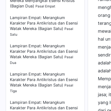
Mereka Menyangkal Esensi Kristus
(Bagian Dua)
Pasal Empat
mengh
orang 
Lampiran Empat:
Merangkum
Karakter Para Antikristus dan Esensi
teran
Watak Mereka (Bagian Satu)
Pasal
mewah
Satu
hal u
Lampiran Empat:
Merangkum
menja
Karakter Para Antikristus dan Esensi
sendi
Watak Mereka (Bagian Satu)
Pasal
adala
Dua
adala
Lampiran Empat: Merangkum
Memper
Karakter Para Antikristus dan Esensi
Watak Mereka (Bagian Satu)
Pasal
menjal
Tiga
jasa;
Lampiran Empat:
Merangkum
yang l
Karakter Para Antikristus dan Esensi
dari g