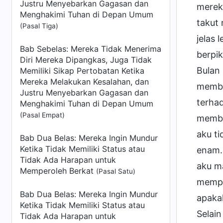
Justru Menyebarkan Gagasan dan
mereka
Menghakimi Tuhan di Depan Umum
takut 
(Pasal Tiga)
jelas
Bab Sebelas: Mereka Tidak Menerima
berpik
Diri Mereka Dipangkas, Juga Tidak
Bulan 
Memiliki Sikap Pertobatan Ketika
Mereka Melakukan Kesalahan, dan
membe
Justru Menyebarkan Gagasan dan
terha
Menghakimi Tuhan di Depan Umum
(Pasal Empat)
member
aku ti
Bab Dua Belas: Mereka Ingin Mundur
Ketika Tidak Memiliki Status atau
enam.
Tidak Ada Harapan untuk
aku ma
Memperoleh Berkat
(Pasal Satu)
mempe
Bab Dua Belas: Mereka Ingin Mundur
apaka
Ketika Tidak Memiliki Status atau
Selai
Tidak Ada Harapan untuk