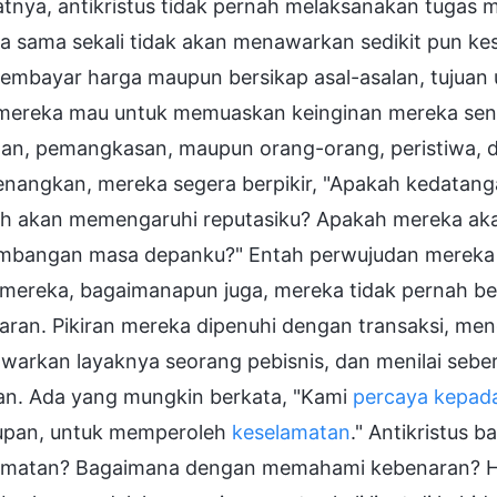
tnya, antikristus tidak pernah melaksanakan tugas 
a sama sekali tidak akan menawarkan sedikit pun ke
embayar harga maupun bersikap asal-asalan, tujuan
mereka mau untuk memuaskan keinginan mereka sendir
itan, pemangkasan, maupun orang-orang, peristiwa, 
nangkan, mereka segera berpikir, "Apakah kedatang
h akan memengaruhi reputasiku? Apakah mereka ak
mbangan masa depanku?" Entah perwujudan mereka p
mereka, bagaimanapun juga, mereka tidak pernah ber
ran. Pikiran mereka dipenuhi dengan transaksi, meng
awarkan layaknya seorang pebisnis, dan menilai seb
kan. Ada yang mungkin berkata, "Kami
percaya kepad
upan, untuk memperoleh
keselamatan
." Antikristus 
amatan? Bagaimana dengan memahami kebenaran? Hal-