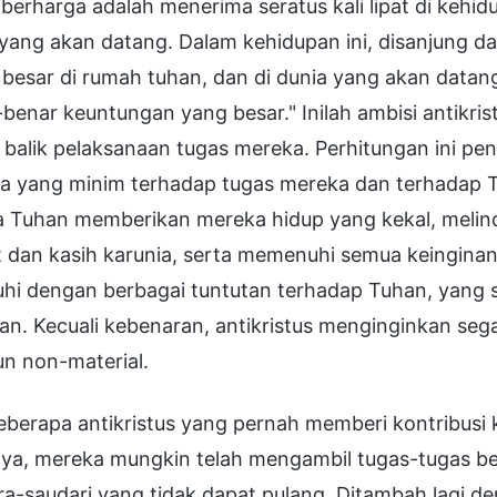
berharga adalah menerima seratus kali lipat di kehid
yang akan datang. Dalam kehidupan ini, disanjung dan
besar di rumah tuhan, dan di dunia yang akan datang
benar keuntungan yang besar." Inilah ambisi antikri
i balik pelaksanaan tugas mereka. Perhitungan ini pe
a yang minim terhadap tugas mereka dan terhadap
 Tuhan memberikan mereka hidup yang kekal, melin
 dan kasih karunia, serta memenuhi semua keinginan m
hi dengan berbagai tuntutan terhadap Tuhan, yang s
an. Kecuali kebenaran, antikristus menginginkan sega
n non-material.
berapa antikristus yang pernah memberi kontribusi k
nya, mereka mungkin telah mengambil tugas-tugas be
a-saudari yang tidak dapat pulang. Ditambah lagi d