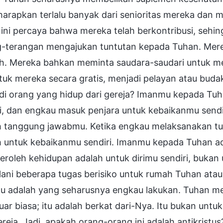
arapkan terlalu banyak dari senioritas mereka dan 
ini percaya bahwa mereka telah berkontribusi, sehi
g-terangan mengajukan tuntutan kepada Tuhan. Mere
. Mereka bahkan meminta saudara-saudari untuk me
ntuk mereka secara gratis, menjadi pelayan atau bud
di orang yang hidup dari gereja? Imanmu kepada Tu
ri, dan engkau masuk penjara untuk kebaikanmu send
h tanggung jawabmu. Ketika engkau melaksanakan t
h untuk kebaikanmu sendiri. Imanmu kepada Tuhan a
oleh kehidupan adalah untuk dirimu sendiri, bukan 
ani beberapa tugas berisiko untuk rumah Tuhan atau 
 itu adalah yang seharusnya engkau lakukan. Tuha
uar biasa; itu adalah berkat dari-Nya. Itu bukan un
ereja. Jadi, apakah orang-orang ini adalah antikrist