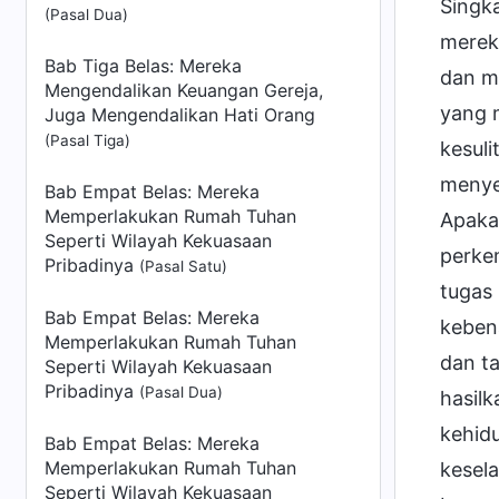
Singka
(Pasal Dua)
merek
Bab Tiga Belas: Mereka
dan m
Mengendalikan Keuangan Gereja,
yang 
Juga Mengendalikan Hati Orang
(Pasal Tiga)
kesul
menye
Bab Empat Belas: Mereka
Memperlakukan Rumah Tuhan
Apaka
Seperti Wilayah Kekuasaan
perke
Pribadinya
(Pasal Satu)
tugas 
Bab Empat Belas: Mereka
kebena
Memperlakukan Rumah Tuhan
dan t
Seperti Wilayah Kekuasaan
Pribadinya
(Pasal Dua)
hasil
kehid
Bab Empat Belas: Mereka
Memperlakukan Rumah Tuhan
kesel
Seperti Wilayah Kekuasaan