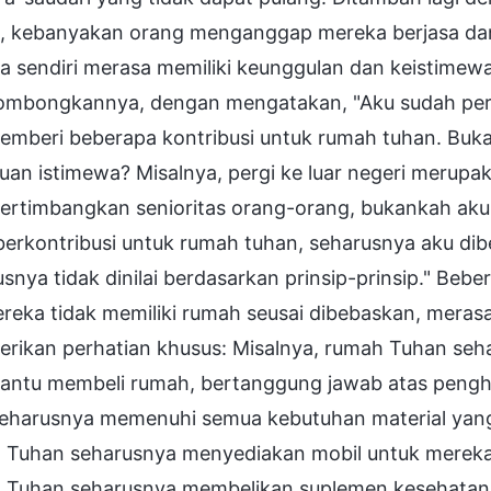
, kebanyakan orang menganggap mereka berjasa dan
a sendiri merasa memiliki keunggulan dan keistimew
mbongkannya, dengan mengatakan, "Aku sudah perc
emberi beberapa kontribusi untuk rumah tuhan. Bu
uan istimewa? Misalnya, pergi ke luar negeri merupa
rtimbangkan senioritas orang-orang, bukankah aku s
berkontribusi untuk rumah tuhan, seharusnya aku dibe
snya tidak dinilai berdasarkan prinsip-prinsip." Be
mereka tidak memiliki rumah seusai dibebaskan, mer
rikan perhatian khusus: Misalnya, rumah Tuhan seh
ntu membeli rumah, bertanggung jawab atas penghi
seharusnya memenuhi semua kebutuhan material yan
 Tuhan seharusnya menyediakan mobil untuk mereka.
 Tuhan seharusnya membelikan suplemen kesehatan