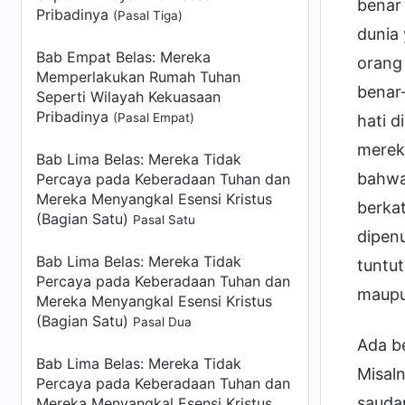
benar 
Pribadinya
(Pasal Tiga)
dunia 
Bab Empat Belas: Mereka
orang 
Memperlakukan Rumah Tuhan
benar-
Seperti Wilayah Kekuasaan
Pribadinya
(Pasal Empat)
hati d
merek
Bab Lima Belas: Mereka Tidak
bahwa
Percaya pada Keberadaan Tuhan dan
Mereka Menyangkal Esensi Kristus
berkat
(Bagian Satu)
Pasal Satu
dipenu
Bab Lima Belas: Mereka Tidak
tuntut
Percaya pada Keberadaan Tuhan dan
maupu
Mereka Menyangkal Esensi Kristus
(Bagian Satu)
Pasal Dua
Ada be
Bab Lima Belas: Mereka Tidak
Misal
Percaya pada Keberadaan Tuhan dan
saudar
Mereka Menyangkal Esensi Kristus