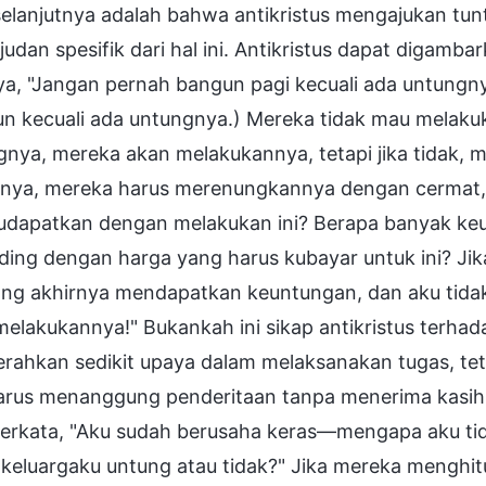
selanjutnya adalah bahwa antikristus mengajukan tu
udan spesifik dari hal ini. Antikristus dapat digamb
ya, "Jangan pernah bangun pagi kecuali ada untungny
un kecuali ada untungnya.) Mereka tidak mau melaku
gnya, mereka akan melakukannya, tetapi jika tidak, 
sinya, mereka harus merenungkannya dengan cermat, 
kudapatkan dengan melakukan ini? Berapa banyak ke
ding dengan harga yang harus kubayar untuk ini? Jik
yang akhirnya mendapatkan keuntungan, dan aku tidak
melakukannya!" Bukankah ini sikap antikristus terha
rahkan sedikit upaya dalam melaksanakan tugas, te
arus menanggung penderitaan tanpa menerima kasih 
 berkata, "Aku sudah berusaha keras—mengapa aku t
s keluargaku untung atau tidak?" Jika mereka mengh