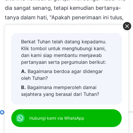
dia sangat senang, tetapi kemudian bertanya-
tanya dalam hati, "Apakah penerimaan ini tulus,
atau ada ide tertentu di baliknya? Apakah tuhan
benar-benar telah melihat pertobatanku?
Berkat Tuhan telah datang kepadamu.
Apakah dia benar-benar telah menunjukkan
Klik tombol untuk menghubungi kami,
dan kami siap membantu menjawab
belas kasih kepadaku dan mengampuniku?
pertanyaan serta pergumulan berikut:
Apakah perbuatan-perbuatanku pada masa lalu
A.
Bagaimana berdoa agar didengar
telah benar-benar diabaikan?" Dia tidak percaya
oleh Tuhan?
dan dia berpikir, "Walaupun mereka
B.
Bagaimana memperoleh damai
menginginkanku kembali, aku harus menahan
sejahtera yang berasal dari Tuhan?
diri dan tidak buru-buru setuju, aku sebaiknya
C.
Saya memiliki permohonan doa.
tidak bersikap seolah-olah aku sangat menderita
D.
Belajar firman Tuhan dan semakin
Lampiran Enam:
Merangkum Karakter Para Antikristus dan Esensi Watak Mereka (Bagian Tiga)
Hubungi kami via WhatsApp
dekat kepada Tuhan.
dan menyedihkan selama bertahun-tahun
00:00
33:15
E.
Bagaimana menyambut kedatangan
setelah diusir. Aku perlu bersikap agak pendiam