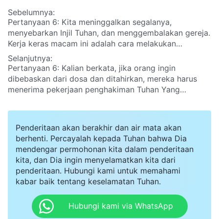
Sebelumnya:
Pertanyaan 6: Kita meninggalkan segalanya,
menyebarkan Injil Tuhan, dan menggembalakan gereja.
Kerja keras macam ini adalah cara melakukan
kehendak Bapa Surgawi. Apa ada yang salah dengan
Selanjutnya:
praktik kita ini?
Pertanyaan 6: Kalian berkata, jika orang ingin
dibebaskan dari dosa dan ditahirkan, mereka harus
menerima pekerjaan penghakiman Tuhan Yang
Mahakuasa di akhir zaman. Bagaimana cara Tuhan
menghakimi dan menahirkan orang di akhir zaman?
Sekian tahun percaya kepada Tuhan, kupikir akan luar
Penderitaan akan berakhir dan air mata akan
biasa jika waktunya tiba ketika orang tidak lagi
berhenti. Percayalah kepada Tuhan bahwa Dia
berbuat dosa. Saat itu, menurutku, hidup tidak akan
mendengar permohonan kita dalam penderitaan
lagi penuh derita!
kita, dan Dia ingin menyelamatkan kita dari
penderitaan. Hubungi kami untuk memahami
kabar baik tentang keselamatan Tuhan.
Hubungi kami via WhatsApp