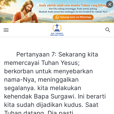
Pertanyaan 7: Sekarang kita memercayai Tuhan Yesus; berkorban untuk menyebarkan nama-Nya, meninggalkan segalanya. kita melakukan kehendak Bapa Surgawi. Ini berarti kita sudah dijadikan kudus. Saat Tuhan datang, Dia pasti mengangkat kita ke Kerajaan Surga!
Pertanyaan 7: Sekarang kita
memercayai Tuhan Yesus;
berkorban untuk menyebarkan
nama-Nya, meninggalkan
segalanya. kita melakukan
kehendak Bapa Surgawi. Ini berarti
kita sudah dijadikan kudus. Saat
Tuhan datang, Dia pasti