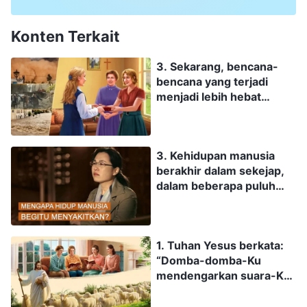
Konten Terkait
3. Sekarang, bencana-
bencana yang terjadi
menjadi lebih hebat
dengan frekuensi yang
lebih sering. Tanda-tanda
ini mengindikasikan
3. Kehidupan manusia
bahwa malapetaka besar
berakhir dalam sekejap,
pada akhir zaman yang
dalam beberapa puluh
dinubuatkan di dalam
tahun. Mengingat
Alkitab akan segera
kembali, mereka
terjadi. Bagaimana kami
mengenang kehidupan
bisa mendapatkan
1. Tuhan Yesus berkata:
mereka: pergi ke sekolah,
perlindungan Tuhan dan
“Domba-domba-Ku
bekerja, menikah,
bertahan hidup di tengah
mendengarkan suara-Ku”
mempunyai anak,
semua malapetaka ini?
(Yohanes 10:27). Saat
menunggu kematian,
Tuhan datang kembali,
seluruh hidup mereka