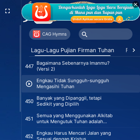
Mereka yang Menolak Kristus Akhir
442
Zaman Akan Dihukum Selamanya
Mereka yang Tidak Menerima
443
Kristus Akhir Zaman adalah
CAG Hymns
Penghujat Roh Kudus
Bagaimana Tepatnya Imanmu?
447
Lagu-Lagu Pujian Firman Tuhan
Favor
(Versi 1)
Bagaimana Sebenarnya Imanmu?
447
(Versi 2)
Engkau Tidak Sungguh-sungguh
Mengasihi Tuhan
Banyak yang Dipanggil, tetapi
450
Sedikit yang Dipilih
Semua yang Menggunakan Alkitab
451
untuk Mengutuk Tuhan adalah
Kaum Farisi
Engkau Harus Mencari Jalan yang
452
Sesuai dengan Kristus