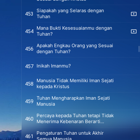
Siapakah yang Selaras dengan
453
Tuhan
Mana Bukti Kesesuaianmu dengan
454
Tuhan?
Apakah Engkau Orang yang Sesuai
456
dengan Tuhan?
Inikah Imanmu?
457
Manusia Tidak Memiliki Iman Sejati
458
kepada Kristus
Tuhan Mengharapkan Iman Sejati
459
Manusia
Percaya kepada Tuhan tetapi Tidak
460
Menerima Kebenaran Berarti
Menjadi Pengikut yang Bukan
Pengaturan Tuhan untuk Akhir
Orang Percaya
461
Semua Manusia