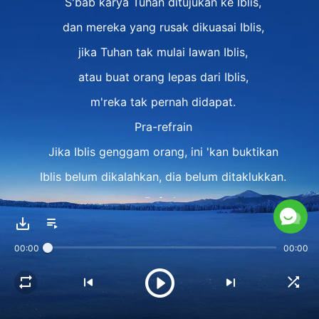
S'bab karya Tuhan ditujukan ke Iblis,
dan mereka yang rusak dikuasai Iblis,
jika Tuhan tak mulai lawan Iblis,
atau buat orang lepas dari Iblis,
m'reka tak pernah didapat.
Pra-refrain
Jika Iblis genggam orang, ini 'kan buktikan
Iblis belum dikalahkan, dia belum ditaklukkan.
Refrain
Substansi dari karya Tuhan ialah
00:00
00:00
pertempuran lawan naga merah besar,
dan karya mengelola manusia
ialah karya mengalahkan Iblis.