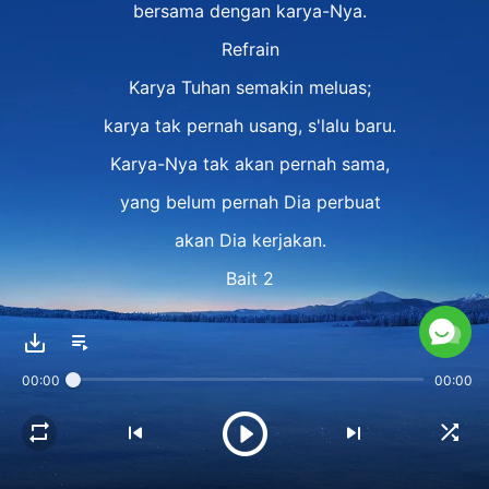
bersama dengan karya-Nya.
Refrain
Karya Tuhan semakin meluas;
karya tak pernah usang, s'lalu baru.
Karya-Nya tak akan pernah sama,
yang belum pernah Dia perbuat
akan Dia kerjakan.
Bait 2
Tuhan tak t'ruskan karya lama;
senantiasa b'rubah dan s'lalu baru.
00:00
00:00
S'perti Tuhan berfirman hal baru,
lakukan karya baru padamu.
Inilah karya yang Tuhan lakukan;