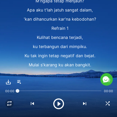
M'ngapa tetap menjauh?
Apa aku t'lah jatuh sangat dalam,
'kan dihancurkan kar'na kebodohan?
Refrain 1
Kulihat bencana terjadi,
ku terbangun dari mimpiku.
Ku tak ingin tetap negatif dan bejat.
Mulai s'karang ku akan bangkit.
Kini ku akan berdiri.
Ku tak 'kan jadi pengecut, tapi pejuang.
00:00
00:00
Bait 2
Ku hanya ingin dapat keb'naran,
berjuang bagi Kristus,